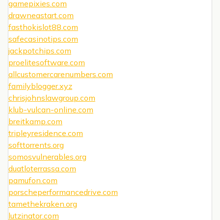
gamepixies.com
drawneastart.com
fasthokislot88.com
safecasinotips.com
jackpotchips.com
proelitesoftware.com
allcustomercarenumbers.com
familyblogger.xyz
chrisjohnslawgroup.com
klub-vulcan-online.com
breitkamp.com
tripleyresidence.com
softtorrents.org
somosvulnerables.org
duatloterrassa.com
pamufon.com
porscheperformancedrive.com
tamethekraken.org
lutzinator.com