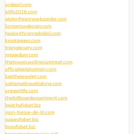
ondasrl.com
blife2016.com
glutenfreesnowboarder.com
lizmorrowdesign.com
healwithcannabidiol.com
kioskpages.com
trianglecurry.com
imagedum.com
thetowerswellnessretreat.com
officialgelatostrain.com
kaethejeweler.com
sattamatkasattaking.com
onepetlife.com
thebillboardexperiment.com
beachufabet.biz
mon-tresse-de-lit.com
sugarufabet.biz
boxufabet.biz
topgearautoservices.net