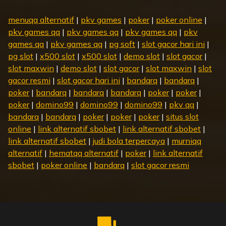
menuqq alternatif
|
pkv games
|
poker
|
poker online
|
pkv games qq
|
pkv games qq
|
pkv games qq
|
pkv
games qq
|
pkv games qq
|
pg soft
|
slot gacor hari ini
|
pg slot
|
x500 slot
|
x500 slot
|
demo slot
|
slot gacor
|
slot maxwin
|
demo slot
|
slot gacor
|
slot maxwin
|
slot
gacor resmi
|
slot gacor hari ini
|
bandarq
|
bandarq
|
poker
|
bandarq
|
bandarq
|
bandarq
|
poker
|
poker
|
poker
|
domino99
|
domino99
|
domino99
|
pkv qq
|
bandarq
|
bandarq
|
poker
|
poker
|
poker
|
situs slot
online
|
link alternatif sbobet
|
link alternatif sbobet
|
link alternatif sbobet
|
judi bola terpercaya
|
murniqq
alternatif
|
hematqq alternatif
|
poker
|
link alternatif
sbobet
|
poker online
|
bandarq
|
slot gacor resmi