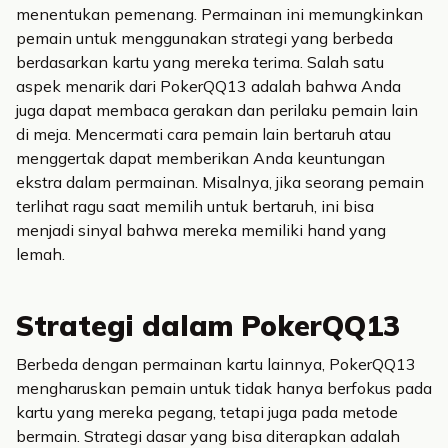
menentukan pemenang. Permainan ini memungkinkan
pemain untuk menggunakan strategi yang berbeda
berdasarkan kartu yang mereka terima. Salah satu
aspek menarik dari PokerQQ13 adalah bahwa Anda
juga dapat membaca gerakan dan perilaku pemain lain
di meja. Mencermati cara pemain lain bertaruh atau
menggertak dapat memberikan Anda keuntungan
ekstra dalam permainan. Misalnya, jika seorang pemain
terlihat ragu saat memilih untuk bertaruh, ini bisa
menjadi sinyal bahwa mereka memiliki hand yang
lemah.
Strategi dalam PokerQQ13
Berbeda dengan permainan kartu lainnya, PokerQQ13
mengharuskan pemain untuk tidak hanya berfokus pada
kartu yang mereka pegang, tetapi juga pada metode
bermain. Strategi dasar yang bisa diterapkan adalah