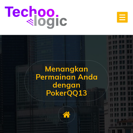
Skip
to
content
Gunakan E-Wallet DANA untuk deposit dan mainkan slot gacor di situs judi terpercaya
yang didukung server PKV Games.
Menangkan
Permainan Anda
dengan
PokerQQ13