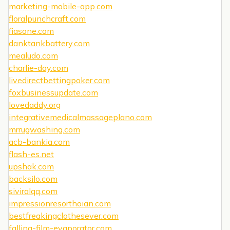
marketing-mobile-app.com
floralpunchcraft.com
fiasone.com
danktankbattery.com
mealudo.com
charlie-day.com
livedirectbettingpoker.com
foxbusinessupdate.com
lovedaddy.org
integrativemedicalmassageplano.com
mrrugwashing.com
acb-bankia.com
flash-es.net
upshak.com
backsilo.com
siviralqq.com
impressionresorthoian.com
bestfreakingclothesever.com
falling-film-evaporator.com