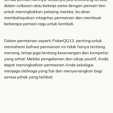
dalam collusion atau bekerja sama dengan pemain lain
untuk meningkatkan peluang mereka, itu akan
membahayakan integritas permainan dan membuat
beberapa pemain ragu untuk kembali.
Dalam permainan seperti PokerQQ13, penting untuk
memahami bahwa permainan ini tidak hanya tentang
menang, tetapi juga tentang kesenangan dan kompetisi
yang sehat. Melalui pengalaman dan sikap positif, Anda
dapat meningkatkan permainan Anda sekaligus
menjaga olahraga yang fair dan menyenangkan bagi
semua pihak yang terlibat.