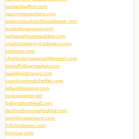
sumuslawfirm.com
nursingprowriters.com
greenmountainthreadwear.com
acutedispensary.com
sattamatkanewsblog.com
cryptocurrencytradingcn.com
totowaz.com
charlestonwipesettlement.com
brandfollowmarket.com
weeklyjobnews.com
countyanimalshelter.com
adwebtagging.com
ranksuperior.net
babystepahead.com
destinationoverlooked.com
gamblingamount.com
hillclimbwax.com
hnopse.com