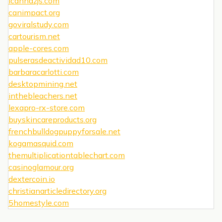
icanhazjs.com
canimpact.org
goviralstudy.com
cartourism.net
apple-cores.com
pulserasdeactividad10.com
barbaracarlotti.com
desktopmining.net
inthebleachers.net
lexapro-rx-store.com
buyskincareproducts.org
frenchbulldogpuppyforsale.net
kogamasquid.com
themultiplicationtablechart.com
casinoglamour.org
dextercoin.io
christianarticledirectory.org
5homestyle.com