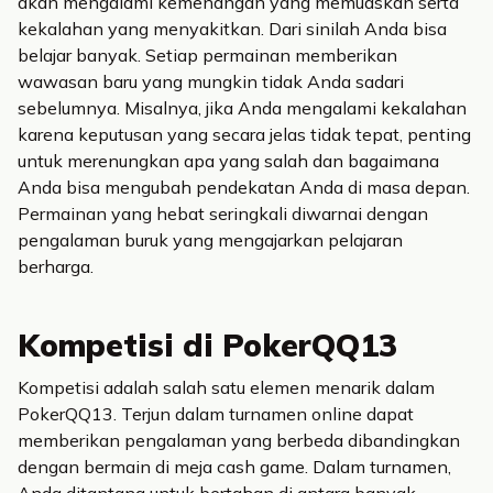
akan mengalami kemenangan yang memuaskan serta
kekalahan yang menyakitkan. Dari sinilah Anda bisa
belajar banyak. Setiap permainan memberikan
wawasan baru yang mungkin tidak Anda sadari
sebelumnya. Misalnya, jika Anda mengalami kekalahan
karena keputusan yang secara jelas tidak tepat, penting
untuk merenungkan apa yang salah dan bagaimana
Anda bisa mengubah pendekatan Anda di masa depan.
Permainan yang hebat seringkali diwarnai dengan
pengalaman buruk yang mengajarkan pelajaran
berharga.
Kompetisi di PokerQQ13
Kompetisi adalah salah satu elemen menarik dalam
PokerQQ13. Terjun dalam turnamen online dapat
memberikan pengalaman yang berbeda dibandingkan
dengan bermain di meja cash game. Dalam turnamen,
Anda ditantang untuk bertahan di antara banyak