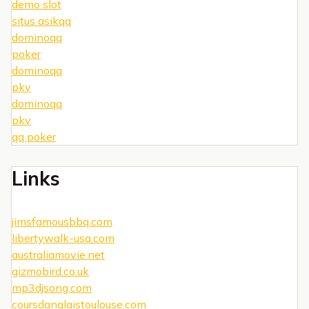
demo slot
situs asikqq
dominoqq
poker
dominoqq
pkv
dominoqq
pkv
qq poker
Links
jimsfamousbbq.com
libertywalk-usa.com
australiamovie.net
gizmobird.co.uk
mp3djsong.com
coursdanglaistoulouse.com