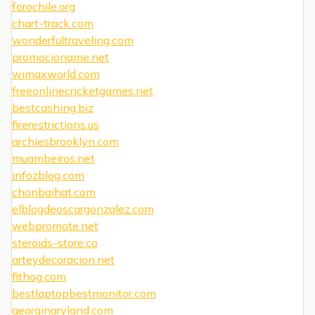
forochile.org
chart-track.com
wonderfultraveling.com
promocioname.net
wimaxworld.com
freeonlinecricketgames.net
bestcashing.biz
firerestrictions.us
archiesbrooklyn.com
muambeiros.net
infozblog.com
chonbaihat.com
elblogdeoscargonzalez.com
webpromote.net
steroids-store.co
arteydecoracion.net
fithog.com
bestlaptopbestmonitor.com
georginaryland.com