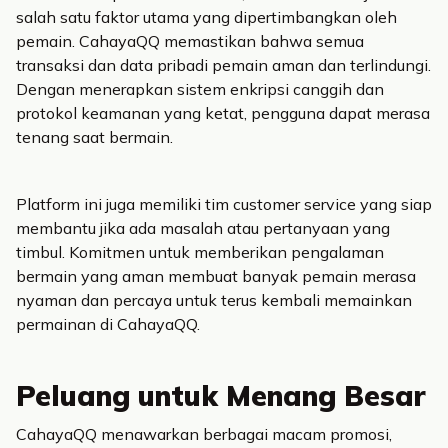
salah satu faktor utama yang dipertimbangkan oleh
pemain. CahayaQQ memastikan bahwa semua
transaksi dan data pribadi pemain aman dan terlindungi.
Dengan menerapkan sistem enkripsi canggih dan
protokol keamanan yang ketat, pengguna dapat merasa
tenang saat bermain.
Platform ini juga memiliki tim customer service yang siap
membantu jika ada masalah atau pertanyaan yang
timbul. Komitmen untuk memberikan pengalaman
bermain yang aman membuat banyak pemain merasa
nyaman dan percaya untuk terus kembali memainkan
permainan di CahayaQQ.
Peluang untuk Menang Besar
CahayaQQ menawarkan berbagai macam promosi,