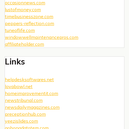
occasionnews.com
lustofmoney.com
timebusinesszone.com
peppers-reflection.com
tuneoflife.com
windowwellmaintenancepros.com
affiliateholder.com
Links
helpdesksoftwares.net
lovabowl.net
homeimprovementit.com
newstribunal.com
newsdailymagazines.com
preceptionhub.com
yeezislides.com
aobongdatotem.com