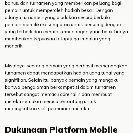
bonus, dan turnamen yang memberikan peluang bagi
pemain untuk memperoleh hadiah besar. Dengan
adanya turnamen yang diadakan secara berkala,
pemain memiliki kesempatan untuk bersaing dengan
yang terbaik dan meraih kemenangan yang tidak hanya
memberikan kepuasan tetapi juga imbalan yang
menarik.
Misalnya, seorang pemain yang berhasil memenangkan
turnamen dapat mendapatkan hadiah uang tunai yang
signifikan. Selain itu, banyak pemain yang mengaku
bahwa pengalaman berkompetisi dalam turnamen
tersebut sangat memacu adrenalin dan membuat
mereka semakin merasa tertantang untuk
meningkatkan skill permainan mereka.
Dukungan Platform Mobile