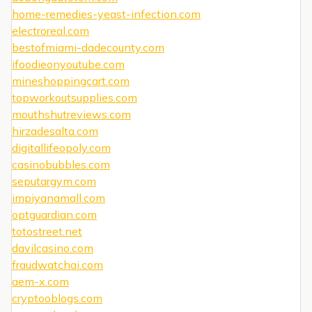
home-remedies-yeast-infection.com
electroreal.com
bestofmiami-dadecounty.com
ifoodieonyoutube.com
mineshoppingcart.com
topworkoutsupplies.com
mouthshutreviews.com
hirzadesalta.com
digitallifeopoly.com
casinobubbles.com
seputargym.com
impiyanamall.com
optguardian.com
totostreet.net
davilcasino.com
fraudwatchai.com
aem-x.com
cryptooblogs.com