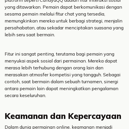
yang ditawarkan. Pemain dapat berkomunikasi dengan
sesama pemain melalui fitur chat yang tersedia,
memungkinkan mereka untuk berbagi strategi, menjalin
persahabatan, atau sekadar menciptakan suasana yang
lebih seru saat bermain.
Fitur ini sangat penting, terutama bagi pemain yang
menyukai aspek sosial dari permainan. Mereka dapat
merasa lebih terhubung dengan orang lain dan
merasakan atmosfer kompetisi yang tangguh. Sebagai
contoh, saat bermain dalam sebuah turnamen, sinergi
antara pemain lain dapat meningkatkan pengalaman
secara keseluruhan.
Keamanan dan Kepercayaan
Dalam dunia permainan online, keamanan menjadi