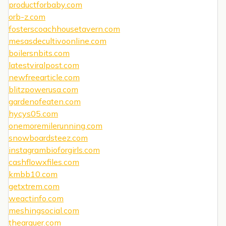
productforbaby.com
orb-z.com
fosterscoachhousetavern.com
mesasdecultivoonline.com
boilersnbits.com
latestviralpost.com
newfreearticle.com
blitzpowerusa.com
gardenofeaten.com
hycys05.com
onemoremilerunning.com
snowboardsteez.com
instagrambioforgirls.com
cashflowxfiles.com
kmbb10.com
getxtrem.com
weactinfo.com
meshingsocial.com
thearguer.com