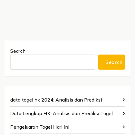
Search
Search
data togel hk 2024: Analisis dan Prediksi
Data Lengkap HK: Analisis dan Prediksi Togel
Pengeluaran Togel Hari Ini