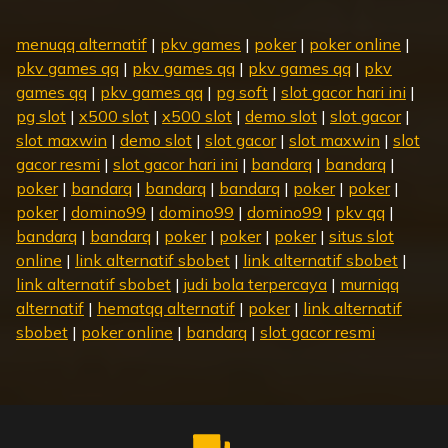
menuqq alternatif
|
pkv games
|
poker
|
poker online
|
pkv games qq
|
pkv games qq
|
pkv games qq
|
pkv
games qq
|
pkv games qq
|
pg soft
|
slot gacor hari ini
|
pg slot
|
x500 slot
|
x500 slot
|
demo slot
|
slot gacor
|
slot maxwin
|
demo slot
|
slot gacor
|
slot maxwin
|
slot
gacor resmi
|
slot gacor hari ini
|
bandarq
|
bandarq
|
poker
|
bandarq
|
bandarq
|
bandarq
|
poker
|
poker
|
poker
|
domino99
|
domino99
|
domino99
|
pkv qq
|
bandarq
|
bandarq
|
poker
|
poker
|
poker
|
situs slot
online
|
link alternatif sbobet
|
link alternatif sbobet
|
link alternatif sbobet
|
judi bola terpercaya
|
murniqq
alternatif
|
hematqq alternatif
|
poker
|
link alternatif
sbobet
|
poker online
|
bandarq
|
slot gacor resmi