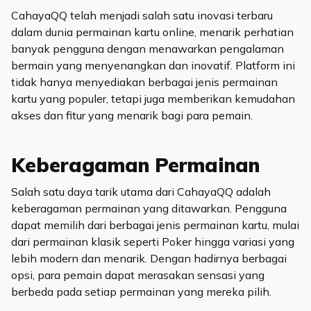
CahayaQQ telah menjadi salah satu inovasi terbaru
dalam dunia permainan kartu online, menarik perhatian
banyak pengguna dengan menawarkan pengalaman
bermain yang menyenangkan dan inovatif. Platform ini
tidak hanya menyediakan berbagai jenis permainan
kartu yang populer, tetapi juga memberikan kemudahan
akses dan fitur yang menarik bagi para pemain.
Keberagaman Permainan
Salah satu daya tarik utama dari CahayaQQ adalah
keberagaman permainan yang ditawarkan. Pengguna
dapat memilih dari berbagai jenis permainan kartu, mulai
dari permainan klasik seperti Poker hingga variasi yang
lebih modern dan menarik. Dengan hadirnya berbagai
opsi, para pemain dapat merasakan sensasi yang
berbeda pada setiap permainan yang mereka pilih.