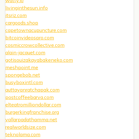
watty.io
livinginthesun.info
itsriz.com
cargoods.shop
capetownacupuncture.com
bitcoinvideospro.com
cosmiccrowcollective.com
alain-jacquet.com
gotisouizakayabakeneko.com
meshpoint.me
spongebob.net
busyboxintl.com
auttayanratchapak.com
postcoffeebarva.com
elteatromilliondollar.com
burgerkingfranchise.org
vallarpadathamma.net
realworldsize.com
teknolama.com