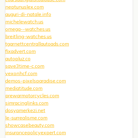
neptunuslex.com
auguri-di-natale.info
michelewatch.us
omega--watches.us
breitling-watches.us
tgarnettcentrallautoads.com
fixadvert.com
autopluz.co
save3time-c.com
vexonhcf.com
demos-pixelsparadise.com
mediatitude.com
prewarmotorcycles.com
simracinglinks.com
dosyamerkezi.net
le-surrealisme.com
showcasebeauty.com
insurancepolicyexpert.com