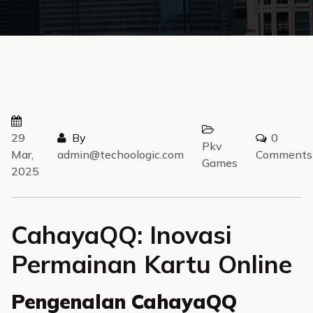
29
By
0
Pkv
Mar,
admin@techoologic.com
Comments
Games
2025
CahayaQQ: Inovasi
Permainan Kartu Online
Pengenalan CahayaQQ