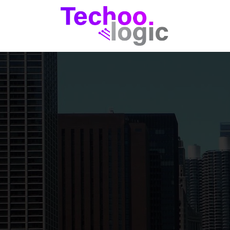
Skip
to
content
Gunakan E-Wallet DANA untuk deposit dan mainkan slot gacor di 