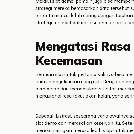
Melalui slot demo, pemain juga bisa mempe
strategi mereka berdasarkan data tersebut
tertentu muncul lebih sering dengan taruh
strategi tersebut dalam sesi permainan selan
Mengatasi Rasa
Kecemasan
Bermain slot untuk pertama kalinya bisa m
harus mengeluarkan uang asli. Dengan men
permainan dan menemukan rutinitas mereka 
mengurangi rasa takut akan kalah, yang seri
Sebagai ilustrasi, seseorang yang awalnya 
slot demo dan merasakan keseruan itu. Set
mereka mungkin merasa lebih siap untuk me