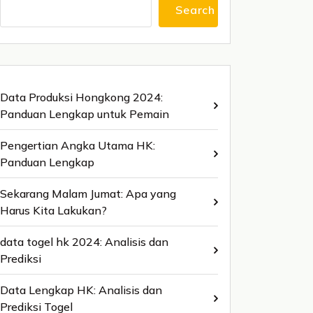
Search
Data Produksi Hongkong 2024:
Panduan Lengkap untuk Pemain
Pengertian Angka Utama HK:
Panduan Lengkap
Sekarang Malam Jumat: Apa yang
Harus Kita Lakukan?
data togel hk 2024: Analisis dan
Prediksi
Data Lengkap HK: Analisis dan
Prediksi Togel