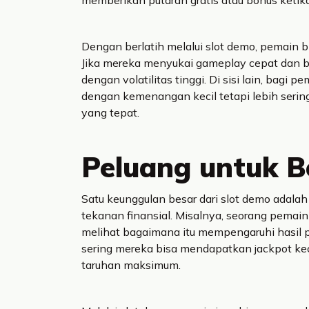
memberikan putaran gratis atau bonus ketika
Dengan berlatih melalui slot demo, pemain b
Jika mereka menyukai gameplay cepat dan b
dengan volatilitas tinggi. Di sisi lain, bagi
dengan kemenangan kecil tetapi lebih sering,
yang tepat.
Peluang untuk Be
Satu keunggulan besar dari slot demo adala
tekanan finansial. Misalnya, seorang pemai
melihat bagaimana itu mempengaruhi hasil 
sering mereka bisa mendapatkan jackpot ke
taruhan maksimum.