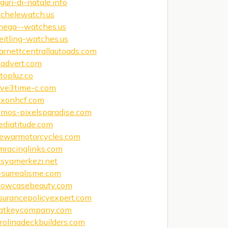
guri-di-natale.info
chelewatch.us
mega--watches.us
eitling-watches.us
arnettcentrallautoads.com
xadvert.com
topluz.co
ve3time-c.com
exonhcf.com
mos-pixelsparadise.com
diatitude.com
ewarmotorcycles.com
mracinglinks.com
syamerkezi.net
-surrealisme.com
howcasebeauty.com
surancepolicyexpert.com
tatkeycompany.com
rolinadeckbuilders.com