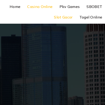
Home
Casino Online
Pkv Games
SBOBET
Slot Gacor
Togel Online
situs judi terpercaya yang didukung server PKV Games.