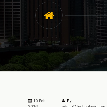
10 Feb,
By
2026
admin@techoologic.com