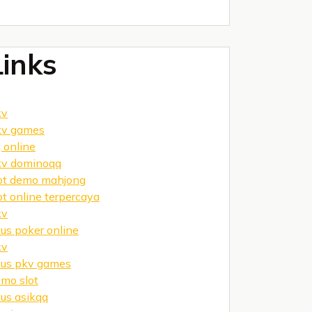
Links
kv
kv games
 online
kv dominoqq
ot demo mahjong
ot online terpercaya
kv
tus poker online
kv
tus pkv games
mo slot
tus asikqq