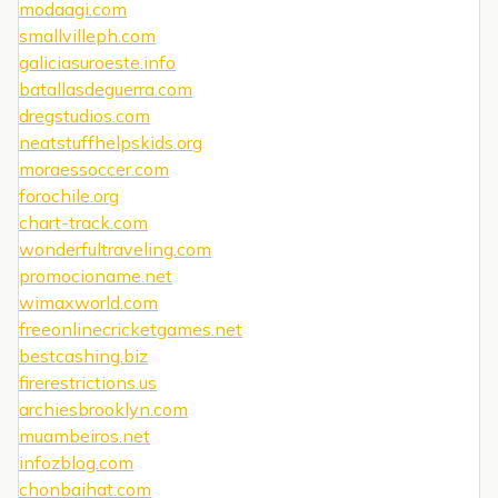
modaagi.com
smallvilleph.com
galiciasuroeste.info
batallasdeguerra.com
dregstudios.com
neatstuffhelpskids.org
moraessoccer.com
forochile.org
chart-track.com
wonderfultraveling.com
promocioname.net
wimaxworld.com
freeonlinecricketgames.net
bestcashing.biz
firerestrictions.us
archiesbrooklyn.com
muambeiros.net
infozblog.com
chonbaihat.com