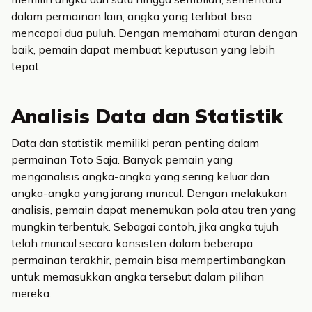
dalam permainan lain, angka yang terlibat bisa
mencapai dua puluh. Dengan memahami aturan dengan
baik, pemain dapat membuat keputusan yang lebih
tepat.
Analisis Data dan Statistik
Data dan statistik memiliki peran penting dalam
permainan Toto Saja. Banyak pemain yang
menganalisis angka-angka yang sering keluar dan
angka-angka yang jarang muncul. Dengan melakukan
analisis, pemain dapat menemukan pola atau tren yang
mungkin terbentuk. Sebagai contoh, jika angka tujuh
telah muncul secara konsisten dalam beberapa
permainan terakhir, pemain bisa mempertimbangkan
untuk memasukkan angka tersebut dalam pilihan
mereka.