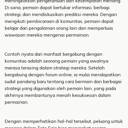
meningkatkan pengetahuan dan kesempatan menang.
Di sana, pemain dapat bertukar informasi, berbagi
strategi, dan mendiskusikan prediksi mereka. Dengan
mengikuti pembicaraan di komunitas, pemain dapat
belajar dari pengalaman orang lain dan memperluas
wawasan mereka mengenai permainan.
Contoh nyata dari manfaat bergabung dengan
komunitas adalah seorang pemain yang awalnya
merasa terasing dalam strategi mereka. Setelah
bergabung dengan forum online, ia mulai mendapatkan
sudut pandang baru tentang cara bermain dan berbagai
strategi yang digunakan oleh pemain lain, yang pada
akhirnya membantunya meraih kesuksesan dalam
permainan.
Dengan memperhatikan hal-hal tersebut, peluang untuk
menang dalam Toto Saja bisa meningkat secara