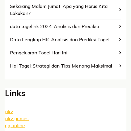
Sekarang Malam Jumat: Apa yang Harus Kita
Lakukan?
data togel hk 2024: Analisis dan Prediksi
Data Lengkap HK: Analisis dan Prediksi Togel
Pengeluaran Togel Hari Ini
Hai Togel: Strategi dan Tips Menang Maksimal
Links
pkv
pkv games
qq online