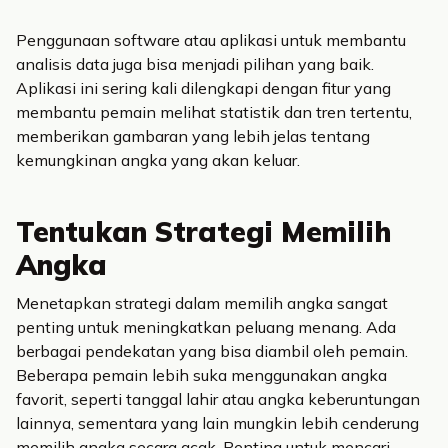
Penggunaan software atau aplikasi untuk membantu
analisis data juga bisa menjadi pilihan yang baik.
Aplikasi ini sering kali dilengkapi dengan fitur yang
membantu pemain melihat statistik dan tren tertentu,
memberikan gambaran yang lebih jelas tentang
kemungkinan angka yang akan keluar.
Tentukan Strategi Memilih
Angka
Menetapkan strategi dalam memilih angka sangat
penting untuk meningkatkan peluang menang. Ada
berbagai pendekatan yang bisa diambil oleh pemain.
Beberapa pemain lebih suka menggunakan angka
favorit, seperti tanggal lahir atau angka keberuntungan
lainnya, sementara yang lain mungkin lebih cenderung
memilih angka secara acak. Penting untuk mencari