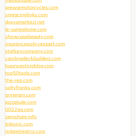
prewarmotorcycles.com
simracinglinks.com
dosyamerkezi.net
le-surrealisme.com
showcasebeauty.com
insurancepolicyexpert.com
statkeycompany.com
carolinadeckbuilders.com
topinvestingblog.com
top50tools.com
the-rep.com
saltyfranks.com
annerani.com
jazzatude.com
0022pa.com
zeroshare.info
bilesinc.com
milaretreatnz.com