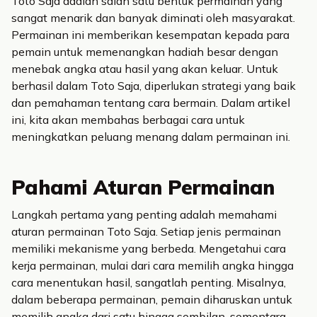
Toto Saja adalah salah satu bentuk permainan yang
sangat menarik dan banyak diminati oleh masyarakat.
Permainan ini memberikan kesempatan kepada para
pemain untuk memenangkan hadiah besar dengan
menebak angka atau hasil yang akan keluar. Untuk
berhasil dalam Toto Saja, diperlukan strategi yang baik
dan pemahaman tentang cara bermain. Dalam artikel
ini, kita akan membahas berbagai cara untuk
meningkatkan peluang menang dalam permainan ini.
Pahami Aturan Permainan
Langkah pertama yang penting adalah memahami
aturan permainan Toto Saja. Setiap jenis permainan
memiliki mekanisme yang berbeda. Mengetahui cara
kerja permainan, mulai dari cara memilih angka hingga
cara menentukan hasil, sangatlah penting. Misalnya,
dalam beberapa permainan, pemain diharuskan untuk
memilih angka dari satu hingga sembilan, sementara