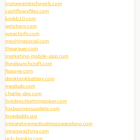
instagrambioforgirls.com
cashflowxfiles.com
kmbb10.com
getxtrem.com
weactinfo.com
meshingsocial.com
thearguer.com
marketing-mobile-app.com
floralpunchcraft.com
fiasone.com
danktankbattery.com
mealudo.com
charlie-day.com
livedirectbettingpoker.com
foxbusinessupdate.com
lovedaddy.org
integrativemedicalmassageplano.com
mrrugwashing.com
acb-bankia.com