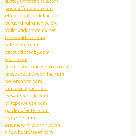
auttayanratchapak.com
postcoffeebarva.com
elteatromilliondollar.com
burgerkingfranchise.org
vallarpadathamma.net
realworldsize.com
teknolama.com
productforbaby.com
orb-z.com
fosterscoachhousetavern.com
mesasdecultivoonline.com
boilersnbits.com
latestviralpost.com
newfreearticle.com
blitzpowerusa.com
gardenofeaten.com
hycys05.com
onemoremilerunning.com
snowboardsteez.com