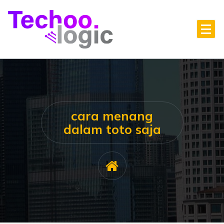
Skip
to
content
Gunakan E-Wallet DANA untuk deposit dan mainkan slot gacor di situs judi terpercaya
yang didukung server PKV Games.
cara menang
dalam toto saja