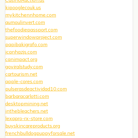
kipooglecouk.us
mykitchennhome.com
aumoulinvert.com
thefoodiepassport.com
superwindowproject.com
papibakigrafo.com
icanhazjs.com
canimpact.org
goviralstudy.com
cartourism.net
apple-cores.com
pulserasdeactividad10.com
barbaracarlotti.com
desktopmining.net
inthebleachers.net
lexapro-rx-store.com
buyskincareproducts.org
frenchbulldogpuppyforsale.net