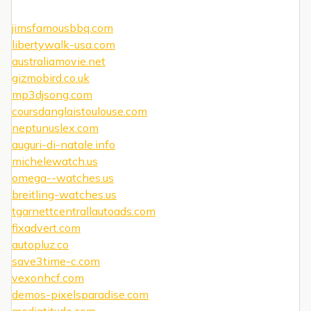
jimsfamousbbq.com
libertywalk-usa.com
australiamovie.net
gizmobird.co.uk
mp3djsong.com
coursdanglaistoulouse.com
neptunuslex.com
auguri-di-natale.info
michelewatch.us
omega--watches.us
breitling-watches.us
tgarnettcentrallautoads.com
fixadvert.com
autopluz.co
save3time-c.com
vexonhcf.com
demos-pixelsparadise.com
mediatitude.com