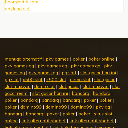
boomjavtrk.com
apklead.net
menuqq alternatif
|
pkv games
|
poker
|
poker online
|
pkv games qq
|
pkv games qq
|
pkv games qq
|
pkv
games qq
|
pkv games qq
|
pg soft
|
slot gacor hari ini
|
pg slot
|
x500 slot
|
x500 slot
|
demo slot
|
slot gacor
|
slot maxwin
|
demo slot
|
slot gacor
|
slot maxwin
|
slot
gacor resmi
|
slot gacor hari ini
|
bandarq
|
bandarq
|
poker
|
bandarq
|
bandarq
|
bandarq
|
poker
|
poker
|
poker
|
domino99
|
domino99
|
domino99
|
pkv qq
|
bandarq
|
bandarq
|
poker
|
poker
|
poker
|
situs slot
online
|
link alternatif sbobet
|
link alternatif sbobet
|
link alternatif sbobet
|
judi bola terpercaya
|
murniqq