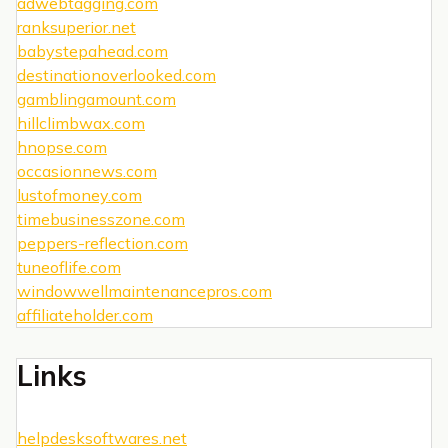
adwebtagging.com
ranksuperior.net
babystepahead.com
destinationoverlooked.com
gamblingamount.com
hillclimbwax.com
hnopse.com
occasionnews.com
lustofmoney.com
timebusinesszone.com
peppers-reflection.com
tuneoflife.com
windowwellmaintenancepros.com
affiliateholder.com
Links
helpdesksoftwares.net