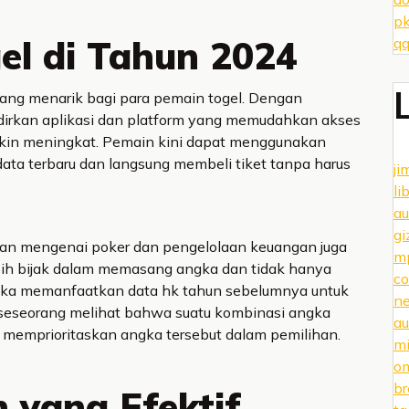
p
el di Tahun 2024
qq
yang menarik bagi para pemain togel. Dengan
dirkan aplikasi dan platform yang memudahkan akses
akin meningkat. Pemain kini dapat menggunakan
ata terbaru dan langsung membeli tiket tanpa harus
j
li
au
gi
ran mengenai poker dan pengelolaan keuangan juga
m
ebih bijak dalam memasang angka dan tidak hanya
co
ka memanfaatkan data hk tahun sebelumnya untuk
ne
a seseorang melihat bahwa suatu kombinasi angka
au
memprioritaskan angka tersebut dalam pemilihan.
mi
o
br
 yang Efektif