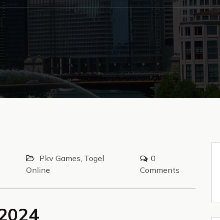
Pkv Games
,
Togel
0
Online
Comments
 2024