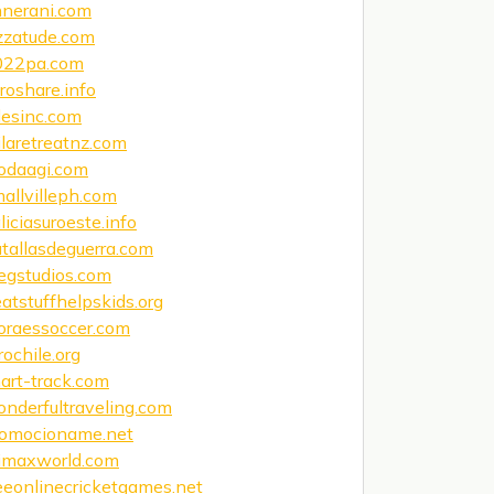
nerani.com
zzatude.com
022pa.com
roshare.info
lesinc.com
laretreatnz.com
odaagi.com
allvilleph.com
liciasuroeste.info
tallasdeguerra.com
egstudios.com
atstuffhelpskids.org
raessoccer.com
rochile.org
art-track.com
nderfultraveling.com
romocioname.net
imaxworld.com
eeonlinecricketgames.net