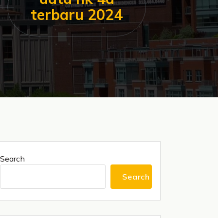
terbaru 2024
Search
Search