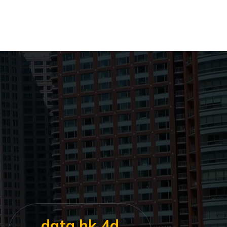
data hk 4d