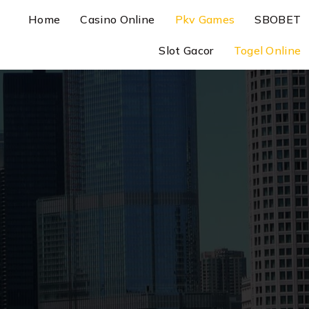
Home
Casino Online
Pkv Games
SBOBET
Slot Gacor
Togel Online
situs judi terpercaya yang didukung server PKV Games.