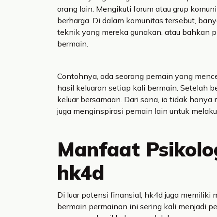
orang lain. Mengikuti forum atau grup kom
berharga. Di dalam komunitas tersebut, ban
teknik yang mereka gunakan, atau bahkan p
bermain.
Contohnya, ada seorang pemain yang mence
hasil keluaran setiap kali bermain. Setelah
keluar bersamaan. Dari sana, ia tidak hanya 
juga menginspirasi pemain lain untuk melak
Manfaat Psikolo
hk4d
Di luar potensi finansial, hk4d juga memilik
bermain permainan ini sering kali menjadi pela