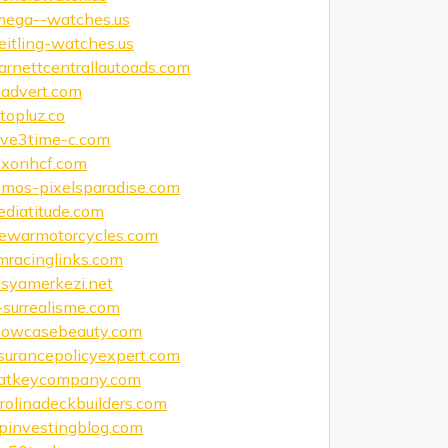
mega--watches.us
eitling-watches.us
arnettcentrallautoads.com
xadvert.com
topluz.co
ve3time-c.com
exonhcf.com
mos-pixelsparadise.com
diatitude.com
ewarmotorcycles.com
mracinglinks.com
syamerkezi.net
-surrealisme.com
howcasebeauty.com
surancepolicyexpert.com
tatkeycompany.com
rolinadeckbuilders.com
pinvestingblog.com