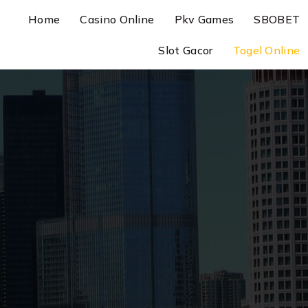
Home
Casino Online
Pkv Games
SBOBET
Slot Gacor
Togel Online
situs judi terpercaya yang didukung server PKV Games.