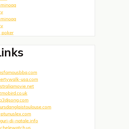
ominoqq
kv
ominoqq
kv
 poker
Links
imsfamousbbq.com
bertywalk-usa.com
straliamovie.net
zmobird.co.uk
p3djsong.com
ursdanglaistoulouse.com
ptunuslex.com
guri-di-natale.info
chelewatch.us