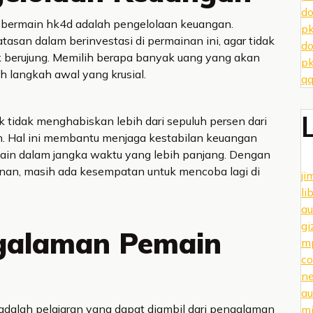
d
am bermain hk4d adalah pengelolaan keuangan.
p
tasan dalam berinvestasi di permainan ini, agar tidak
d
ak berujung. Memilih berapa banyak uang yang akan
p
h langkah awal yang krusial.
qq
tidak menghabiskan lebih dari sepuluh persen dari
n. Hal ini membantu menjaga kestabilan keuangan
in dalam jangka waktu yang lebih panjang. Dengan
mainan, masih ada kesempatan untuk mencoba lagi di
j
li
au
gi
ngalaman Pemain
m
co
ne
au
 adalah pelajaran yang dapat diambil dari pengalaman
mi