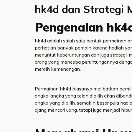
hk4d dan Strategi 
Pengenalan hk4
hk4d adalah salah satu bentuk permainan an
perhatian banyak pemain karena hadiah yan
menuntut keberuntungan dan juga strategi, 
orang yang mencoba peruntungannya dengan 
meraih kemenangan.
Permainan hk4d biasanya melibatkan pemilih
angka-angka yang telah dipilih akan diband
angka yang dipilih, semakin besar pula hadia
ajang mencari uang, tetapi juga menjadi hibu