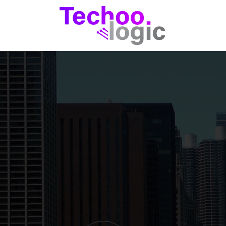
Skip
to
content
Gunakan E-Wallet DANA untuk deposit dan mainkan slot gacor di 