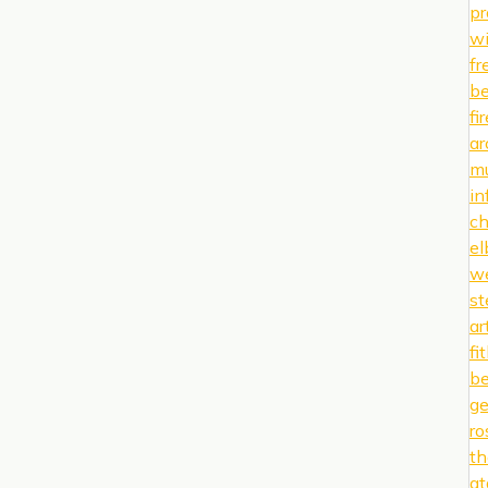
p
w
fr
be
fi
ar
mu
in
ch
el
w
st
ar
fi
be
ge
ro
th
at