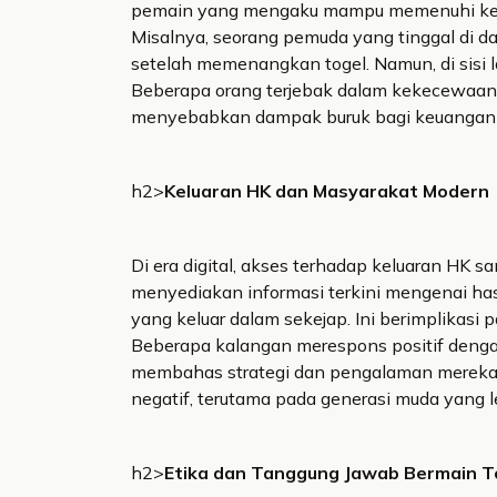
pemain yang mengaku mampu memenuhi kebu
Misalnya, seorang pemuda yang tinggal di d
setelah memenangkan togel. Namun, di sisi lai
Beberapa orang terjebak dalam kekecewaan 
menyebabkan dampak buruk bagi keuangan p
h2>
Keluaran HK dan Masyarakat Modern
Di era digital, akses terhadap keluaran HK s
menyediakan informasi terkini mengenai ha
yang keluar dalam sekejap. Ini berimplikasi 
Beberapa kalangan merespons positif denga
membahas strategi dan pengalaman mereka.
negatif, terutama pada generasi muda yang l
h2>
Etika dan Tanggung Jawab Bermain T