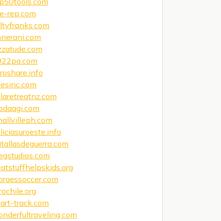
p50tools.com
e-rep.com
ltyfranks.com
nerani.com
zzatude.com
022pa.com
roshare.info
lesinc.com
laretreatnz.com
odaagi.com
allvilleph.com
liciasuroeste.info
tallasdeguerra.com
egstudios.com
atstuffhelpskids.org
raessoccer.com
rochile.org
art-track.com
nderfultraveling.com