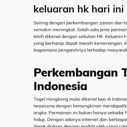
keluaran hk hari in
Seiring dengan perkembangan zaman dan tek
semakin meningkat. Salah satu jenis permai
lebih dikenal dengan sebutan HK. Keluaran H
yang berharap dapat meraih kemenangan. A
bagaimana pengaruhnya terhadap masyarakat,
Perkembangan T
Indonesia
Togel Hongkong mulai dikenal luas di Indone
terpesona dengan kemungkinan mendapatk
angka. Permainan ini bukan hanya sekadar h
hidup. Dengan adanya internet dan berbagai 
dapat diakses dengan mudah oleh siapa saja