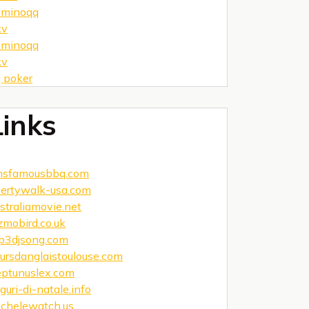
ominoqq
kv
ominoqq
kv
 poker
Links
imsfamousbbq.com
bertywalk-usa.com
straliamovie.net
zmobird.co.uk
p3djsong.com
ursdanglaistoulouse.com
ptunuslex.com
guri-di-natale.info
chelewatch.us