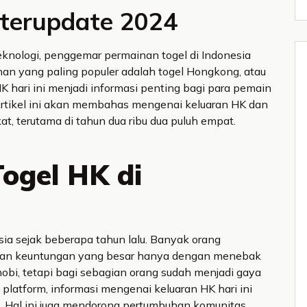
i terupdate 2024
nologi, penggemar permainan togel di Indonesia
nan yang paling populer adalah togel Hongkong, atau
K hari ini menjadi informasi penting bagi para pemain
rtikel ini akan membahas mengenai keluaran HK dan
 terutama di tahun dua ribu dua puluh empat.
ogel HK di
sia sejak beberapa tahun lalu. Banyak orang
an keuntungan yang besar hanya dengan menebak
obi, tetapi bagi sebagian orang sudah menjadi gaya
platform, informasi mengenai keluaran HK hari ini
. Hal ini juga mendorong pertumbuhan komunitas