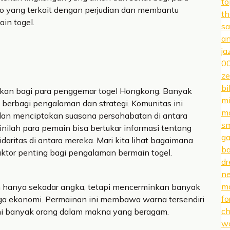
to
iko yang terkait dengan perjudian dan membantu
th
in togel.
sa
an
ja
0
ze
bi
hkan bagi para penggemar togel Hongkong. Banyak
mi
k berbagi pengalaman dan strategi. Komunitas ini
m
 dan menciptakan suasana persahabatan di antara
sm
nilah para pemain bisa bertukar informasi tentang
ga
daritas di antara mereka. Mari kita lihat bagaimana
ba
faktor penting bagi pengalaman bermain togel.
dr
ne
mo
an hanya sekadar angka, tetapi mencerminkan banyak
fo
ngga ekonomi. Permainan ini membawa warna tersendiri
ch
i banyak orang dalam makna yang beragam.
wo