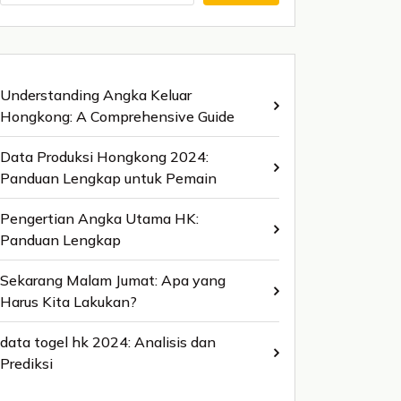
Understanding Angka Keluar
Hongkong: A Comprehensive Guide
Data Produksi Hongkong 2024:
Panduan Lengkap untuk Pemain
Pengertian Angka Utama HK:
Panduan Lengkap
Sekarang Malam Jumat: Apa yang
Harus Kita Lakukan?
data togel hk 2024: Analisis dan
Prediksi