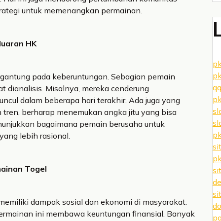
strategi untuk memenangkan permainan.
luaran HK
p
p
ergantung pada keberuntungan. Sebagian pemain
qq
t dianalisis. Misalnya, mereka cenderung
p
cul dalam beberapa hari terakhir. Ada juga yang
sl
n tren, berharap menemukan angka jitu yang bisa
sl
nunjukkan bagaimana pemain berusaha untuk
p
ang lebih rasional.
si
p
mainan Togel
si
de
si
memiliki dampak sosial dan ekonomi di masyarakat.
d
permainan ini membawa keuntungan finansial. Banyak
po