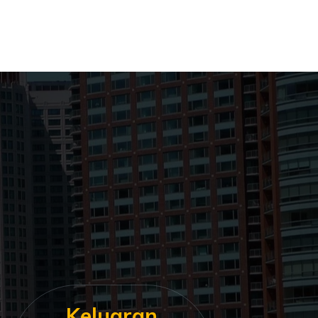
Keluaran