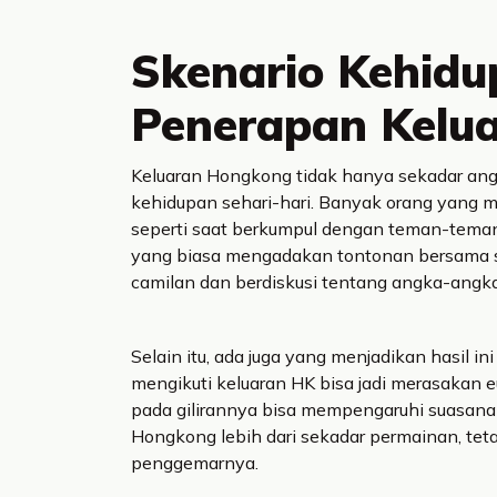
Skenario Kehidu
Penerapan Kelu
Keluaran Hongkong tidak hanya sekadar angk
kehidupan sehari-hari. Banyak orang yang m
seperti saat berkumpul dengan teman-teman
yang biasa mengadakan tontonan bersama s
camilan dan berdiskusi tentang angka-angk
Selain itu, ada juga yang menjadikan hasil in
mengikuti keluaran HK bisa jadi merasakan e
pada gilirannya bisa mempengaruhi suasana
Hongkong lebih dari sekadar permainan, tet
penggemarnya.