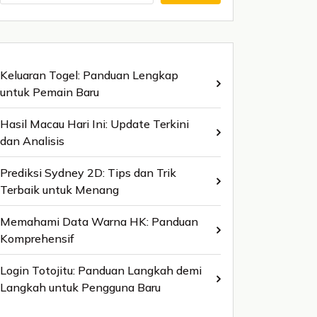
Keluaran Togel: Panduan Lengkap
untuk Pemain Baru
Hasil Macau Hari Ini: Update Terkini
dan Analisis
Prediksi Sydney 2D: Tips dan Trik
Terbaik untuk Menang
Memahami Data Warna HK: Panduan
Komprehensif
Login Totojitu: Panduan Langkah demi
Langkah untuk Pengguna Baru