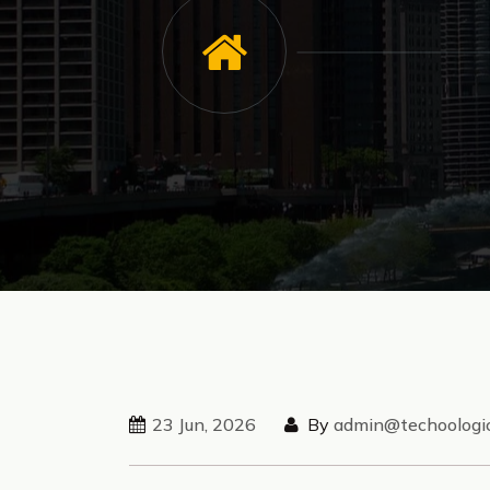
23 Jun, 2026
By
admin@techoologi