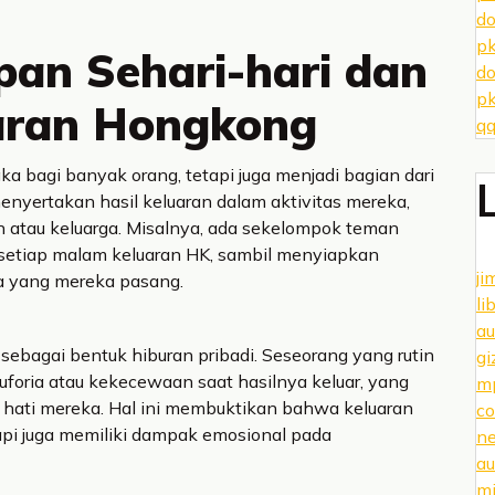
d
p
pan Sehari-hari dan
d
p
aran Hongkong
qq
a bagi banyak orang, tetapi juga menjadi bagian dari
enyertakan hasil keluaran dalam aktivitas mereka,
 atau keluarga. Misalnya, ada sekelompok teman
etiap malam keluaran HK, sambil menyiapkan
j
a yang mereka pasang.
li
au
i sebagai bentuk hiburan pribadi. Seseorang yang rutin
gi
uforia atau kekecewaan saat hasilnya keluar, yang
m
 hati mereka. Hal ini membuktikan bahwa keluaran
co
api juga memiliki dampak emosional pada
ne
au
mi