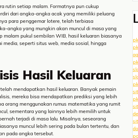
a rutin setiap malam. Formatnya pun cukup
erdiri dari angka-angka acak yang memiliki peluang
ya para penggemar lotere, telah terbiasa
gka-angka yang mungkin akan muncul di masa yang
ap malam pukul sembilan WIB, hasil keluaran biasanya
p
media, seperti situs web, media sosial, hingga
p
qq
p
sl
sis Hasil Keluaran
sl
p
setelah mendapatkan hasil keluaran. Banyak pemain
si
sis, mereka bisa mendapatkan prediksi yang lebih
p
apa orang menggunakan rumus matematika yang rumit
si
l, sementara yang lainnya lebih memilih untuk
de
nah terjadi di masa lalu. Misalnya, seseorang
si
sanya muncul lebih sering pada bulan tertentu, dan
d
n pada angka tersebut.
po