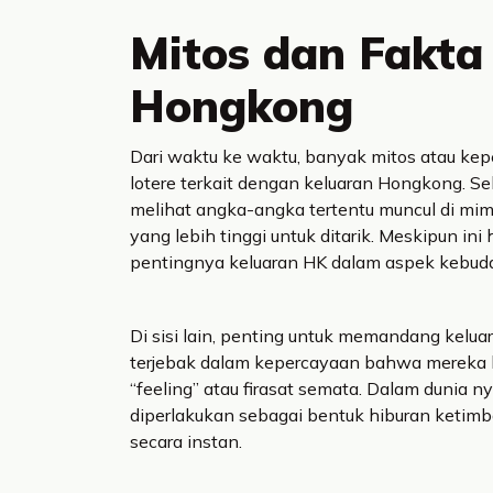
Mitos dan Fakta
Hongkong
Dari waktu ke waktu, banyak mitos atau k
lotere terkait dengan keluaran Hongkong. S
melihat angka-angka tertentu muncul di mim
yang lebih tinggi untuk ditarik. Meskipun i
pentingnya keluaran HK dalam aspek kebuda
Di sisi lain, penting untuk memandang kelu
terjebak dalam kepercayaan bahwa mereka
“feeling” atau firasat semata. Dalam dunia n
diperlakukan sebagai bentuk hiburan ketim
secara instan.