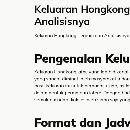
Keluaran Hongkong
Analisisnya
Keluaran Hongkong Terbaru dan Analisisnya
Pengenalan Kel
Keluaran Hongkong, atau yang lebih dikenal 
yang sangat diminati oleh masyarakat Indo
hasil keluaran ini untuk berbagai tujuan, mul
dalam bentuk permainan lotere. Dengan hadi
semakin mudah diakses oleh siapa saja yang 
Format dan Jadw