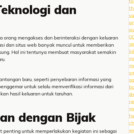
to
eknologi dan
th
sa
an
ja
0
ra orang mengakses dan berinteraksi dengan keluaran
ze
si dan situs web banyak muncul untuk memberikan
bi
ngsung. Hal ini tentunya membuat masyarakat semakin
mi
ru.
m
sm
antangan baru, seperti penyebaran informasi yang
ga
 penggemar untuk selalu memverifikasi informasi dari
ba
an hasil keluaran untuk taruhan.
dr
ne
mo
ran dengan Bijak
fo
ch
wo
 penting untuk memperlakukan kegiatan ini sebagai