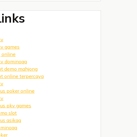
Links
kv
kv games
 online
kv dominoqq
ot demo mahjong
ot online terpercaya
kv
tus poker online
kv
tus pkv games
mo slot
tus asikqq
ominoqq
ker