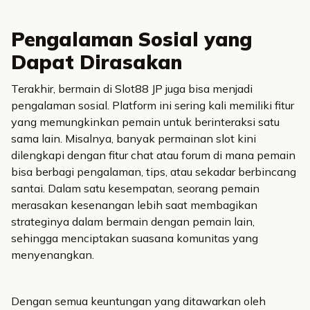
Pengalaman Sosial yang
Dapat Dirasakan
Terakhir, bermain di Slot88 JP juga bisa menjadi
pengalaman sosial. Platform ini sering kali memiliki fitur
yang memungkinkan pemain untuk berinteraksi satu
sama lain. Misalnya, banyak permainan slot kini
dilengkapi dengan fitur chat atau forum di mana pemain
bisa berbagi pengalaman, tips, atau sekadar berbincang
santai. Dalam satu kesempatan, seorang pemain
merasakan kesenangan lebih saat membagikan
strateginya dalam bermain dengan pemain lain,
sehingga menciptakan suasana komunitas yang
menyenangkan.
Dengan semua keuntungan yang ditawarkan oleh