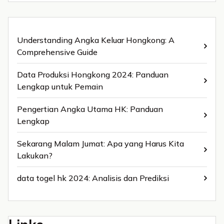
Understanding Angka Keluar Hongkong: A
Comprehensive Guide
Data Produksi Hongkong 2024: Panduan
Lengkap untuk Pemain
Pengertian Angka Utama HK: Panduan
Lengkap
Sekarang Malam Jumat: Apa yang Harus Kita
Lakukan?
data togel hk 2024: Analisis dan Prediksi