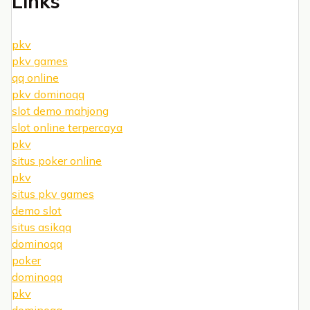
Links
pkv
pkv games
qq online
pkv dominoqq
slot demo mahjong
slot online terpercaya
pkv
situs poker online
pkv
situs pkv games
demo slot
situs asikqq
dominoqq
poker
dominoqq
pkv
dominoqq