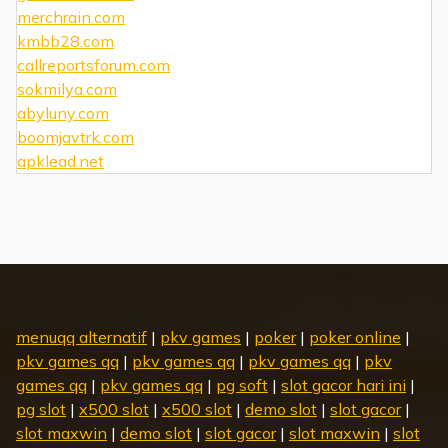
merchrain.com
kmbb28.com
callreportsforum.com
sokmilya.com
abyluny.com
boomjavtrk.com
apklead.net
menuqq alternatif
|
pkv games
|
poker
|
poker online
|
pkv games qq
|
pkv games qq
|
pkv games qq
|
pkv
games qq
|
pkv games qq
|
pg soft
|
slot gacor hari ini
|
pg slot
|
x500 slot
|
x500 slot
|
demo slot
|
slot gacor
|
slot maxwin
|
demo slot
|
slot gacor
|
slot maxwin
|
slot