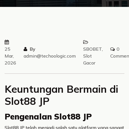
25
By
SBOBET
,
0
Mar,
admin@techoologic.com
Slot
Commen
2026
Gacor
Keuntungan Bermain di
Slot88 JP
Pengenalan Slot88 JP
Slot88 JP telah menjadi salah satu platform yang sangat