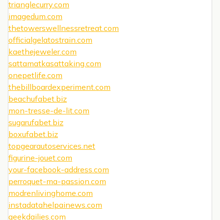
trianglecurry.com
imagedum.com
thetowerswellnessretreat.com
officialgelatostrain.com
kaethejeweler.com
sattamatkasattaking.com
onepetlife.com
thebillboardexperiment.com
beachufabet.biz
mon-tresse-de-lit.com
sugarufabet.biz
boxufabet.biz
topgearautoservices.net
figurine-jouet.com
your-facebook-address.com
perroquet-ma-passion.com
modrenlivinghome.com
instadatahelpainews.com
geekdailies.com