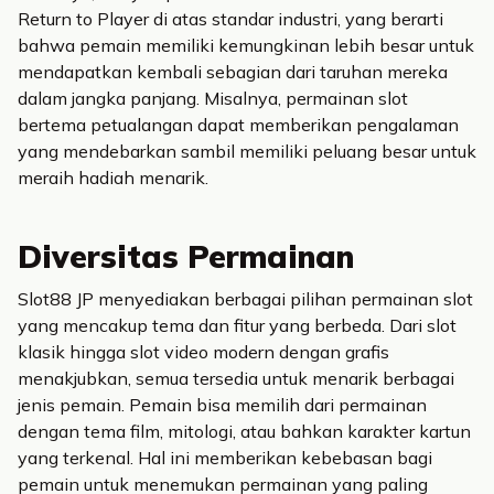
Return to Player di atas standar industri, yang berarti
bahwa pemain memiliki kemungkinan lebih besar untuk
mendapatkan kembali sebagian dari taruhan mereka
dalam jangka panjang. Misalnya, permainan slot
bertema petualangan dapat memberikan pengalaman
yang mendebarkan sambil memiliki peluang besar untuk
meraih hadiah menarik.
Diversitas Permainan
Slot88 JP menyediakan berbagai pilihan permainan slot
yang mencakup tema dan fitur yang berbeda. Dari slot
klasik hingga slot video modern dengan grafis
menakjubkan, semua tersedia untuk menarik berbagai
jenis pemain. Pemain bisa memilih dari permainan
dengan tema film, mitologi, atau bahkan karakter kartun
yang terkenal. Hal ini memberikan kebebasan bagi
pemain untuk menemukan permainan yang paling