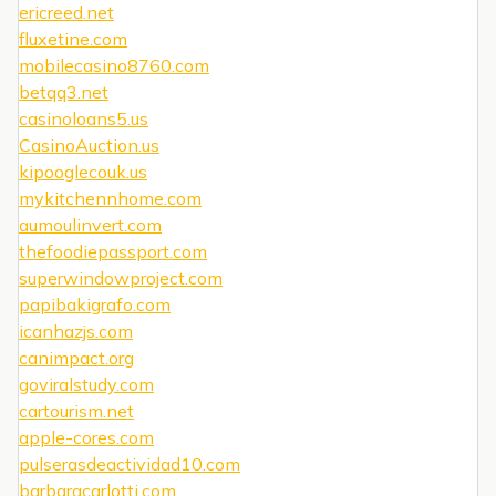
ericreed.net
fluxetine.com
mobilecasino8760.com
betqq3.net
casinoloans5.us
CasinoAuction.us
kipooglecouk.us
mykitchennhome.com
aumoulinvert.com
thefoodiepassport.com
superwindowproject.com
papibakigrafo.com
icanhazjs.com
canimpact.org
goviralstudy.com
cartourism.net
apple-cores.com
pulserasdeactividad10.com
barbaracarlotti.com