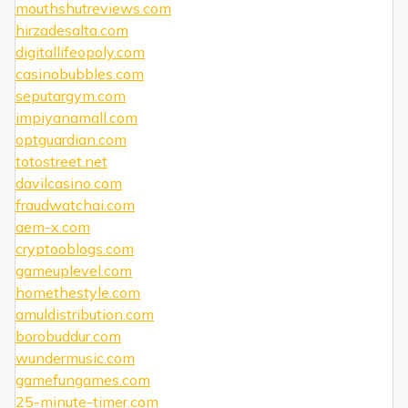
mouthshutreviews.com
hirzadesalta.com
digitallifeopoly.com
casinobubbles.com
seputargym.com
impiyanamall.com
optguardian.com
totostreet.net
davilcasino.com
fraudwatchai.com
aem-x.com
cryptooblogs.com
gameuplevel.com
homethestyle.com
amuldistribution.com
borobuddur.com
wundermusic.com
gamefungames.com
25-minute-timer.com