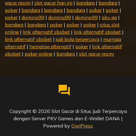
gacor resmi
|
slot gacor hari ini
|
bandarq
|
bandarq
|
poker
|
bandarq
|
bandarq
|
bandarq
|
poker
|
poker
|
poker
|
domino99
|
domino99
|
domino99
|
pkv qq
|
bandarq
|
bandarq
|
poker
|
poker
|
poker
|
situs slot
online
|
link alternatif sbobet
|
link alternatif sbobet
|
link alternatif sbobet
|
judi bola terpercaya
|
murniqq
alternatif
|
hematqq alternatif
|
poker
|
link alternatif
sbobet
|
poker online
|
bandarq
|
slot gacor resmi
Copyright © 2026 Slot Gacor di Situs Judi Terpercaya
dengan Server PKV Games dan E-Wallet DANA |
Powered by
OwlPress