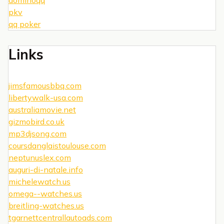
pkv
qq poker
Links
jimsfamousbbq.com
libertywalk-usa.com
australiamovie.net
gizmobird.co.uk
mp3djsong.com
coursdanglaistoulouse.com
neptunuslex.com
auguri-di-natale.info
michelewatch.us
omega--watches.us
breitling-watches.us
tgarnettcentrallautoads.com