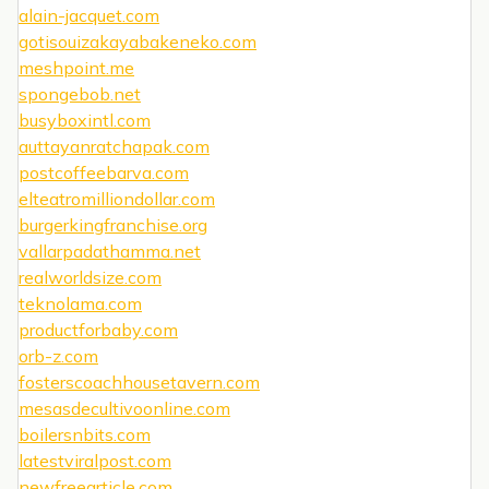
alain-jacquet.com
gotisouizakayabakeneko.com
meshpoint.me
spongebob.net
busyboxintl.com
auttayanratchapak.com
postcoffeebarva.com
elteatromilliondollar.com
burgerkingfranchise.org
vallarpadathamma.net
realworldsize.com
teknolama.com
productforbaby.com
orb-z.com
fosterscoachhousetavern.com
mesasdecultivoonline.com
boilersnbits.com
latestviralpost.com
newfreearticle.com