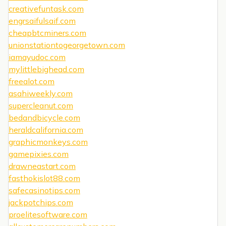
creativefuntask.com
engrsaifulsaif.com
cheapbtcminers.com
unionstationtogeorgetown.com
iamayudoc.com
mylittlebighead.com
freealot.com
asahiweekly.com
supercleanut.com
bedandbicycle.com
heraldcalifornia.com
graphicmonkeys.com
gamepixies.com
drawneastart.com
fasthokislot88.com
safecasinotips.com
jackpotchips.com
proelitesoftware.com