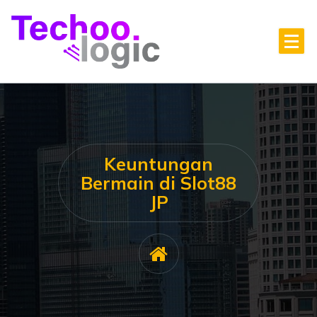
Skip
to
content
Gunakan E-Wallet DANA untuk deposit dan mainkan slot gacor di situs judi terpercaya
yang didukung server PKV Games.
Keuntungan
Bermain di Slot88
JP