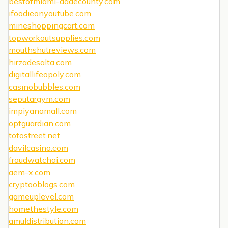
bestofmiami-dadecounty.com
ifoodieonyoutube.com
mineshoppingcart.com
topworkoutsupplies.com
mouthshutreviews.com
hirzadesalta.com
digitallifeopoly.com
casinobubbles.com
seputargym.com
impiyanamall.com
optguardian.com
totostreet.net
davilcasino.com
fraudwatchai.com
aem-x.com
cryptooblogs.com
gameuplevel.com
homethestyle.com
amuldistribution.com