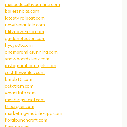
mesasdecultivoonline.com
boilersnbits.com
latestviralpost.com
newfreearticle.com
blitzpowerusa.com
gardenofeaten.com
hycys05.com
onemoremilerunning.com
snowboardsteez.com
instagrambioforgirls.com
cashflowxfiles.com
kmbb10.com
getxtrem.com
weactinfo.com
meshingsocial.com
thearguer.com
marketing-mobile-app.com
floralpunchcraft.com
fiasone.com