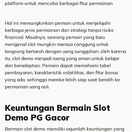
platform untuk mencoba berbagai fitur permainan.
Hal ini memungkinkan pemain untuk menjelajahi
berbagai jenis permainan dan strategi tanpa risiko
finansial. Misalnya, seorang pemain yang baru
mengenal slot mungkin merasa canggung untuk
langsung bertaruh dengan uang sungguhan; oleh karena
itu, slot demo menjadi ruang yang aman untuk belajar
dan beradaptasi. Pemain dapat memahami tabel
pembayaran, karakteristik volatilitas, dan fitur bonus
yang ada, sehingga mereka lebih siap saat beralih ke
permainan uang asli.
Keuntungan Bermain Slot
Demo PG Gacor
Bermain slot demo memiliki sejumlah keuntungan yang