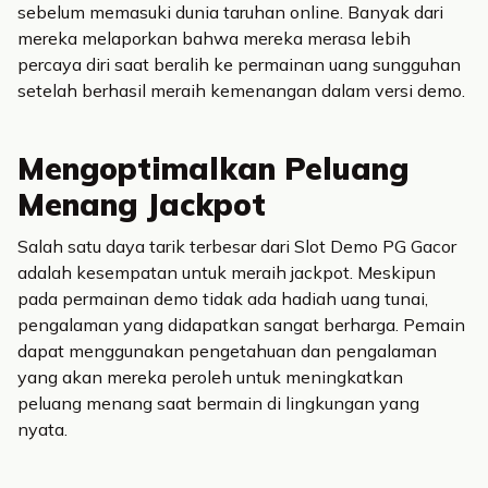
sebelum memasuki dunia taruhan online. Banyak dari
mereka melaporkan bahwa mereka merasa lebih
percaya diri saat beralih ke permainan uang sungguhan
setelah berhasil meraih kemenangan dalam versi demo.
Mengoptimalkan Peluang
Menang Jackpot
Salah satu daya tarik terbesar dari Slot Demo PG Gacor
adalah kesempatan untuk meraih jackpot. Meskipun
pada permainan demo tidak ada hadiah uang tunai,
pengalaman yang didapatkan sangat berharga. Pemain
dapat menggunakan pengetahuan dan pengalaman
yang akan mereka peroleh untuk meningkatkan
peluang menang saat bermain di lingkungan yang
nyata.