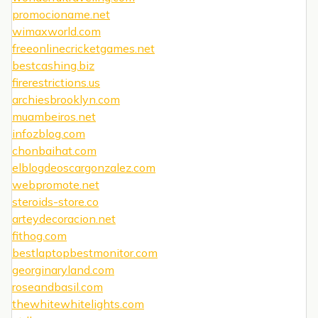
promocioname.net
wimaxworld.com
freeonlinecricketgames.net
bestcashing.biz
firerestrictions.us
archiesbrooklyn.com
muambeiros.net
infozblog.com
chonbaihat.com
elblogdeoscargonzalez.com
webpromote.net
steroids-store.co
arteydecoracion.net
fithog.com
bestlaptopbestmonitor.com
georginaryland.com
roseandbasil.com
thewhitewhitelights.com