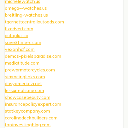
michelewatch.us
omega--watches.us
breitling-watches.us
tgarnettcentrallautoads.com
fixadvert.com
autopluz.co
save3time-c.com
vexonhcf.com
demos-pixelsparadise.com
mediatitude.com
prewarmotorcycles.com
simracinglinks.com
dosyamerkezi.net
le-surrealisme.com
showcasebeauty.com
insurancepolicyexpert.com
statkeycompany.com
carolinadeckbuilders.com
topinvestingblog.com