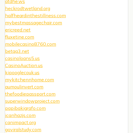
atdhe.ws
heckrodtwetland.org
halfheardinthestillness.com
mybestmassagechair.com
ericreed.net
fluxetine.com
mobilecasino8760.com
betqq3.net
casinoloans5.us
CasinoAuction.us
kipooglecouk.us
mykitchennhome.com
aumoulinvert.com
thefoodiepassport.com
superwindowproject.com
papibakigrafo.com
icanhazjs.com
canimpact.org
goviralstudy.com