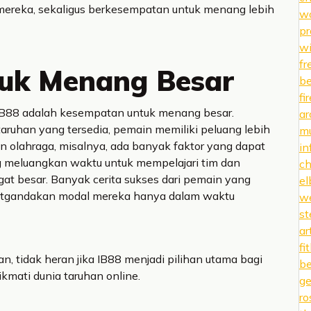
 mereka, sekaligus berkesempatan untuk menang lebih
wo
p
w
fr
uk Menang Besar
be
fi
e IB88 adalah kesempatan untuk menang besar.
ar
aruhan yang tersedia, pemain memiliki peluang lebih
mu
n olahraga, misalnya, ada banyak faktor yang dapat
in
meluangkan waktu untuk mempelajari tim dan
ch
gat besar. Banyak cerita sukses dari pemain yang
el
atgandakan modal mereka hanya dalam waktu
w
st
ar
fi
, tidak heran jika IB88 menjadi pilihan utama bagi
be
kmati dunia taruhan online.
ge
ro