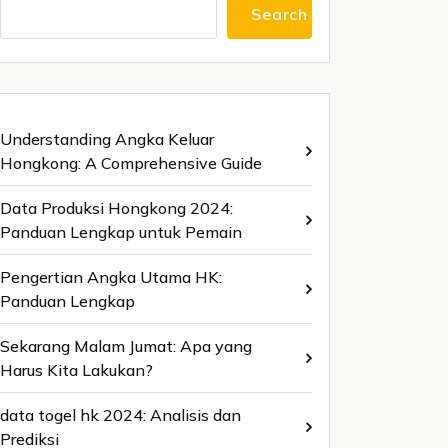
Search
Understanding Angka Keluar
Hongkong: A Comprehensive Guide
Data Produksi Hongkong 2024:
Panduan Lengkap untuk Pemain
Pengertian Angka Utama HK:
Panduan Lengkap
Sekarang Malam Jumat: Apa yang
Harus Kita Lakukan?
data togel hk 2024: Analisis dan
Prediksi