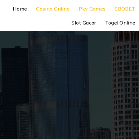
Home
Casino Online
Pkv Games
SBOBET
Slot Gacor
Togel Online
situs judi terpercaya yang didukung server PKV Games.