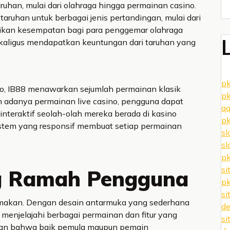
uhan, mulai dari olahraga hingga permainan casino.
aruhan untuk berbagai jenis pertandingan, mulai dari
erikan kesempatan bagi para penggemar olahraga
aligus mendapatkan keuntungan dari taruhan yang
p
ino, IB88 menawarkan sejumlah permainan klasik
p
gan adanya permainan live casino, pengguna dapat
qq
teraktif seolah-olah mereka berada di kasino
p
 sistem yang responsif membuat setiap permainan
sl
sl
p
si
g Ramah Pengguna
p
si
makan. Dengan desain antarmuka yang sederhana
de
enjelajahi berbagai permainan dan fitur yang
si
kan bahwa baik pemula maupun pemain