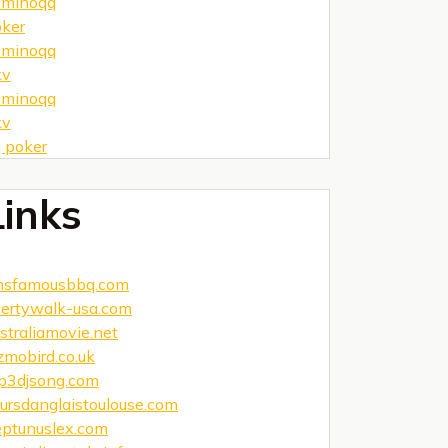
ominoqq
ker
ominoqq
kv
ominoqq
kv
 poker
Links
imsfamousbbq.com
bertywalk-usa.com
straliamovie.net
zmobird.co.uk
p3djsong.com
ursdanglaistoulouse.com
ptunuslex.com