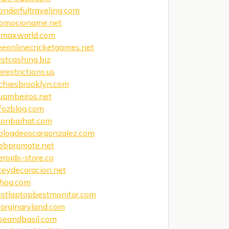
nderfultraveling.com
romocioname.net
imaxworld.com
eeonlinecricketgames.net
stcashing.biz
rerestrictions.us
chiesbrooklyn.com
ambeiros.net
fozblog.com
onbaihat.com
blogdeoscargonzalez.com
ebpromote.net
eroids-store.co
teydecoracion.net
thog.com
stlaptopbestmonitor.com
orginaryland.com
seandbasil.com