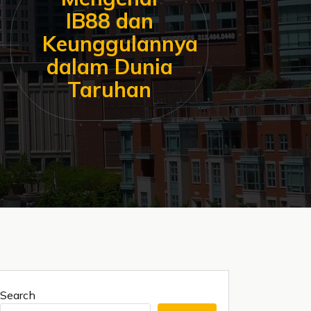
IB88 dan
Keunggulannya
dalam Dunia
Taruhan
Search