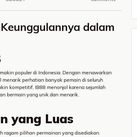
 Keunggulannya dalam
8
semakin populer di Indonesia. Dengan menawarkan
il menarik perhatian banyak pemain di seluruh
kin kompetitif, IB88 menonjol karena sejumlah
n bermain yang unik dan menarik.
n yang Luas
ah ragam pilihan permainan yang disediakan.