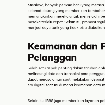
Misalnya, banyak pemain baru yang merasa 
selamat datang yang memberikan tambahan k
memungkinkan mereka untuk menjelajahi be
mereka terlalu cepat. Selain itu, promosi regu
menjadi daya tarik yang tidak bisa diabaikan
Keamanan dan P
Pelanggan
Salah satu aspek penting dalam taruhan onl
melindungi data dan transaksi para penggun
dapat merasa aman saat melakukan deposit a
era digital saat ini di mana keamanan data me
Selain itu, IB88 juga memberikan layanan pe