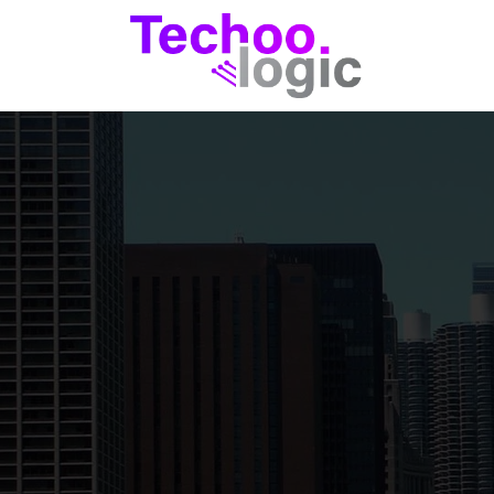
Skip
to
content
Gunakan E-Wallet DANA untuk deposit dan mainkan slot gacor di 