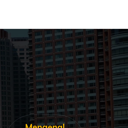
Mengenal