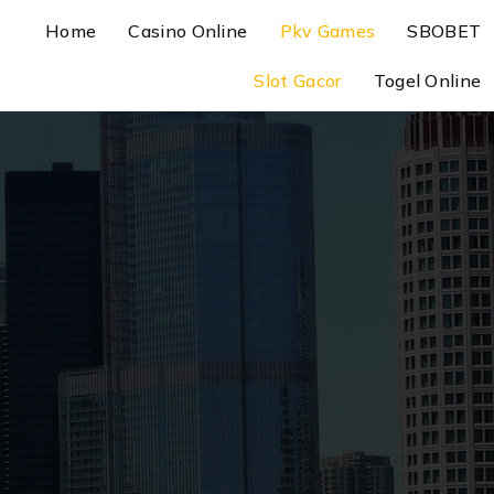
Home
Casino Online
Pkv Games
SBOBET
Slot Gacor
Togel Online
situs judi terpercaya yang didukung server PKV Games.