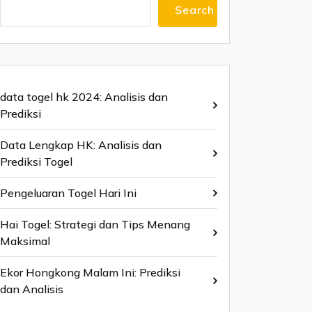
Search
data togel hk 2024: Analisis dan
Prediksi
Data Lengkap HK: Analisis dan
Prediksi Togel
Pengeluaran Togel Hari Ini
Hai Togel: Strategi dan Tips Menang
Maksimal
Ekor Hongkong Malam Ini: Prediksi
dan Analisis