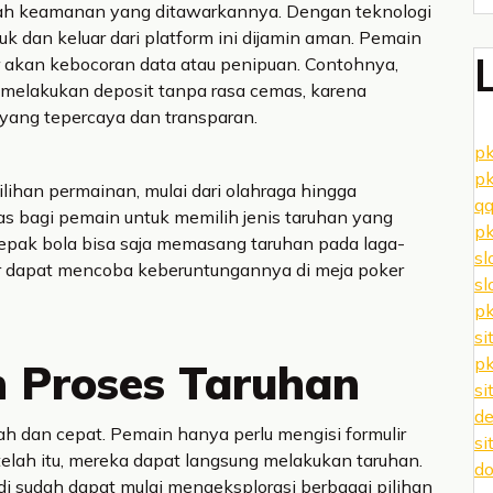
lah keamanan yang ditawarkannya. Dengan teknologi
uk dan keluar dari platform ini dijamin aman. Pemain
 akan kebocoran data atau penipuan. Contohnya,
melakukan deposit tanpa rasa cemas, karena
ang tepercaya dan transparan.
p
p
lihan permainan, mulai dari olahraga hingga
qq
tas bagi pemain untuk memilih jenis taruhan yang
p
epak bola bisa saja memasang taruhan pada laga-
sl
er dapat mencoba keberuntungannya di meja poker
sl
p
si
p
 Proses Taruhan
si
de
h dan cepat. Pemain hanya perlu mengisi formulir
si
telah itu, mereka dapat langsung melakukan taruhan.
d
i sudah dapat mulai mengeksplorasi berbagai pilihan