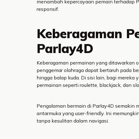
menambah kepercayaan pemain terhadap Pa
responsif.
Keberagaman Pe
Parlay4D
Keberagaman permainan yang ditawarkan oleh 
penggemar olahraga dapat bertaruh pada berb
hingga balap kuda. Di sisi lain, bagi mereka
permainan seperti roulette, blackjack, dan slo
Pengalaman bermain di Parlay4D semakin m
antarmuka yang user-friendly. Ini memungk
tanpa kesulitan dalam navigasi.