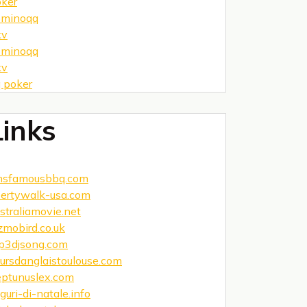
ker
ominoqq
kv
ominoqq
kv
 poker
Links
imsfamousbbq.com
bertywalk-usa.com
straliamovie.net
zmobird.co.uk
p3djsong.com
ursdanglaistoulouse.com
ptunuslex.com
guri-di-natale.info