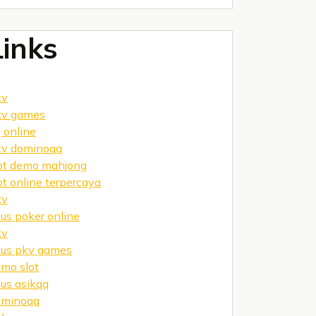
Links
kv
kv games
 online
kv dominoqq
ot demo mahjong
ot online terpercaya
kv
tus poker online
kv
tus pkv games
mo slot
tus asikqq
ominoqq