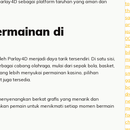
rlay4D sebagai platform taruhan yang aman dan
to
th
sa
an
rmainan di
ja
0
ze
bi
Parlay4D menjadi daya tarik tersendiri. Di satu sisi,
mi
agai cabang olahraga, mulai dari sepak bola, basket,
m
 yang lebih menyukai permainan kasino, pilihan
sm
t juga tersedia.
ga
ba
dr
enyenangkan berkat grafis yang menarik dan
ne
inkan pemain untuk menikmati setiap momen bermain
mo
fo
ch
wo