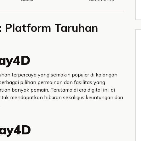
: Platform Taruhan
lay4D
uhan terpercaya yang semakin populer di kalangan
berbagai pilihan permainan dan fasilitas yang
ian banyak pemain. Terutama di era digital ini, di
tuk mendapatkan hiburan sekaligus keuntungan dari
.
lay4D