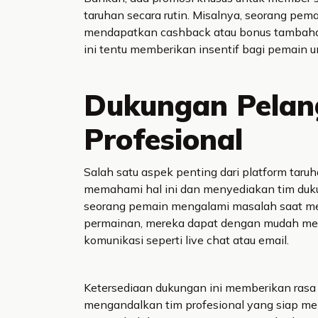
taruhan secara rutin. Misalnya, seorang pem
mendapatkan cashback atau bonus tambahan 
ini tentu memberikan insentif bagi pemain un
Dukungan Pelan
Profesional
Salah satu aspek penting dari platform taru
memahami hal ini dan menyediakan tim duk
seorang pemain mengalami masalah saat mel
permainan, mereka dapat dengan mudah meng
komunikasi seperti live chat atau email.
Ketersediaan dukungan ini memberikan rasa
mengandalkan tim profesional yang siap mem