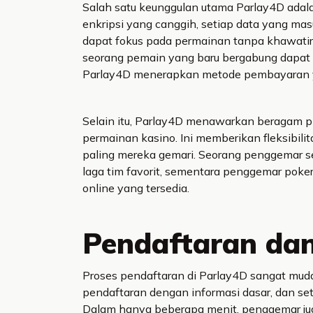
Salah satu keunggulan utama Parlay4D ada
enkripsi yang canggih, setiap data yang mas
dapat fokus pada permainan tanpa khawatir
seorang pemain yang baru bergabung dapat 
Parlay4D menerapkan metode pembayaran y
Selain itu, Parlay4D menawarkan beragam pi
permainan kasino. Ini memberikan fleksibili
paling mereka gemari. Seorang penggemar s
laga tim favorit, sementara penggemar pok
online yang tersedia.
Pendaftaran dan
Proses pendaftaran di Parlay4D sangat muda
pendaftaran dengan informasi dasar, dan se
Dalam hanya beberapa menit, penggemar jud