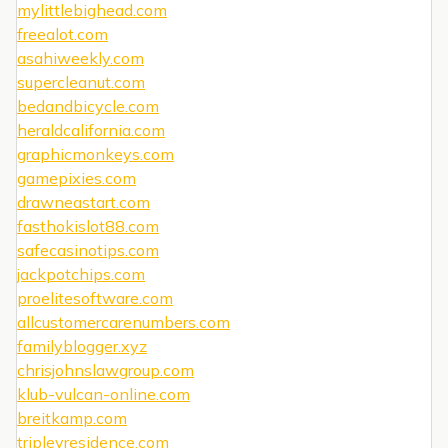
mylittlebighead.com
freealot.com
asahiweekly.com
supercleanut.com
bedandbicycle.com
heraldcalifornia.com
graphicmonkeys.com
gamepixies.com
drawneastart.com
fasthokislot88.com
safecasinotips.com
jackpotchips.com
proelitesoftware.com
allcustomercarenumbers.com
familyblogger.xyz
chrisjohnslawgroup.com
klub-vulcan-online.com
breitkamp.com
tripleyresidence.com