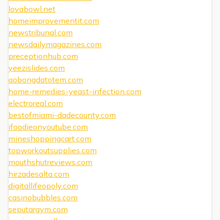
lovabowl.net
homeimprovementit.com
newstribunal.com
newsdailymagazines.com
preceptionhub.com
yeezislides.com
aobongdatotem.com
home-remedies-yeast-infection.com
electroreal.com
bestofmiami-dadecounty.com
ifoodieonyoutube.com
mineshoppingcart.com
topworkoutsupplies.com
mouthshutreviews.com
hirzadesalta.com
digitallifeopoly.com
casinobubbles.com
seputargym.com