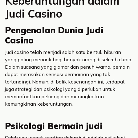
Keberuntungan dalam
Judi Casino
Pengenalan Dunia Judi
Casino
Judi casino telah menjadi salah satu bentuk hiburan
yang paling menarik bagi banyak orang di seluruh dunia.
Dalam suasana yang glamor dan penuh warna, pemain
dapat merasakan sensasi permainan yang tak
tertandingi. Namun, di balik kesenangan ini, terdapat
juga strategi dan psikologi yang diperlukan untuk
memanfaatkan peluang dan meningkatkan
kemungkinan keberuntungan.
Psikologi Bermain judi
Salah satu aspek penting dalam judi adalah psikologi