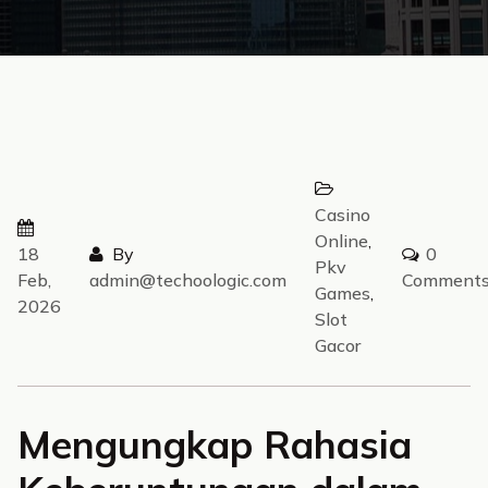
Casino
Online
,
18
By
0
Pkv
Feb,
admin@techoologic.com
Comment
Games
,
2026
Slot
Gacor
Mengungkap Rahasia