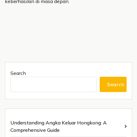
keberhasilan di masa depan.
Search
Search
Understanding Angka Keluar Hongkong: A
Comprehensive Guide