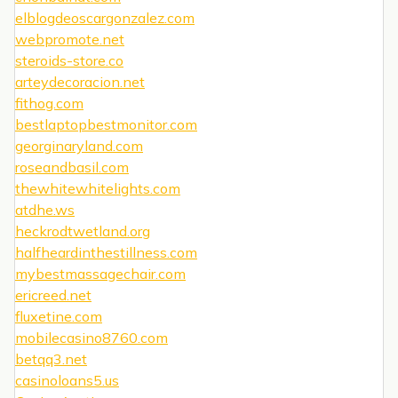
elblogdeoscargonzalez.com
webpromote.net
steroids-store.co
arteydecoracion.net
fithog.com
bestlaptopbestmonitor.com
georginaryland.com
roseandbasil.com
thewhitewhitelights.com
atdhe.ws
heckrodtwetland.org
halfheardinthestillness.com
mybestmassagechair.com
ericreed.net
fluxetine.com
mobilecasino8760.com
betqq3.net
casinoloans5.us