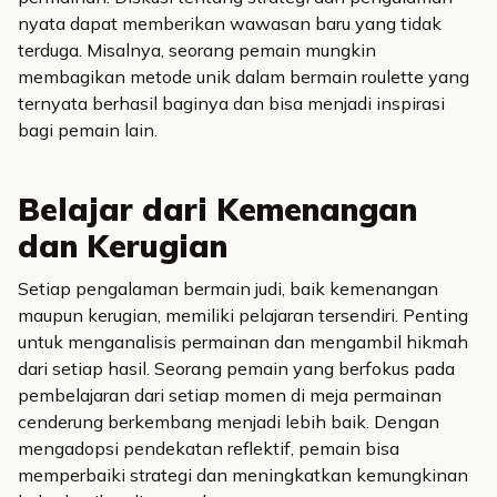
nyata dapat memberikan wawasan baru yang tidak
terduga. Misalnya, seorang pemain mungkin
membagikan metode unik dalam bermain roulette yang
ternyata berhasil baginya dan bisa menjadi inspirasi
bagi pemain lain.
Belajar dari Kemenangan
dan Kerugian
Setiap pengalaman bermain judi, baik kemenangan
maupun kerugian, memiliki pelajaran tersendiri. Penting
untuk menganalisis permainan dan mengambil hikmah
dari setiap hasil. Seorang pemain yang berfokus pada
pembelajaran dari setiap momen di meja permainan
cenderung berkembang menjadi lebih baik. Dengan
mengadopsi pendekatan reflektif, pemain bisa
memperbaiki strategi dan meningkatkan kemungkinan