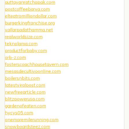
auttayanratchapak.com
postcoffeebarva.com
elteatromilliondollar.com
burgerkingfranchise.org
vallarpadathamma.net
realworldsize.com
teknolama.com
productforbaby.com
orb-z.com
fosterscoachhousetavern.com
mesasdecultivoonline.com
boilersnbits.com
latestviralpost.com
newfreearticle.com
blitzpowerusa.com
gardenofeaten.com
hycys05.com
onemoremilerunning.com
snowboardsteez.com