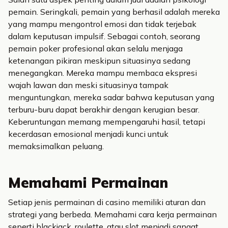
pemain. Seringkali, pemain yang berhasil adalah mereka
yang mampu mengontrol emosi dan tidak terjebak
dalam keputusan impulsif. Sebagai contoh, seorang
pemain poker profesional akan selalu menjaga
ketenangan pikiran meskipun situasinya sedang
menegangkan. Mereka mampu membaca ekspresi
wajah lawan dan meski situasinya tampak
menguntungkan, mereka sadar bahwa keputusan yang
terburu-buru dapat berakhir dengan kerugian besar.
Keberuntungan memang mempengaruhi hasil, tetapi
kecerdasan emosional menjadi kunci untuk
memaksimalkan peluang.
Memahami Permainan
Setiap jenis permainan di casino memiliki aturan dan
strategi yang berbeda. Memahami cara kerja permainan
seperti blackjack, roulette, atau slot menjadi sangat