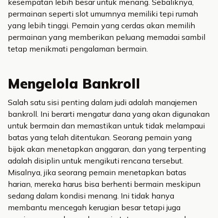
kesempatan lebih besar untuk menang. Sebaliknya,
permainan seperti slot umumnya memiliki tepi rumah
yang lebih tinggi. Pemain yang cerdas akan memilih
permainan yang memberikan peluang memadai sambil
tetap menikmati pengalaman bermain.
Mengelola Bankroll
Salah satu sisi penting dalam judi adalah manajemen
bankroll. Ini berarti mengatur dana yang akan digunakan
untuk bermain dan memastikan untuk tidak melampaui
batas yang telah ditentukan. Seorang pemain yang
bijak akan menetapkan anggaran, dan yang terpenting
adalah disiplin untuk mengikuti rencana tersebut.
Misalnya, jika seorang pemain menetapkan batas
harian, mereka harus bisa berhenti bermain meskipun
sedang dalam kondisi menang. Ini tidak hanya
membantu mencegah kerugian besar tetapi juga