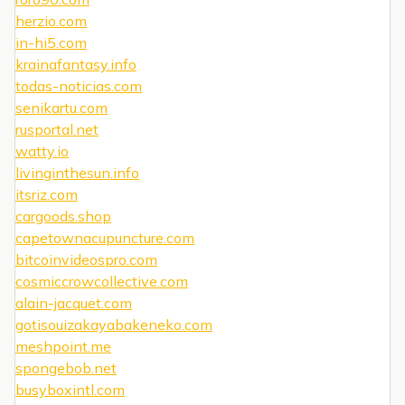
herzio.com
in-hi5.com
krainafantasy.info
todas-noticias.com
senikartu.com
rusportal.net
watty.io
livinginthesun.info
itsriz.com
cargoods.shop
capetownacupuncture.com
bitcoinvideospro.com
cosmiccrowcollective.com
alain-jacquet.com
gotisouizakayabakeneko.com
meshpoint.me
spongebob.net
busyboxintl.com