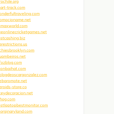
rochile.org
art-track.com
nderfultraveling.com
romocioname.net
imaxworld.com
eeonlinecricketgames.net
stcashing.biz
rerestrictions.us
chiesbrooklyn.com
ambeiros.net
fozblog.com
onbaihat.com
blogdeoscargonzalez.com
ebpromote.net
eroids-store.co
teydecoracion.net
thog.com
stlaptopbestmonitor.com
orginaryland.com