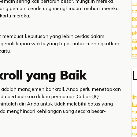
pemain sering kali bertaruh besar, mungkin mereka
si
 seorang pemain cenderung menghindari taruhan, mereka
d
kartu mereka.
po
d
p
 membuat keputusan yang lebih cerdas dalam
d
ngenali kapan waktu yang tepat untuk meningkatkan
p
artu.
qq
oll yang Baik
di adalah manajemen bankroll. Anda perlu menetapkan
Anda pertaruhkan dalam permainan CebanQQ.
j
 mintalah diri Anda untuk tidak melebihi batas yang
li
da menghindari kehilangan uang secara besar-
au
gi
m
co