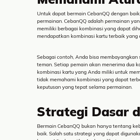
Untuk dapat bermain CebanQQ dengan baik,
permainan. CebanQQ adalah permainan ya
memiliki berbagai kombinasi yang dapat dih
mendapatkan kombinasi kartu terbaik yang
Sebagai contoh, Anda bisa membayangkan s
teman. Setiap pemain akan menerima dua ka
kombinasi kartu yang Anda miliki untuk me
tidak memahami kombinasi yang dapat terb
keputusan yang tepat selama permainan.
Strategi Dasar 
Bermain CebanQQ bukan hanya tentang keber
baik. Salah satu strategi yang dapat diguna