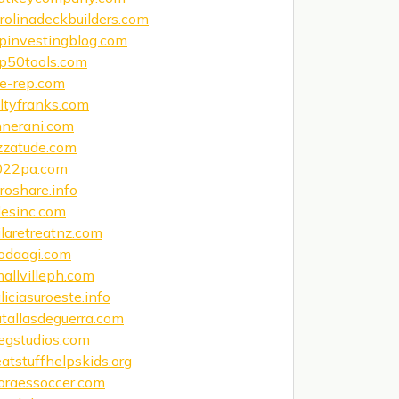
rolinadeckbuilders.com
pinvestingblog.com
p50tools.com
e-rep.com
ltyfranks.com
nerani.com
zzatude.com
022pa.com
roshare.info
lesinc.com
laretreatnz.com
odaagi.com
allvilleph.com
liciasuroeste.info
tallasdeguerra.com
egstudios.com
atstuffhelpskids.org
raessoccer.com