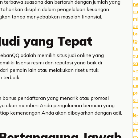
 terbawa suasana dan bertaruh dengan jumlah yang
ne
Pertahankan disiplin dalam pengelolaan keuangan
au
gkan tanpa menyebabkan masalah finansial.
mi
o
br
Judi yang Tepat
tg
fi
ebanQQ adalah memilih situs judi online yang
au
miliki lisensi resmi dan reputasi yang baik di
sa
ari pemain lain atau melakukan riset untuk
v
terbaik.
de
me
pr
 bonus pendaftaran yang menarik atau promosi
si
hanya akan memberi Anda pengalaman bermain yang
do
setiap kemenangan Anda akan dibayarkan dengan adil.
le
s
in
 Bertanggung Jawab
s