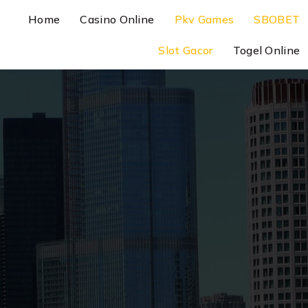
Home
Casino Online
Pkv Games
SBOBET
Slot Gacor
Togel Online
situs judi terpercaya yang didukung server PKV Games.