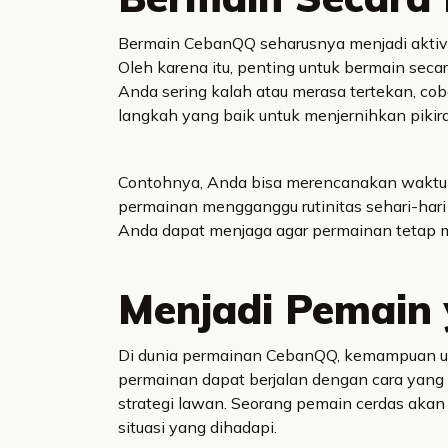
Bermain CebanQQ seharusnya menjadi aktiv
Oleh karena itu, penting untuk bermain sec
Anda sering kalah atau merasa tertekan, coba
langkah yang baik untuk menjernihkan piki
Contohnya, Anda bisa merencanakan waktu 
permainan mengganggu rutinitas sehari-har
Anda dapat menjaga agar permainan tetap 
Menjadi Pemain 
Di dunia permainan CebanQQ, kemampuan unt
permainan dapat berjalan dengan cara yang 
strategi lawan. Seorang pemain cerdas akan 
situasi yang dihadapi.