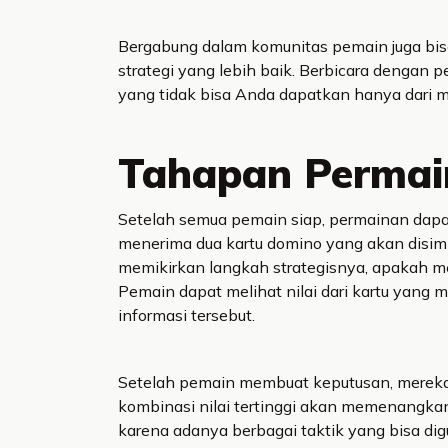
Bergabung dalam komunitas pemain juga bisa 
strategi yang lebih baik. Berbicara dengan
yang tidak bisa Anda dapatkan hanya dari 
Tahapan Perma
Setelah semua pemain siap, permainan dapa
menerima dua kartu domino yang akan disimp
memikirkan langkah strategisnya, apakah me
Pemain dapat melihat nilai dari kartu yan
informasi tersebut.
Setelah pemain membuat keputusan, merek
kombinasi nilai tertinggi akan memenangkan
karena adanya berbagai taktik yang bisa d