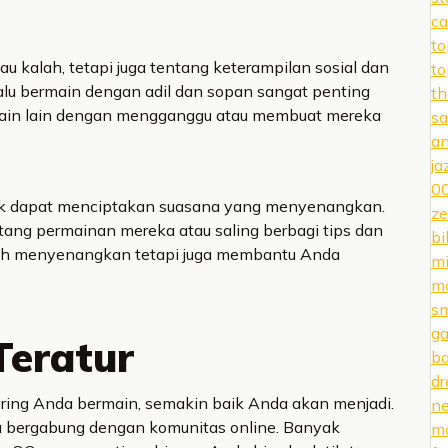
ca
to
kalah, tetapi juga tentang keterampilan sosial dan
to
u bermain dengan adil dan sopan sangat penting
th
main lain dengan mengganggu atau membuat mereka
sa
an
ja
0
aik dapat menciptakan suasana yang menyenangkan.
ze
tang permainan mereka atau saling berbagi tips dan
bi
ebih menyenangkan tetapi juga membantu Anda
mi
m
sm
ga
Teratur
ba
dr
ering Anda bermain, semakin baik Anda akan menjadi.
ne
au bergabung dengan komunitas online. Banyak
mo