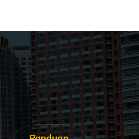
Panduan