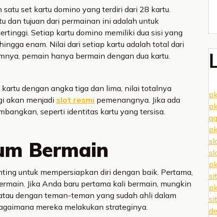
 set kartu domino yang terdiri dari 28 kartu.
 dan tujuan dari permainan ini adalah untuk
rtinggi. Setiap kartu domino memiliki dua sisi yang
gga enam. Nilai dari setiap kartu adalah total dari
umnya, pemain hanya bermain dengan dua kartu.
artu dengan angka tiga dan lima, nilai totalnya
p
ggi akan menjadi
slot resmi
pemenangnya. Jika ada
p
mbangkan, seperti identitas kartu yang tersisa.
qq
p
sl
lum Bermain
sl
p
ing untuk mempersiapkan diri dengan baik. Pertama,
si
rmain. Jika Anda baru pertama kali bermain, mungkin
p
i atau dengan teman-teman yang sudah ahli dalam
si
agaimana mereka melakukan strateginya.
de