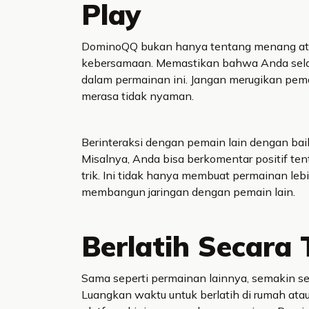
Play
DominoQQ bukan hanya tentang menang atau 
kebersamaan. Memastikan bahwa Anda selal
dalam permainan ini. Jangan merugikan pe
merasa tidak nyaman.
Berinteraksi dengan pemain lain dengan b
Misalnya, Anda bisa berkomentar positif ten
trik. Ini tidak hanya membuat permainan l
membangun jaringan dengan pemain lain.
Berlatih Secara 
Sama seperti permainan lainnya, semakin s
Luangkan waktu untuk berlatih di rumah at