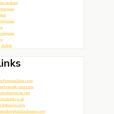
tus asikqq
ominoqq
ker
ominoqq
kv
ominoqq
kv
 poker
Links
imsfamousbbq.com
bertywalk-usa.com
straliamovie.net
zmobird.co.uk
p3djsong.com
ursdanglaistoulouse.com