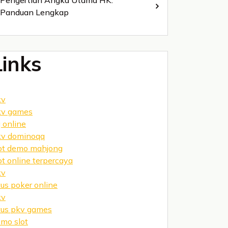
Pengertian Angka Utama HK:
Panduan Lengkap
Links
kv
kv games
 online
kv dominoqq
ot demo mahjong
ot online terpercaya
kv
tus poker online
kv
tus pkv games
mo slot