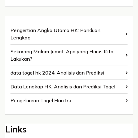
Pengertian Angka Utama HK: Panduan
Lengkap
Sekarang Malam Jumat: Apa yang Harus Kita
Lakukan?
data togel hk 2024: Analisis dan Prediksi
Data Lengkap HK: Analisis dan Prediksi Togel
Pengeluaran Togel Hari Ini
Links