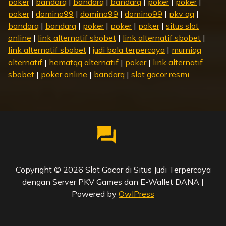
poker
|
bandarq
|
bandarq
|
bandarq
|
poker
|
poker
|
poker
|
domino99
|
domino99
|
domino99
|
pkv qq
|
bandarq
|
bandarq
|
poker
|
poker
|
poker
|
situs slot
online
|
link alternatif sbobet
|
link alternatif sbobet
|
link alternatif sbobet
|
judi bola terpercaya
|
murniqq
alternatif
|
hematqq alternatif
|
poker
|
link alternatif
sbobet
|
poker online
|
bandarq
|
slot gacor resmi
Copyright © 2026 Slot Gacor di Situs Judi Terpercaya
dengan Server PKV Games dan E-Wallet DANA |
Powered by
OwlPress