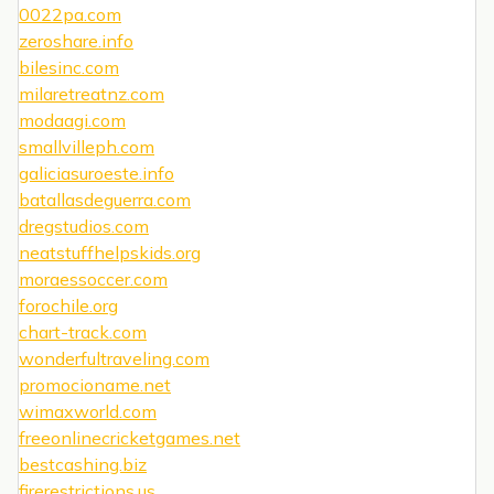
0022pa.com
zeroshare.info
bilesinc.com
milaretreatnz.com
modaagi.com
smallvilleph.com
galiciasuroeste.info
batallasdeguerra.com
dregstudios.com
neatstuffhelpskids.org
moraessoccer.com
forochile.org
chart-track.com
wonderfultraveling.com
promocioname.net
wimaxworld.com
freeonlinecricketgames.net
bestcashing.biz
firerestrictions.us