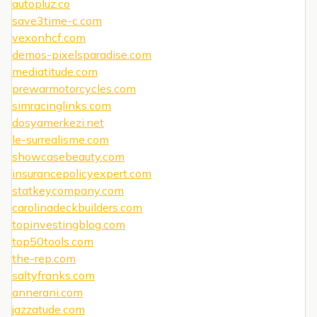
autopluz.co
save3time-c.com
vexonhcf.com
demos-pixelsparadise.com
mediatitude.com
prewarmotorcycles.com
simracinglinks.com
dosyamerkezi.net
le-surrealisme.com
showcasebeauty.com
insurancepolicyexpert.com
statkeycompany.com
carolinadeckbuilders.com
topinvestingblog.com
top50tools.com
the-rep.com
saltyfranks.com
annerani.com
jazzatude.com