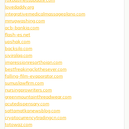
lovedaddy.org
integrativemedicalmassageplano.com
mrrugwashing.com
acb-bankia.com
flash-es.net
upshak.com
backsilo.com
siviralqq.com
impressionresorthoian.com
bestfreakingclothesever.com
falling-film-evaporator.com
sumuslawfirm.com
nursingprowriters.com
greenmountainthreadwear.com
acutedispensary.com
sattamatkanewsblog.com
cryptocurrencytradingcn.com
totowaz.com