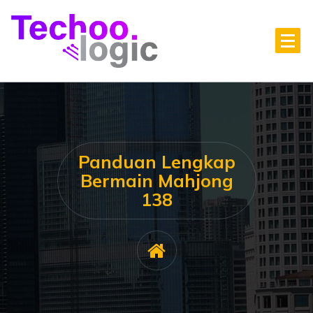
Skip
to
content
Gunakan E-Wallet DANA untuk deposit dan mainkan slot gacor di situs judi terpercaya
yang didukung server PKV Games.
Panduan Lengkap
Bermain Mahjong
138