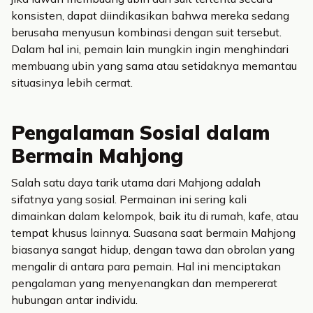
konsisten, dapat diindikasikan bahwa mereka sedang
berusaha menyusun kombinasi dengan suit tersebut.
Dalam hal ini, pemain lain mungkin ingin menghindari
membuang ubin yang sama atau setidaknya memantau
situasinya lebih cermat.
Pengalaman Sosial dalam
Bermain Mahjong
Salah satu daya tarik utama dari Mahjong adalah
sifatnya yang sosial. Permainan ini sering kali
dimainkan dalam kelompok, baik itu di rumah, kafe, atau
tempat khusus lainnya. Suasana saat bermain Mahjong
biasanya sangat hidup, dengan tawa dan obrolan yang
mengalir di antara para pemain. Hal ini menciptakan
pengalaman yang menyenangkan dan mempererat
hubungan antar individu.