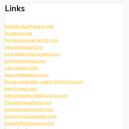
Links
helpdesksoftwares.net
lovabowl.net
homeimprovementit.com
newstribunal.com
newsdailymagazines.com
preceptionhub.com
yeezislides.com
aobongdatotem.com
home-remedies-yeast-infection.com
electroreal.com
bestofmiami-dadecounty.com
ifoodieonyoutube.com
mineshoppingcart.com
topworkoutsupplies.com
mouthshutreviews.com