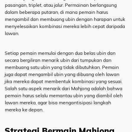
pasangan, triplet, atau jalur. Permainan berlangsung
dalam beberapa putaran, di mana pemain harus
mengambil dan membuang ubin dengan harapan untuk
menyelesaikan kombinasi mereka lebih cepat daripada
lawan.
Setiap pemain memulai dengan dua belas ubin dan
secara bergiliran menarik ubin dari tumpukan dan
membuang satu ubin yang tidak dibutuhkan. Pemain
juga dapat mengambil ubin yang dibuang oleh lawan
jika mereka dapat membentuk kombinasi yang sesuai.
Salah satu aspek menarik dari Mahjong adalah bahwa
pemain harus selalu memantau ubin yang diambil oleh
lawan mereka, agar bisa mengantisipasi langkah
mereka ke depan.
Strategi Bermain Mahjong