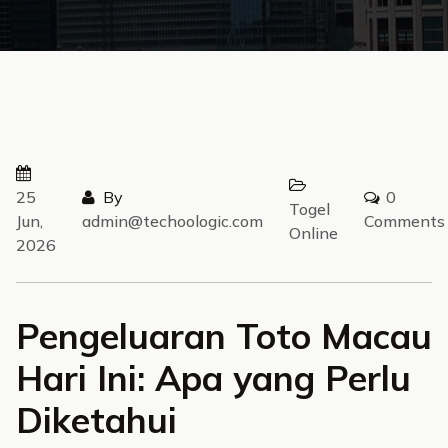
25
By
0
Togel
Jun,
admin@techoologic.com
Comments
Online
2026
Pengeluaran Toto Macau
Hari Ini: Apa yang Perlu
Diketahui