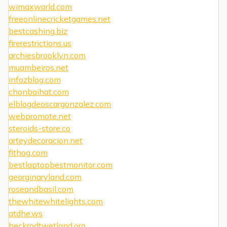
wimaxworld.com
freeonlinecricketgames.net
bestcashing.biz
firerestrictions.us
archiesbrooklyn.com
muambeiros.net
infozblog.com
chonbaihat.com
elblogdeoscargonzalez.com
webpromote.net
steroids-store.co
arteydecoracion.net
fithog.com
bestlaptopbestmonitor.com
georginaryland.com
roseandbasil.com
thewhitewhitelights.com
atdhe.ws
heckrodtwetland.org