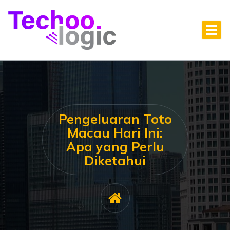
Skip
to
content
Gunakan E-Wallet DANA untuk deposit dan mainkan slot gacor di situs judi terpercaya
yang didukung server PKV Games.
Pengeluaran Toto
Macau Hari Ini:
Apa yang Perlu
Diketahui