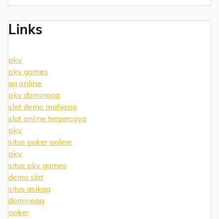
Links
pkv
pkv games
qq online
pkv dominoqq
slot demo mahjong
slot online terpercaya
pkv
situs poker online
pkv
situs pkv games
demo slot
situs asikqq
dominoqq
poker