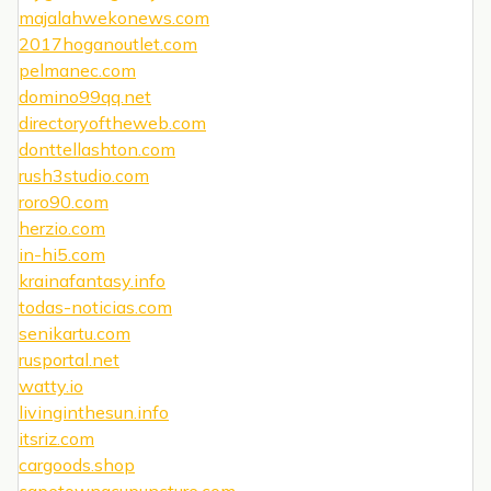
majalahwekonews.com
2017hoganoutlet.com
pelmanec.com
domino99qq.net
directoryoftheweb.com
donttellashton.com
rush3studio.com
roro90.com
herzio.com
in-hi5.com
krainafantasy.info
todas-noticias.com
senikartu.com
rusportal.net
watty.io
livinginthesun.info
itsriz.com
cargoods.shop
capetownacupuncture.com