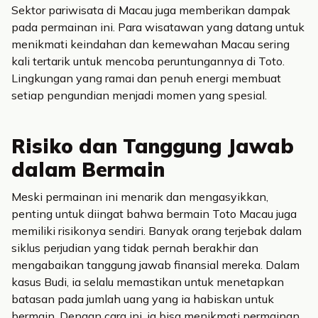
Sektor pariwisata di Macau juga memberikan dampak
pada permainan ini. Para wisatawan yang datang untuk
menikmati keindahan dan kemewahan Macau sering
kali tertarik untuk mencoba peruntungannya di Toto.
Lingkungan yang ramai dan penuh energi membuat
setiap pengundian menjadi momen yang spesial.
Risiko dan Tanggung Jawab
dalam Bermain
Meski permainan ini menarik dan mengasyikkan,
penting untuk diingat bahwa bermain Toto Macau juga
memiliki risikonya sendiri. Banyak orang terjebak dalam
siklus perjudian yang tidak pernah berakhir dan
mengabaikan tanggung jawab finansial mereka. Dalam
kasus Budi, ia selalu memastikan untuk menetapkan
batasan pada jumlah uang yang ia habiskan untuk
bermain. Dengan cara ini, ia bisa menikmati permainan