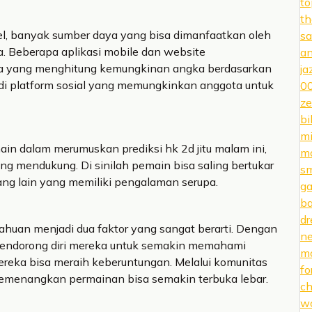
to
th
l, banyak sumber daya yang bisa dimanfaatkan oleh
sa
 Beberapa aplikasi mobile dan website
an
itma yang menghitung kemungkinan angka berdasarkan
ja
usi di platform sosial yang memungkinkan anggota untuk
0
ze
bi
mi
n dalam merumuskan prediksi hk 2d jitu malam ini,
m
ng mendukung. Di sinilah pemain bisa saling bertukar
sm
ang lain yang memiliki pengalaman serupa.
ga
ba
dr
huan menjadi dua faktor yang sangat berarti. Dengan
ne
ndorong diri mereka untuk semakin memahami
mo
eka bisa meraih keberuntungan. Melalui komunitas
fo
emenangkan permainan bisa semakin terbuka lebar.
ch
wo