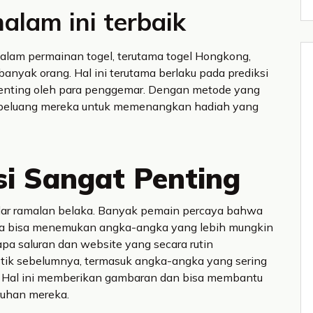
malam ini terbaik
alam permainan togel, terutama togel Hongkong,
banyak orang. Hal ini terutama berlaku pada prediksi
 penting oleh para penggemar. Dengan metode yang
 peluang mereka untuk memenangkan hadiah yang
i Sangat Penting
dar ramalan belaka. Banyak pemain percaya bahwa
eka bisa menemukan angka-angka yang lebih mungkin
apa saluran dan website yang secara rutin
stik sebelumnya, termasuk angka-angka yang sering
. Hal ini memberikan gambaran dan bisa membantu
uhan mereka.