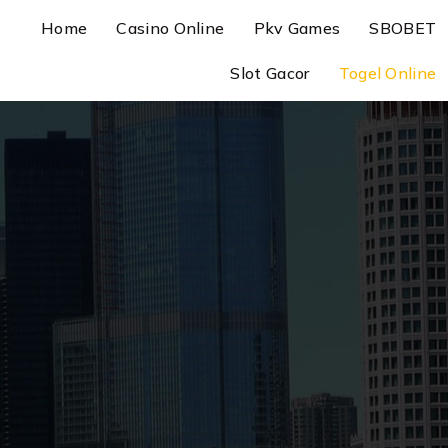
Home
Casino Online
Pkv Games
SBOBET
Slot Gacor
Togel Online
situs judi terpercaya yang didukung server PKV Games.