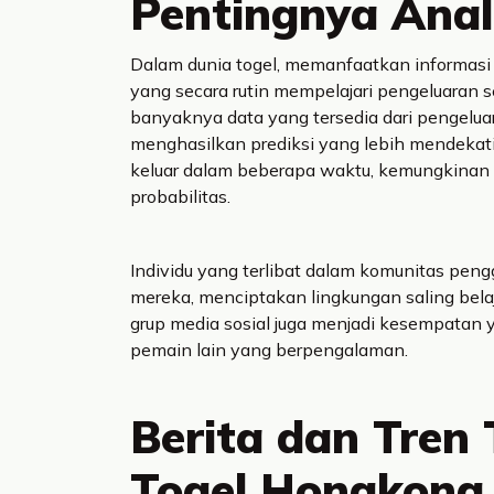
Pentingnya Anal
Dalam dunia togel, memanfaatkan informasi
yang secara rutin mempelajari pengeluaran 
banyaknya data yang tersedia dari pengelua
menghasilkan prediksi yang lebih mendekati
keluar dalam beberapa waktu, kemungkinan b
probabilitas.
Individu yang terlibat dalam komunitas pengg
mereka, menciptakan lingkungan saling belajar
grup media sosial juga menjadi kesempatan y
pemain lain yang berpengalaman.
Berita dan Tren 
Togel Hongkong