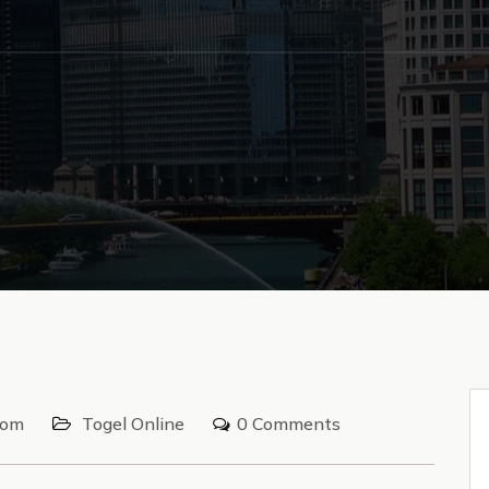
com
Togel Online
0 Comments