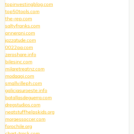
topinvestingblog.com
top50tools.com
the-rep.com
saltyfranks.com
annerani.com
jazzatude.com
0022pa.com
zeroshare.info
bilesinc.com
milaretreatnz.com
modaagi.com
smallvilleph.com
galiciasuroeste.info
batallasdeguerra.com
dregstudios.com
neatstuffhelpskids.org
moraessoccer.com
forochile.org
chart-track.com