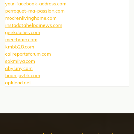
your-facebook-address.com
perroquet-ma-passion.com
modrenlivinghome.com
instadatahelpainews.com
geekdailies.com
merchrain.com
kmbb28.com
callreportsforum.com
sokmilya.com
abyluny.com
boomjavtrk.com
apklead.net