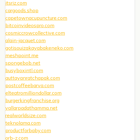
itsriz.com
cargoods.shop
capetownacupuncture.com
bitcoinvideospro.com
cosmiccrowcollective.com
alain-jacquet.com
gotisouizakayabakeneko.com
meshpoint.me
spongebob.net
busyboxintl.com
auttayanratchapak.com
postcoffeebarva.com
elteatromilliondollar.com
burgerkingfranchise.org
vallarpadathamma.net
realworldsize.com
teknolama.com
productforbaby.com
orb-z.com