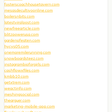
fosterscoachhousetavern.com
mesasdecultivoonline.com
boilersnbits.com
latestviralpost.com
newfreearticle.com
blitzpowerusa.com
gardenofeaten.com
hycys05.com
onemoremilerunning.com
snowboardsteez.com
instagrambioforgirls.com
cashflowxfiles.com
kmbb10.com
getxtrem.com
weactinfo.com
meshingsocial.com
thearguer.com
marketing-mobile-app.com