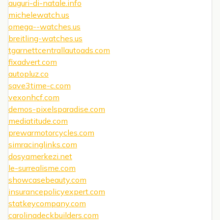
auguri-di-natale.info
michelewatch.us
omega--watches.us
breitling-watches.us
tgarnettcentrallautoads.com
fixadvert.com
autopluz.co
save3time-c.com
vexonhcf.com
demos-pixelsparadise.com
mediatitude.com
prewarmotorcycles.com
simracinglinks.com
dosyamerkezi.net
le-surrealisme.com
showcasebeauty.com
insurancepolicyexpert.com
statkeycompany.com
carolinadeckbuilders.com