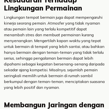
Lingkungan Permainan
Lingkungan tempat bermain juga dapat mempengaruhi
kinerja seorang pemain. Atmosfer yang tidak nyaman
atau pemain lain yang terlalu kompetitif dapat
menambah stres dan membuat permainan kurang
menyenangkan. Mengertilah kapan waktu yang tepat
untuk bermain di tempat yang lebih santai, atau bahkan
hanya bermain dengan teman-teman yang tidak terlalu
serius, sehingga pengalaman bermain dapat lebih
dipahami sebagai kegiatan bersenang-senang daripada
sekadar ajang kompetisi. Misalnya, sejumlah pemain
seringkali memilih untuk bermain di rumah sambil
berkumpul dengan teman-teman, menciptakan suasana
yang lebih positif dan nyaman.
Membangun Jaringan dengan