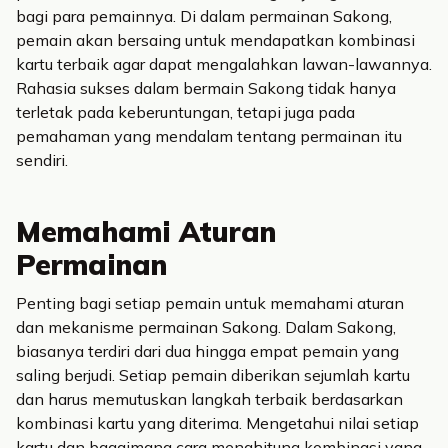
bagi para pemainnya. Di dalam permainan Sakong,
pemain akan bersaing untuk mendapatkan kombinasi
kartu terbaik agar dapat mengalahkan lawan-lawannya.
Rahasia sukses dalam bermain Sakong tidak hanya
terletak pada keberuntungan, tetapi juga pada
pemahaman yang mendalam tentang permainan itu
sendiri.
Memahami Aturan
Permainan
Penting bagi setiap pemain untuk memahami aturan
dan mekanisme permainan Sakong. Dalam Sakong,
biasanya terdiri dari dua hingga empat pemain yang
saling berjudi. Setiap pemain diberikan sejumlah kartu
dan harus memutuskan langkah terbaik berdasarkan
kombinasi kartu yang diterima. Mengetahui nilai setiap
kartu dan bagaimana cara menghitung kombinasi yang