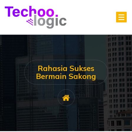
Skip
to
content
Gunakan E-Wallet DANA untuk deposit dan mainkan slot gacor di situs judi terpercaya
yang didukung server PKV Games.
Rahasia Sukses
Bermain Sakong