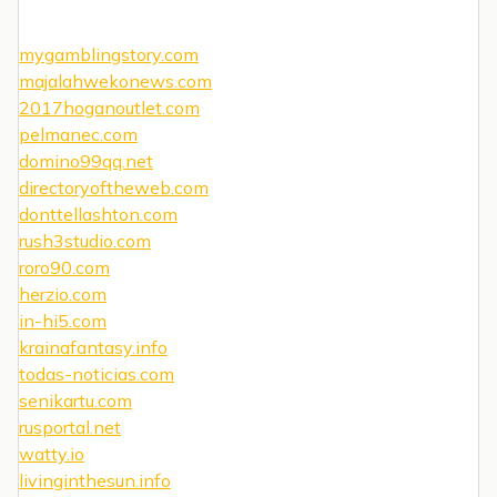
mygamblingstory.com
majalahwekonews.com
2017hoganoutlet.com
pelmanec.com
domino99qq.net
directoryoftheweb.com
donttellashton.com
rush3studio.com
roro90.com
herzio.com
in-hi5.com
krainafantasy.info
todas-noticias.com
senikartu.com
rusportal.net
watty.io
livinginthesun.info