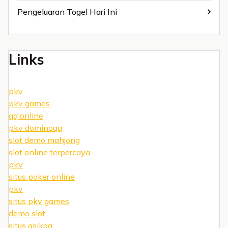
Pengeluaran Togel Hari Ini
Links
pkv
pkv games
qq online
pkv dominoqq
slot demo mahjong
slot online terpercaya
pkv
situs poker online
pkv
situs pkv games
demo slot
situs asikqq