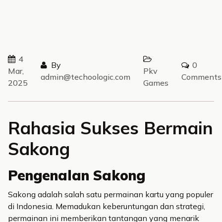
4
By
0
Mar,
Pkv
admin@techoologic.com
Comments
2025
Games
Rahasia Sukses Bermain
Sakong
Pengenalan Sakong
Sakong adalah salah satu permainan kartu yang populer
di Indonesia. Memadukan keberuntungan dan strategi,
permainan ini memberikan tantangan yang menarik