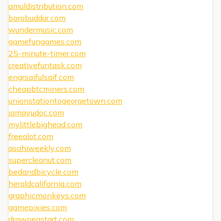
amuldistribution.com
borobuddur.com
wundermusic.com
gamefungames.com
25-minute-timer.com
creativefuntask.com
engrsaifulsaif.com
cheapbtcminers.com
unionstationtogeorgetown.com
iamayudoc.com
mylittlebighead.com
freealot.com
asahiweekly.com
supercleanut.com
bedandbicycle.com
heraldcalifornia.com
graphicmonkeys.com
gamepixies.com
drawneastart.com