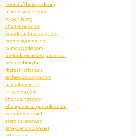
neatstuffhelpskids.org
moraessoccer.com
forochile.org
chart-track.com
wonderfultraveling.com
promocioname.net
wimaxworld.com
freeonlinecricketgames.net
bestcashing.biz
firerestrictions.us
archiesbrooklyn.com
muambeiros.net
infozblog.com
chonbaihat.com
elblogdeoscargonzalez.com
webpromote.net
steroids-store.co
arteydecoracion.net
fithog.com