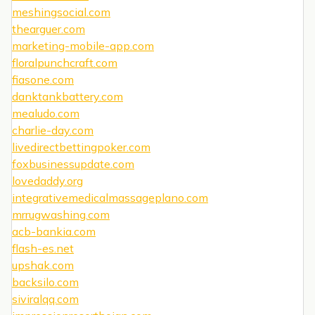
meshingsocial.com
thearguer.com
marketing-mobile-app.com
floralpunchcraft.com
fiasone.com
danktankbattery.com
mealudo.com
charlie-day.com
livedirectbettingpoker.com
foxbusinessupdate.com
lovedaddy.org
integrativemedicalmassageplano.com
mrrugwashing.com
acb-bankia.com
flash-es.net
upshak.com
backsilo.com
siviralqq.com