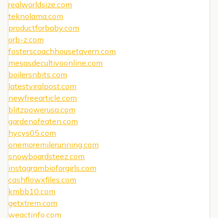
realworldsize.com
teknolama.com
productforbaby.com
orb-z.com
fosterscoachhousetavern.com
mesasdecultivoonline.com
boilersnbits.com
latestviralpost.com
newfreearticle.com
blitzpowerusa.com
gardenofeaten.com
hycys05.com
onemoremilerunning.com
snowboardsteez.com
instagrambioforgirls.com
cashflowxfiles.com
kmbb10.com
getxtrem.com
weactinfo.com