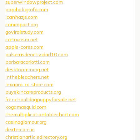
superwindowproject.com
papibakigrafo.com
icanhazjs.com
canimpact.org
goviralstudy.com
cartourism.net
apple-cores.com
pulserasdeactividad10.com
barbaracarlotti.com
desktopmining.net
inthebleachers.net
lexapro-rx-store.com
buyskincareproducts.org
frenchbulldogpuppyforsale.net
kogamasquid.com
themultiplicationtablechart.com
casinoglamour.org
dextercoin.io
christianarticledirectory.org