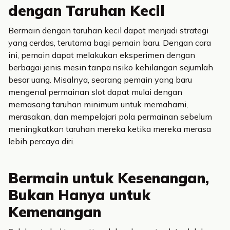
dengan Taruhan Kecil
Bermain dengan taruhan kecil dapat menjadi strategi
yang cerdas, terutama bagi pemain baru. Dengan cara
ini, pemain dapat melakukan eksperimen dengan
berbagai jenis mesin tanpa risiko kehilangan sejumlah
besar uang. Misalnya, seorang pemain yang baru
mengenal permainan slot dapat mulai dengan
memasang taruhan minimum untuk memahami,
merasakan, dan mempelajari pola permainan sebelum
meningkatkan taruhan mereka ketika mereka merasa
lebih percaya diri.
Bermain untuk Kesenangan,
Bukan Hanya untuk
Kemenangan