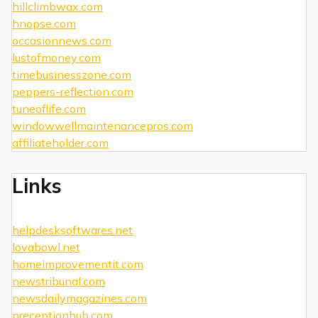
hillclimbwax.com
hnopse.com
occasionnews.com
lustofmoney.com
timebusinesszone.com
peppers-reflection.com
tuneoflife.com
windowwellmaintenancepros.com
affiliateholder.com
Links
helpdesksoftwares.net
lovabowl.net
homeimprovementit.com
newstribunal.com
newsdailymagazines.com
preceptionhub.com