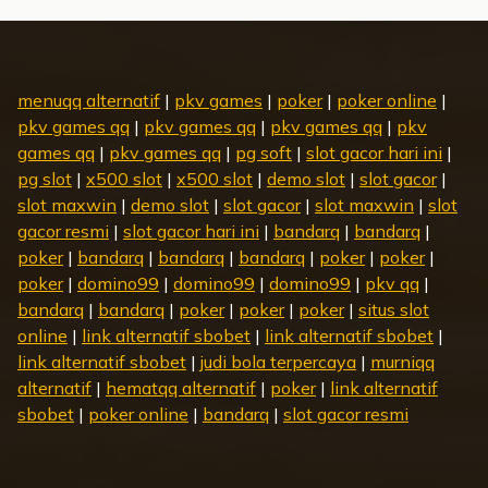
menuqq alternatif
|
pkv games
|
poker
|
poker online
|
pkv games qq
|
pkv games qq
|
pkv games qq
|
pkv
games qq
|
pkv games qq
|
pg soft
|
slot gacor hari ini
|
pg slot
|
x500 slot
|
x500 slot
|
demo slot
|
slot gacor
|
slot maxwin
|
demo slot
|
slot gacor
|
slot maxwin
|
slot
gacor resmi
|
slot gacor hari ini
|
bandarq
|
bandarq
|
poker
|
bandarq
|
bandarq
|
bandarq
|
poker
|
poker
|
poker
|
domino99
|
domino99
|
domino99
|
pkv qq
|
bandarq
|
bandarq
|
poker
|
poker
|
poker
|
situs slot
online
|
link alternatif sbobet
|
link alternatif sbobet
|
link alternatif sbobet
|
judi bola terpercaya
|
murniqq
alternatif
|
hematqq alternatif
|
poker
|
link alternatif
sbobet
|
poker online
|
bandarq
|
slot gacor resmi