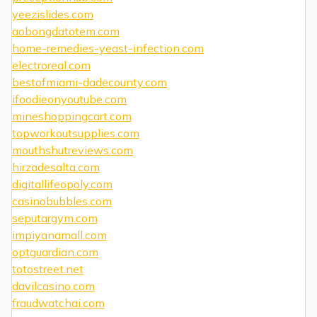
yeezislides.com
aobongdatotem.com
home-remedies-yeast-infection.com
electroreal.com
bestofmiami-dadecounty.com
ifoodieonyoutube.com
mineshoppingcart.com
topworkoutsupplies.com
mouthshutreviews.com
hirzadesalta.com
digitallifeopoly.com
casinobubbles.com
seputargym.com
impiyanamall.com
optguardian.com
totostreet.net
davilcasino.com
fraudwatchai.com