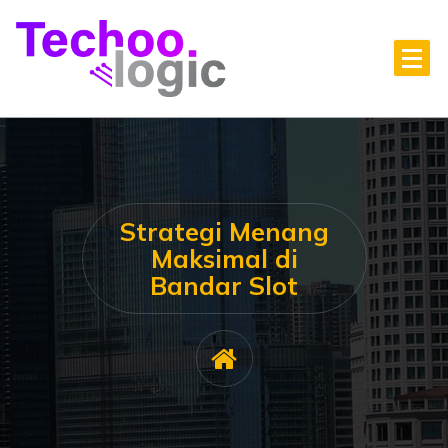
Skip
to
content
Gunakan E-Wallet DANA untuk deposit dan mainkan slot gacor di situs judi terpercaya
yang didukung server PKV Games.
Strategi Menang
Maksimal di
Bandar Slot