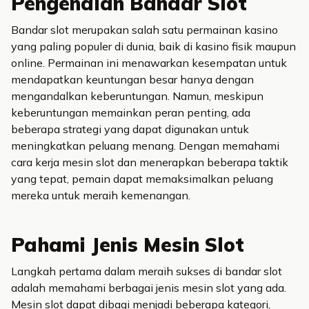
Pengenalan Bandar Slot
Bandar slot merupakan salah satu permainan kasino
yang paling populer di dunia, baik di kasino fisik maupun
online. Permainan ini menawarkan kesempatan untuk
mendapatkan keuntungan besar hanya dengan
mengandalkan keberuntungan. Namun, meskipun
keberuntungan memainkan peran penting, ada
beberapa strategi yang dapat digunakan untuk
meningkatkan peluang menang. Dengan memahami
cara kerja mesin slot dan menerapkan beberapa taktik
yang tepat, pemain dapat memaksimalkan peluang
mereka untuk meraih kemenangan.
Pahami Jenis Mesin Slot
Langkah pertama dalam meraih sukses di bandar slot
adalah memahami berbagai jenis mesin slot yang ada.
Mesin slot dapat dibagi menjadi beberapa kategori,