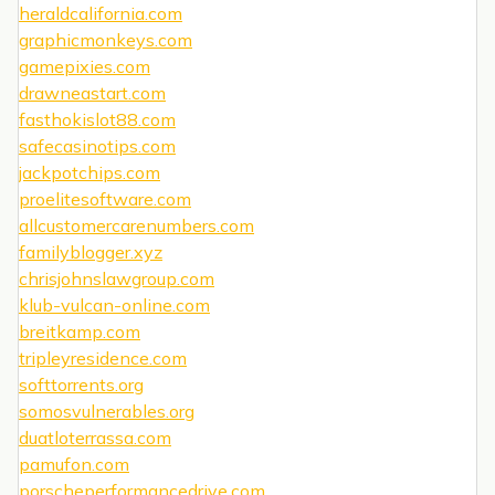
heraldcalifornia.com
graphicmonkeys.com
gamepixies.com
drawneastart.com
fasthokislot88.com
safecasinotips.com
jackpotchips.com
proelitesoftware.com
allcustomercarenumbers.com
familyblogger.xyz
chrisjohnslawgroup.com
klub-vulcan-online.com
breitkamp.com
tripleyresidence.com
softtorrents.org
somosvulnerables.org
duatloterrassa.com
pamufon.com
porscheperformancedrive.com