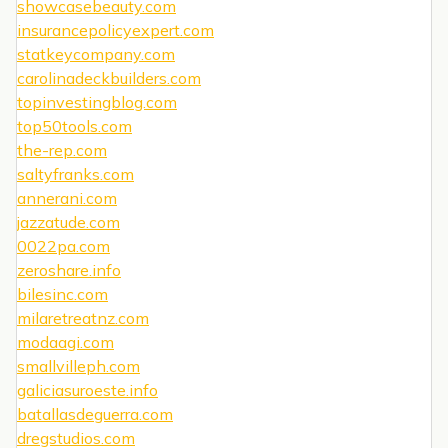
showcasebeauty.com
insurancepolicyexpert.com
statkeycompany.com
carolinadeckbuilders.com
topinvestingblog.com
top50tools.com
the-rep.com
saltyfranks.com
annerani.com
jazzatude.com
0022pa.com
zeroshare.info
bilesinc.com
milaretreatnz.com
modaagi.com
smallvilleph.com
galiciasuroeste.info
batallasdeguerra.com
dregstudios.com