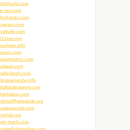
p50tools.com
e-rep.com
ltyfranks.com
nerani.com
zzatude.com
022pa.com
roshare.info
lesinc.com
laretreatnz.com
odaagi.com
allvilleph.com
liciasuroeste.info
tallasdeguerra.com
egstudios.com
atstuffhelpskids.org
raessoccer.com
rochile.org
art-track.com
nderfultraveling.com