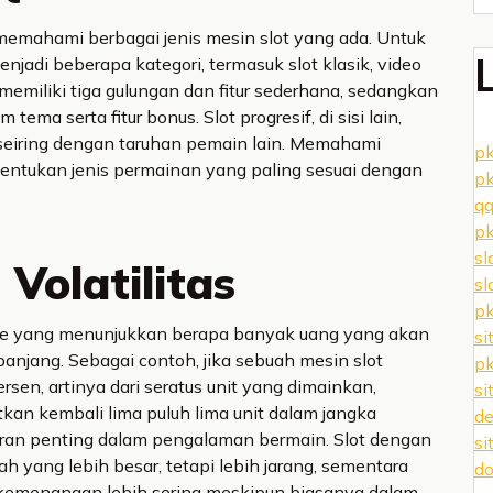
memahami berbagai jenis mesin slot yang ada. Untuk
njadi beberapa kategori, termasuk slot klasik, video
ali memiliki tiga gulungan dan fitur sederhana, sedangkan
ema serta fitur bonus. Slot progresif, di sisi lain,
eiring dengan taruhan pemain lain. Memahami
p
ntukan jenis permainan yang paling sesuai dengan
p
qq
p
sl
 Volatilitas
sl
p
tase yang menunjukkan berapa banyak uang yang akan
si
njang. Sebagai contoh, jika sebuah mesin slot
p
sen, artinya dari seratus unit yang dimainkan,
si
n kembali lima puluh lima unit dalam jangka
de
 peran penting dalam pengalaman bermain. Slot dengan
si
h yang lebih besar, tetapi lebih jarang, sementara
d
 kemenangan lebih sering meskipun biasanya dalam