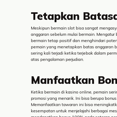
Tetapkan Batasa
Meskipun bermain slot bisa sangat mengas
anggaran sebelum mulai bermain. Mengatu
bermain tetap positif dan menghindari poten
pemain yang menetapkan batas anggaran bu
sering kali terjadi ketika terjebak dalam per
atas pengalaman perjudian.
Manfaatkan Bon
Ketika bermain di kasino online, pemain se
promosi yang menarik. Ini bisa berupa bonus
Memanfaatkan tawaran ini bisa meningkatk
kesempatan untuk menjelajahi berbagai mesi