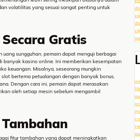
po
dan volatilitas yang sesuai sangat penting untuk
d
p
d
p
Secara Gratis
qq
 uang sungguhan, pemain dapat menguji berbagai
 di banyak kasino online. Ini memberikan kesempatan
risiko keuangan. Misalnya, seseorang mungkin
slot bertema petualangan dengan banyak bonus,
j
hana. Dengan cara ini, pemain dapat merasakan
li
rikan oleh setiap mesin sebelum mengambil
au
gi
m
r Tambahan
co
ne
au
agai fitur tambahan yang dapat meningkatkan