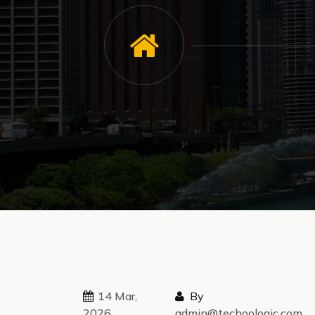
14 Mar,
By
2026
admin@techoologic.com