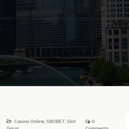
Casino Online
,
SBOBET
,
Slot
0
Gacor
Comments