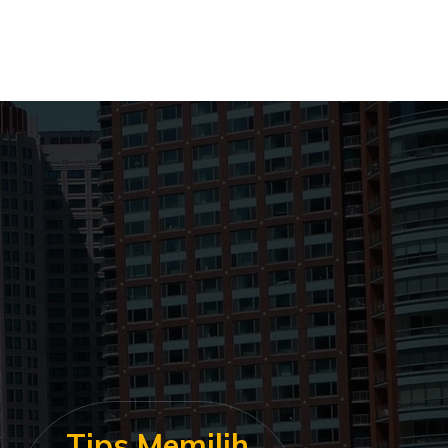
Tips Memilih