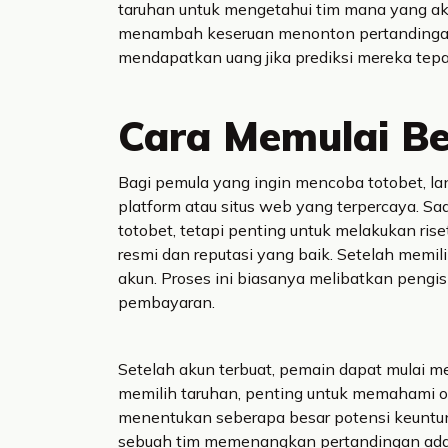
taruhan untuk mengetahui tim mana yang akan
menambah keseruan menonton pertandingan
mendapatkan uang jika prediksi mereka tepa
Cara Memulai Be
Bagi pemula yang ingin mencoba totobet, la
platform atau situs web yang terpercaya. Sa
totobet, tetapi penting untuk melakukan riset
resmi dan reputasi yang baik. Setelah memi
akun. Proses ini biasanya melibatkan pengis
pembayaran.
Setelah akun terbuat, pemain dapat mulai m
memilih taruhan, penting untuk memahami o
menentukan seberapa besar potensi keuntung
sebuah tim memenangkan pertandingan adalah 