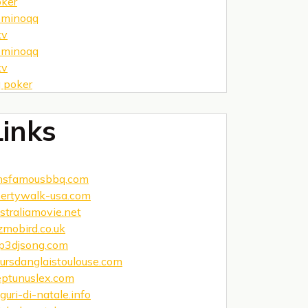
ker
ominoqq
kv
ominoqq
kv
 poker
Links
imsfamousbbq.com
bertywalk-usa.com
straliamovie.net
zmobird.co.uk
p3djsong.com
ursdanglaistoulouse.com
ptunuslex.com
guri-di-natale.info