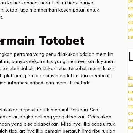
po
 keluar sebagai juara. Hal ini tidak hanya
d
, tetapi juga memberikan kesempatan untuk
p
t.
d
p
rmain Totobet
qq
ngkah pertama yang perlu dilakukan adalah memilih
at ini, banyak sekali situs yang menawarkan layanan
 terlebih dahulu. Pastikan situs tersebut memiliki izin
lih platform, pemain harus mendaftar dan membuat
j
ian informasi pribadi dan memilih metode
li
au
gi
m
elakukan deposit untuk menaruh taruhan. Saat
co
dds atau angka peluang yang diberikan. Odds akan
ne
an yang bisa didapatkan. Misalnya, jika odds untuk
au
tiga, artinya jika pemain bertaruh lima ribu rupiah