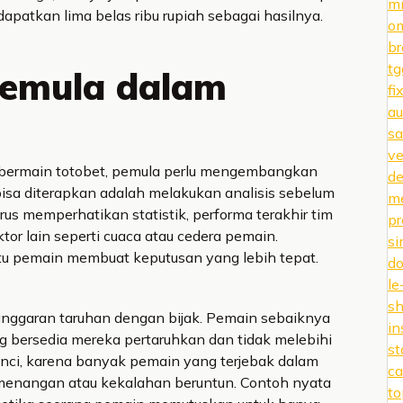
mi
patkan lima belas ribu rupiah sebagai hasilnya.
o
br
tg
Pemula dalam
fi
au
sa
v
bermain totobet, pemula perlu mengembangkan
de
 bisa diterapkan adalah melakukan analisis sebelum
me
us memperhatikan statistik, performa terakhir tim
pr
aktor lain seperti cuaca atau cedera pemain.
si
u pemain membuat keputusan yang lebih tepat.
do
le
s
 anggaran taruhan dengan bijak. Pemain sebaiknya
in
bersedia mereka pertaruhkan dan tidak melebihi
s
unci, karena banyak pemain yang terjebak dalam
ca
menangan atau kekalahan beruntun. Contoh nyata
to