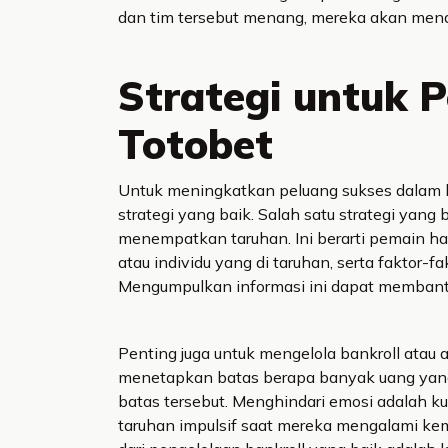
dan tim tersebut menang, mereka akan menda
Strategi untuk 
Totobet
Untuk meningkatkan peluang sukses dalam 
strategi yang baik. Salah satu strategi yang
menempatkan taruhan. Ini berarti pemain har
atau individu yang di taruhan, serta faktor-f
Mengumpulkan informasi ini dapat membant
Penting juga untuk mengelola bankroll atau
menetapkan batas berapa banyak uang yang 
batas tersebut. Menghindari emosi adalah k
taruhan impulsif saat mereka mengalami ke