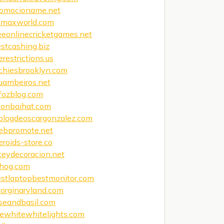
romocioname.net
imaxworld.com
eeonlinecricketgames.net
stcashing.biz
rerestrictions.us
chiesbrooklyn.com
ambeiros.net
fozblog.com
onbaihat.com
blogdeoscargonzalez.com
ebpromote.net
eroids-store.co
teydecoracion.net
thog.com
stlaptopbestmonitor.com
orginaryland.com
seandbasil.com
ewhitewhitelights.com