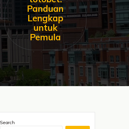
Panduan
Lengkap
untuk
Pemula
Search