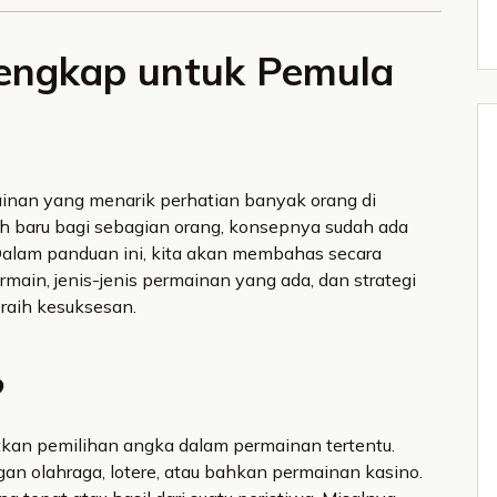
Lengkap untuk Pemula
inan yang menarik perhatian banyak orang di
ih baru bagi sebagian orang, konsepnya sudah ada
Dalam panduan ini, kita akan membahas secara
main, jenis-jenis permainan yang ada, dan strategi
raih kesuksesan.
?
tkan pemilihan angka dalam permainan tertentu.
an olahraga, lotere, atau bahkan permainan kasino.