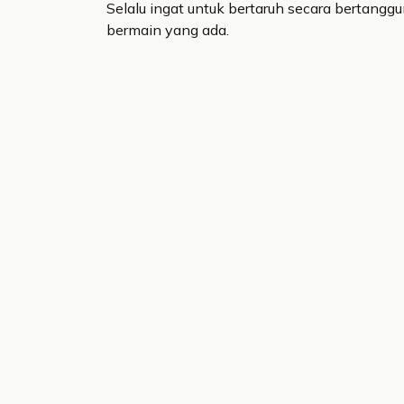
Selalu ingat untuk bertaruh secara bertan
bermain yang ada.