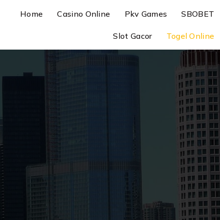
Home
Casino Online
Pkv Games
SBOBET
Slot Gacor
Togel Online
situs judi terpercaya yang didukung server PKV Games.