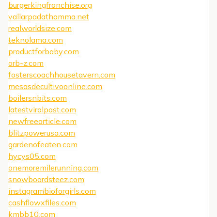
burgerkingfranchise.org
vallarpadathamma.net
realworldsize.com
teknolama.com
productforbaby.com
orb-z.com
fosterscoachhousetavern.com
mesasdecultivoonline.com
boilersnbits.com
latestviralpost.com
newfreearticle.com
blitzpowerusa.com
gardenofeaten.com
hycys05.com
onemoremilerunning.com
snowboardsteez.com
instagrambioforgirls.com
cashflowxfiles.com
kmbb10.com