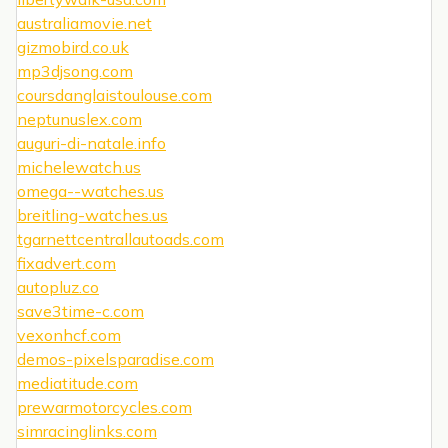
australiamovie.net
gizmobird.co.uk
mp3djsong.com
coursdanglaistoulouse.com
neptunuslex.com
auguri-di-natale.info
michelewatch.us
omega--watches.us
breitling-watches.us
tgarnettcentrallautoads.com
fixadvert.com
autopluz.co
save3time-c.com
vexonhcf.com
demos-pixelsparadise.com
mediatitude.com
prewarmotorcycles.com
simracinglinks.com