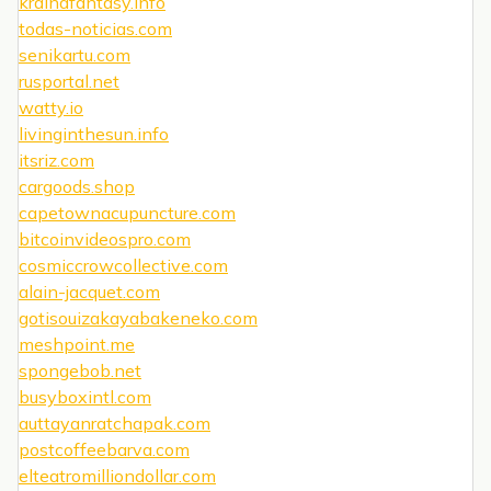
krainafantasy.info
todas-noticias.com
senikartu.com
rusportal.net
watty.io
livinginthesun.info
itsriz.com
cargoods.shop
capetownacupuncture.com
bitcoinvideospro.com
cosmiccrowcollective.com
alain-jacquet.com
gotisouizakayabakeneko.com
meshpoint.me
spongebob.net
busyboxintl.com
auttayanratchapak.com
postcoffeebarva.com
elteatromilliondollar.com