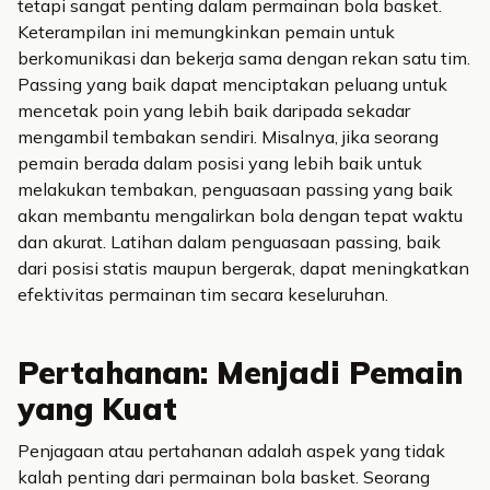
tetapi sangat penting dalam permainan bola basket.
Keterampilan ini memungkinkan pemain untuk
berkomunikasi dan bekerja sama dengan rekan satu tim.
Passing yang baik dapat menciptakan peluang untuk
mencetak poin yang lebih baik daripada sekadar
mengambil tembakan sendiri. Misalnya, jika seorang
pemain berada dalam posisi yang lebih baik untuk
melakukan tembakan, penguasaan passing yang baik
akan membantu mengalirkan bola dengan tepat waktu
dan akurat. Latihan dalam penguasaan passing, baik
dari posisi statis maupun bergerak, dapat meningkatkan
efektivitas permainan tim secara keseluruhan.
Pertahanan: Menjadi Pemain
yang Kuat
Penjagaan atau pertahanan adalah aspek yang tidak
kalah penting dari permainan bola basket. Seorang