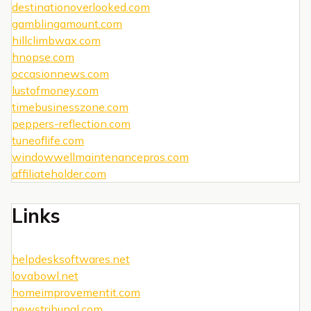
destinationoverlooked.com
gamblingamount.com
hillclimbwax.com
hnopse.com
occasionnews.com
lustofmoney.com
timebusinesszone.com
peppers-reflection.com
tuneoflife.com
windowwellmaintenancepros.com
affiliateholder.com
Links
helpdesksoftwares.net
lovabowl.net
homeimprovementit.com
newstribunal.com