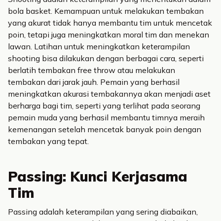
bola basket. Kemampuan untuk melakukan tembakan
yang akurat tidak hanya membantu tim untuk mencetak
poin, tetapi juga meningkatkan moral tim dan menekan
lawan. Latihan untuk meningkatkan keterampilan
shooting bisa dilakukan dengan berbagai cara, seperti
berlatih tembakan free throw atau melakukan
tembakan dari jarak jauh. Pemain yang berhasil
meningkatkan akurasi tembakannya akan menjadi aset
berharga bagi tim, seperti yang terlihat pada seorang
pemain muda yang berhasil membantu timnya meraih
kemenangan setelah mencetak banyak poin dengan
tembakan yang tepat.
Passing: Kunci Kerjasama
Tim
Passing adalah keterampilan yang sering diabaikan,