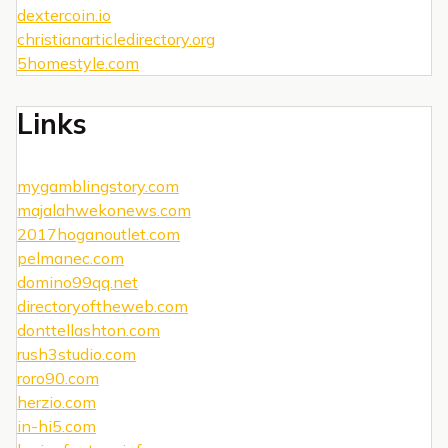
dextercoin.io
christianarticledirectory.org
5homestyle.com
Links
mygamblingstory.com
majalahwekonews.com
2017hoganoutlet.com
pelmanec.com
domino99qq.net
directoryoftheweb.com
donttellashton.com
rush3studio.com
roro90.com
herzio.com
in-hi5.com