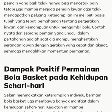
pemain yang baik tidak hanya bisa mencetak poin,
tetapi juga mampu menjaga pemain lawan agar tidak
mendapatkan peluang. Keterampilan ini meliputi posisi
tubuh yang tepat, pemahaman tentang pergerakan
lawan, dan kemampuan untuk mengambil bola. Contoh
nyata dari seorang pemain yang unggul dalam
pertahanan adalah saat dia mampu menghentikan
serangan lawan dengan gerakan yang cepat dan akurat,
sehingga mengalihkan momentum permainan.
Dampak Positif Permainan
Bola Basket pada Kehidupan
Sehari-hari
Selain meningkatkan keterampilan individu, bermain
bola basket juga membawa banyak manfaat dalam
kehidupan sehari-hari. Kegiatan ini mampu