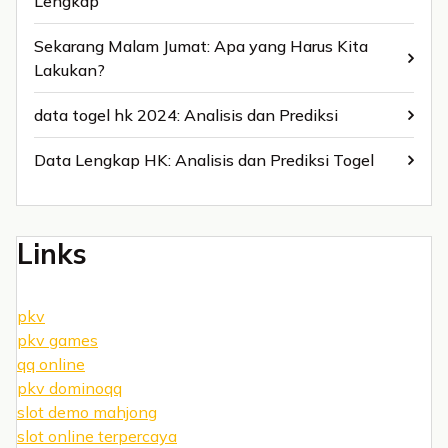
Lengkap
Sekarang Malam Jumat: Apa yang Harus Kita
Lakukan?
data togel hk 2024: Analisis dan Prediksi
Data Lengkap HK: Analisis dan Prediksi Togel
Links
pkv
pkv games
qq online
pkv dominoqq
slot demo mahjong
slot online terpercaya