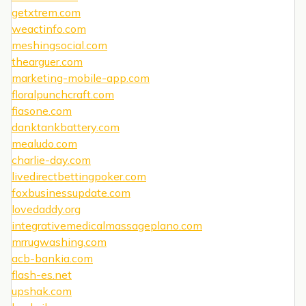
getxtrem.com
weactinfo.com
meshingsocial.com
thearguer.com
marketing-mobile-app.com
floralpunchcraft.com
fiasone.com
danktankbattery.com
mealudo.com
charlie-day.com
livedirectbettingpoker.com
foxbusinessupdate.com
lovedaddy.org
integrativemedicalmassageplano.com
mrrugwashing.com
acb-bankia.com
flash-es.net
upshak.com