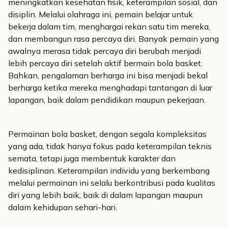
meningkatkan kesehatan fisik, keterampilan sosial, dan
disiplin. Melalui olahraga ini, pemain belajar untuk
bekerja dalam tim, menghargai rekan satu tim mereka,
dan membangun rasa percaya diri. Banyak pemain yang
awalnya merasa tidak percaya diri berubah menjadi
lebih percaya diri setelah aktif bermain bola basket.
Bahkan, pengalaman berharga ini bisa menjadi bekal
berharga ketika mereka menghadapi tantangan di luar
lapangan, baik dalam pendidikan maupun pekerjaan.
Permainan bola basket, dengan segala kompleksitas
yang ada, tidak hanya fokus pada keterampilan teknis
semata, tetapi juga membentuk karakter dan
kedisiplinan. Keterampilan individu yang berkembang
melalui permainan ini selalu berkontribusi pada kualitas
diri yang lebih baik, baik di dalam lapangan maupun
dalam kehidupan sehari-hari.