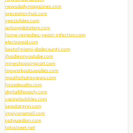
newsdailymagazines.com
preceptionhub.com
yeezislides.com
aobongdatotem.com
home-remedies-yeast-infection.com
electroreal.com
bestofmiami-dadecounty.com
ifoodieonyoutube.com
mineshoppingcart.com
topworkoutsupplies.com
mouthshutreviews.com
hirzadesalta.com
digitallifeopoly.com
casinobubbles.com
seputargym.com
impiyanamall.com
optguardian.com
totostreet.net