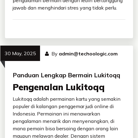
pengalaman bermain dengan lebih bertanggung
jawab dan menghindari stres yang tidak perlu.
30 May, 2025
By
admin@techoologic.com
Panduan Lengkap Bermain Lukitoqq
Pengenalan Lukitoqq
Lukitoqq adalah permainan kartu yang semakin
populer di kalangan penggemar judi online di
Indonesia. Permainan ini menawarkan
pengalaman menarik dan menyenangkan, di
mana pemain bisa bersaing dengan orang lain
maupun melawan dealer. Dengan sistem