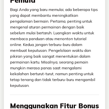
Pemula
Bagi Anda yang baru memulai, ada beberapa tips
yang dapat membantu meningkatkan
pengalaman bermain. Pertama, penting untuk
mengenal aturan permainan dengan baik
sebelum mulai bertaruh. Luangkan waktu untuk
membaca panduan atau menonton tutorial
online. Kedua, jangan terburu-buru dalam
membuat keputusan. Pengelolaan waktu dan
pikiran yang baik sangat menentukan dalam
permainan kartu. Misalnya, seorang pemain
mungkin merasa panas saat mengalami
kekalahan berturut-turut, namun penting untuk
tetap tenang dan tidak terburu-buru mengambil
keputusan.
Menggunakan Fitur Bonus