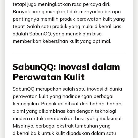
tetapi juga meningkatkan rasa percaya diri.
Banyak orang mungkin tidak menyadari betapa
pentingnya memilih produk perawatan kulit yang
tepat. Salah satu produk yang mulai dikenal luas
adalah SabunQQ, yang mengklaim bisa
memberikan kebersihan kulit yang optimal.
SabunQQ: Inovasi dalam
Perawatan Kulit
SabunQQ merupakan salah satu inovasi di dunia
perawatan kulit yang hadir dengan berbagai
keunggulan. Produk ini dibuat dari bahan-bahan
alami yang dikombinasikan dengan teknologi
modern untuk memberikan hasil yang maksimal.
Misalnya, berbagai ekstrak tumbuhan yang
dikenal baik untuk kulit dipadukan dalam satu