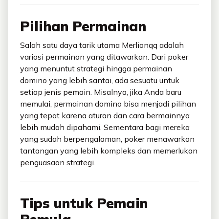
Pilihan Permainan
Salah satu daya tarik utama Merlionqq adalah
variasi permainan yang ditawarkan. Dari poker
yang menuntut strategi hingga permainan
domino yang lebih santai, ada sesuatu untuk
setiap jenis pemain. Misalnya, jika Anda baru
memulai, permainan domino bisa menjadi pilihan
yang tepat karena aturan dan cara bermainnya
lebih mudah dipahami. Sementara bagi mereka
yang sudah berpengalaman, poker menawarkan
tantangan yang lebih kompleks dan memerlukan
penguasaan strategi.
Tips untuk Pemain