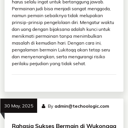
harus selalu ingat untuk bertanggung jawab.
Permainan judi bisa menjadi sangat menggoda,
namun pemain sebaiknya tidak melupakan
prinsip-prinsip pengelolaan diri. Mengatur waktu
dan uang dengan bijaksana adalah kunci untuk
menikmati permainan tanpa menimbulkan
masalah di kemudian hari. Dengan cara ini,
pengalaman bermain Lukitoqq akan tetap seru
dan menyenangkan, serta mengurangi risiko
perilaku perjudian yang tidak sehat.
30 May, 2025
By
admin@techoologic.com
Rahasia Sukses Bermain di Wukongqq