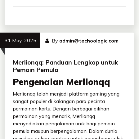
31 May, 2025
By
admin@techoologic.com
Merlionqq: Panduan Lengkap untuk
Pemain Pemula
Pengenalan Merlionqq
Merlionqq telah menjadi platform gaming yang
sangat populer di kalangan para pecinta
permainan kartu. Dengan berbagai pilihan
permainan yang menarik, Merlionqq
menyediakan pengalaman unik bagi pemain
pemula maupun berpengalaman. Dalam dunia
perjudian online, penting untuk memahami seluk-