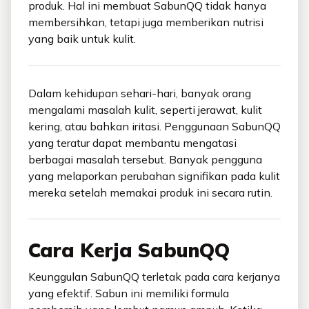
produk. Hal ini membuat SabunQQ tidak hanya
membersihkan, tetapi juga memberikan nutrisi
yang baik untuk kulit.
Dalam kehidupan sehari-hari, banyak orang
mengalami masalah kulit, seperti jerawat, kulit
kering, atau bahkan iritasi. Penggunaan SabunQQ
yang teratur dapat membantu mengatasi
berbagai masalah tersebut. Banyak pengguna
yang melaporkan perubahan signifikan pada kulit
mereka setelah memakai produk ini secara rutin.
Cara Kerja SabunQQ
Keunggulan SabunQQ terletak pada cara kerjanya
yang efektif. Sabun ini memiliki formula