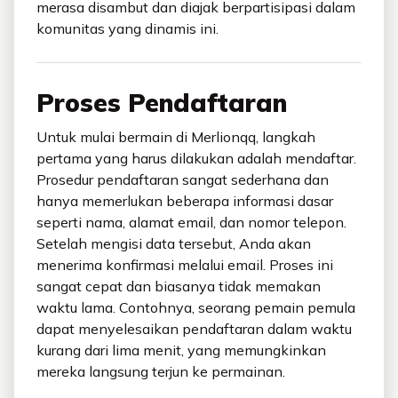
merasa disambut dan diajak berpartisipasi dalam
komunitas yang dinamis ini.
Proses Pendaftaran
Untuk mulai bermain di Merlionqq, langkah
pertama yang harus dilakukan adalah mendaftar.
Prosedur pendaftaran sangat sederhana dan
hanya memerlukan beberapa informasi dasar
seperti nama, alamat email, dan nomor telepon.
Setelah mengisi data tersebut, Anda akan
menerima konfirmasi melalui email. Proses ini
sangat cepat dan biasanya tidak memakan
waktu lama. Contohnya, seorang pemain pemula
dapat menyelesaikan pendaftaran dalam waktu
kurang dari lima menit, yang memungkinkan
mereka langsung terjun ke permainan.