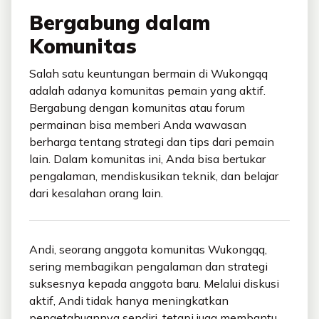
Bergabung dalam
Komunitas
Salah satu keuntungan bermain di Wukongqq
adalah adanya komunitas pemain yang aktif.
Bergabung dengan komunitas atau forum
permainan bisa memberi Anda wawasan
berharga tentang strategi dan tips dari pemain
lain. Dalam komunitas ini, Anda bisa bertukar
pengalaman, mendiskusikan teknik, dan belajar
dari kesalahan orang lain.
Andi, seorang anggota komunitas Wukongqq,
sering membagikan pengalaman dan strategi
suksesnya kepada anggota baru. Melalui diskusi
aktif, Andi tidak hanya meningkatkan
pengetahuannya sendiri, tetapi juga membantu