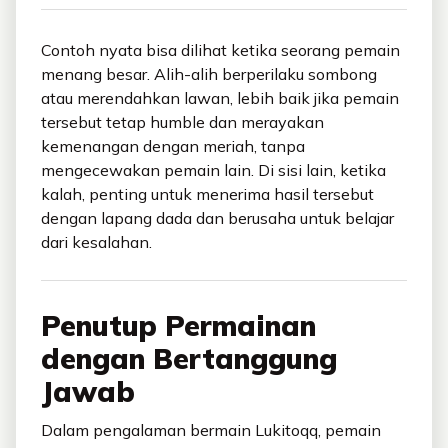
Contoh nyata bisa dilihat ketika seorang pemain
menang besar. Alih-alih berperilaku sombong
atau merendahkan lawan, lebih baik jika pemain
tersebut tetap humble dan merayakan
kemenangan dengan meriah, tanpa
mengecewakan pemain lain. Di sisi lain, ketika
kalah, penting untuk menerima hasil tersebut
dengan lapang dada dan berusaha untuk belajar
dari kesalahan.
Penutup Permainan
dengan Bertanggung
Jawab
Dalam pengalaman bermain Lukitoqq, pemain