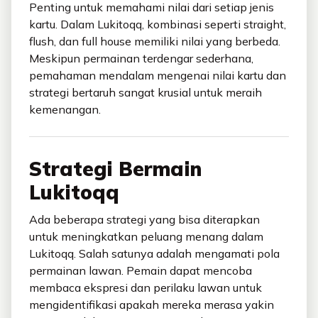
Penting untuk memahami nilai dari setiap jenis
kartu. Dalam Lukitoqq, kombinasi seperti straight,
flush, dan full house memiliki nilai yang berbeda.
Meskipun permainan terdengar sederhana,
pemahaman mendalam mengenai nilai kartu dan
strategi bertaruh sangat krusial untuk meraih
kemenangan.
Strategi Bermain
Lukitoqq
Ada beberapa strategi yang bisa diterapkan
untuk meningkatkan peluang menang dalam
Lukitoqq. Salah satunya adalah mengamati pola
permainan lawan. Pemain dapat mencoba
membaca ekspresi dan perilaku lawan untuk
mengidentifikasi apakah mereka merasa yakin