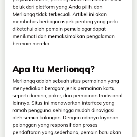
beluk dari platform yang Anda pilih, dan
Merlionqq tidak terkecuali. Artikel ini akan
membahas berbagai aspek penting yang perlu
diketahui oleh pemain pemula agar dapat
menikmati dan memaksimalkan pengalaman
bermain mereka.
Apa Itu Merlionqq?
Merlionqq adalah sebuah situs permainan yang
menyediakan beragam jenis permainan kartu,
seperti domino, poker, dan permainan tradisional
lainnya. Situs ini menawarkan interface yang
ramah pengguna, sehingga mudah dinavigasi
oleh semua kalangan. Dengan adanya layanan
pelanggan yang responsif dan proses
pendaftaran yang sederhana, pemain baru akan