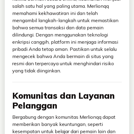
salah satu hal yang paling utama. Merlionqq
memahami kekhawatiran ini dan telah
mengambil langkah-langkah untuk memastikan
bahwa semua transaksi dan data pemain
dilindungi. Dengan menggunakan teknologi
enkripsi canggih, platform ini menjaga informasi
pribadi Anda tetap aman. Pastikan untuk selalu
mengecek bahwa Anda bermain di situs yang
resmi dan terpercaya untuk menghindari risiko
yang tidak diinginkan.
Komunitas dan Layanan
Pelanggan
Bergabung dengan komunitas Merlionqq dapat
memberikan banyak keuntungan, seperti
kesempatan untuk belajar dari pemain lain dan