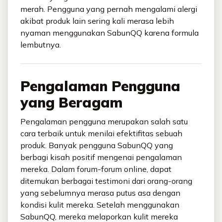
merah. Pengguna yang pernah mengalami alergi
akibat produk lain sering kali merasa lebih
nyaman menggunakan SabunQQ karena formula
lembutnya.
Pengalaman Pengguna
yang Beragam
Pengalaman pengguna merupakan salah satu
cara terbaik untuk menilai efektifitas sebuah
produk. Banyak pengguna SabunQQ yang
berbagi kisah positif mengenai pengalaman
mereka. Dalam forum-forum online, dapat
ditemukan berbagai testimoni dari orang-orang
yang sebelumnya merasa putus asa dengan
kondisi kulit mereka. Setelah menggunakan
SabunQQ, mereka melaporkan kulit mereka