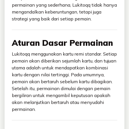
permainan yang sederhana, Lukitoqq tidak hanya
mengandalkan keberuntungan, tetapi juga
strategi yang baik dari setiap pemain.
Aturan Dasar Permainan
Lukitoqq menggunakan kartu remi standar. Setiap
pemain akan diberikan sejumlah kartu, dan tujuan
utama adalah untuk mendapatkan kombinasi
kartu dengan nilai tertinggi. Pada umumnya,
pemain akan bertaruh sebelum kartu dibagikan.
Setelah itu, permainan dimulai dengan pemain
bergiliran untuk mengambil keputusan apakah
akan melanjutkan bertaruh atau menyudahi
permainan.