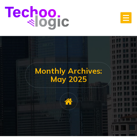
Skip
to
content
Gunakan E-Wallet DANA untuk deposit dan mainkan slot gacor di situs judi terpercaya
yang didukung server PKV Games.
Monthly Archives:
May 2025