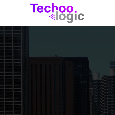
Skip
to
content
Gunakan E-Wallet DANA untuk deposit dan mainkan slot gacor di 