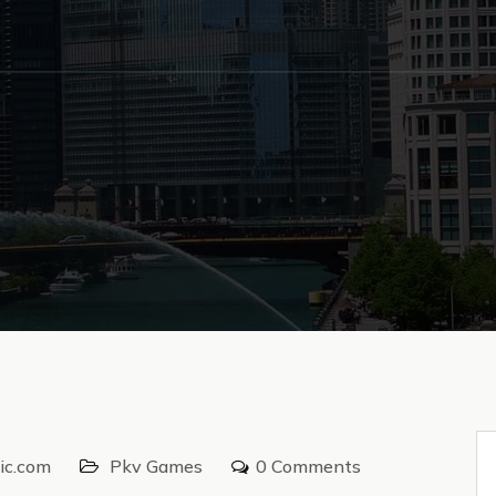
ic.com
Pkv Games
0 Comments