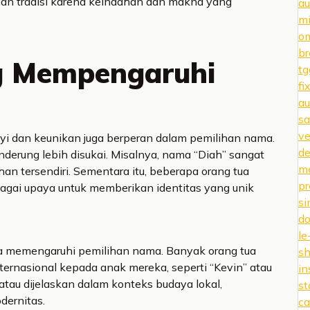
an tradisi karena keindahan dan makna yang
au
mi
o
br
ng Mempengaruhi
tg
fi
au
sa
v
bunyi dan keunikan juga berperan dalam pemilihan nama.
de
erung lebih disukai. Misalnya, nama “Diah” sangat
me
n tersendiri. Sementara itu, beberapa orang tua
pr
agai upaya untuk memberikan identitas yang unik
si
do
le
ga memengaruhi pemilihan nama. Banyak orang tua
s
ternasional kepada anak mereka, seperti “Kevin” atau
in
tau dijelaskan dalam konteks budaya lokal,
s
dernitas.
ca