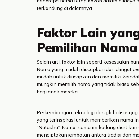
beberapa nama tetap kokoh dalam budaya d
terkandung di dalamnya.
Faktor Lain ya
Pemilihan Nama
Selain arti, faktor lain seperti kesesuaian 
Nama yang mudah diucapkan dan diingat cend
mudah untuk diucapkan dan memiliki keindaha
mungkin memilih nama yang tidak biasa seb
bagi anak mereka.
Perkembangan teknologi dan globalisasi ju
yang terinspirasi untuk memberikan nama in
“Natasha”. Nama-nama ini kadang diartikan a
menciptakan jembatan antara tradisi dan mo