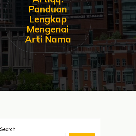
Panduan
Lengkap
Mengenai
Arti Nama
Search