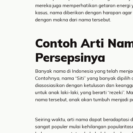
mereka juga memperhatikan getaran energi 
kasus, nama diberikan dengan harapan agar an
dengan makna dari nama tersebut.
Contoh Arti Nam
Persepsinya
Banyak nama di Indonesia yang telah menjad
Contohnya, nama “Siti” yang banyak dipilih o
diasosiasikan dengan ketulusan dan keanggun
untuk anak laki-laki, yang berarti “rezeki”
nama tersebut, anak akan tumbuh menjadi pr
Seiring waktu, arti nama dapat beradaptasi
sangat populer mulai kehilangan popularit