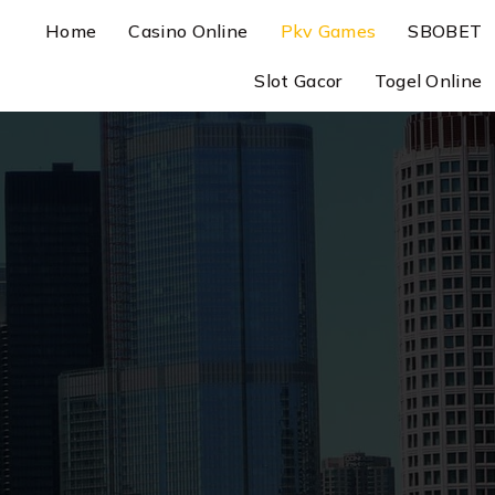
Home
Casino Online
Pkv Games
SBOBET
Slot Gacor
Togel Online
situs judi terpercaya yang didukung server PKV Games.