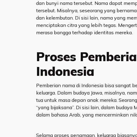
dan bunyi nama tersebut. Nama dapat mempe
tersebut. Misalnya, seseorang yang bernam
dan kelembutan. Di sisi lain, nama yang memil
menciptakan citra yang lebih tegas. Menge
merasa bangga terhadap identitas mereka.
Proses Pemberi
Indonesia
Pemberian nama di Indonesia bisa sangat ber
keluarga. Dalam budaya Jawa, misalnya, n
tua untuk masa depan anak mereka. Seorang
“yang bijaksana”. Di sisi lain, dalam budaya
dalam bahasa Arab, yang mencerminkan nilai-
Selama proses penamaan, keluarga biasanya 