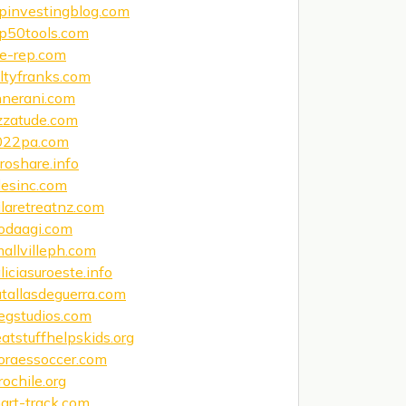
pinvestingblog.com
p50tools.com
e-rep.com
ltyfranks.com
nerani.com
zzatude.com
022pa.com
roshare.info
lesinc.com
laretreatnz.com
odaagi.com
allvilleph.com
liciasuroeste.info
tallasdeguerra.com
egstudios.com
atstuffhelpskids.org
raessoccer.com
rochile.org
art-track.com