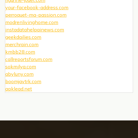
your-facebook-address.com
perroquet-ma-passion.com
modrenlivinghome.com
instadatahelpainews.com
geekdailies.com
merchrain.com
kmbb28.com
callreportsforum.com
sokmilya.com
abyluny.com
boomjavtrk.com
apklead.net