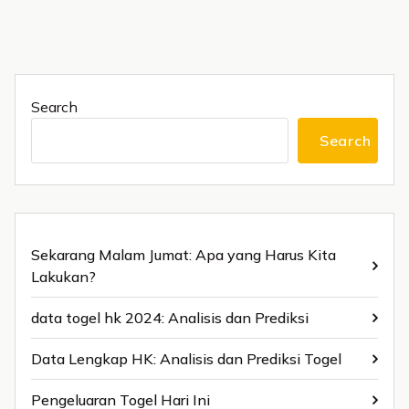
Search
Search
Sekarang Malam Jumat: Apa yang Harus Kita
Lakukan?
data togel hk 2024: Analisis dan Prediksi
Data Lengkap HK: Analisis dan Prediksi Togel
Pengeluaran Togel Hari Ini