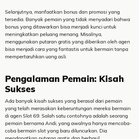
Selanjutnya, manfaatkan bonus dan promosi yang
tersedia. Banyak pemain yang tidak menyadari bahwa
bonus yang ditawarkan bisa menjadi kunci untuk
meningkatkan peluang menang. Misalnya,
menggunakan putaran gratis yang diberikan oleh agen
bisa menjadi cara yang fantastis untuk bermain tanpa
mempertaruhkan uang asli.
Pengalaman Pemain: Kisah
Sukses
Ada banyak kisah sukses yang berasal dari pemain
yang telah merasakan keberuntungan mereka bermain
di agen Slot 69. Salah satu contohnya adalah seorang
pemain bernama Andi, yang awalnya hanya mencoba-
coba bermain slot yang baru diluncurkan. Dia
mendapatkan putaran gratis dan berhasil