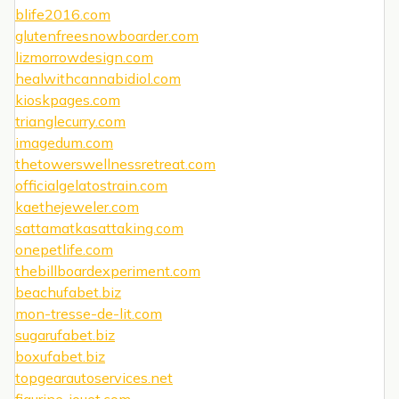
blife2016.com
glutenfreesnowboarder.com
lizmorrowdesign.com
healwithcannabidiol.com
kioskpages.com
trianglecurry.com
imagedum.com
thetowerswellnessretreat.com
officialgelatostrain.com
kaethejeweler.com
sattamatkasattaking.com
onepetlife.com
thebillboardexperiment.com
beachufabet.biz
mon-tresse-de-lit.com
sugarufabet.biz
boxufabet.biz
topgearautoservices.net
figurine-jouet.com