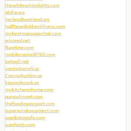
thewhitewhitelights.com
atdhe.ws
heckrodtwetland.org
halfheardinthestillness.com
mybestmassagechair.com
ericreed.net
fluxetine.com
mobilecasino8760.com
betqq3.net
casinoloans5.us
CasinoAuction.us
kipooglecouk.us
mykitchennhome.com
aumoulinvert.com
thefoodiepassport.com
superwindowproject.com
papibakigrafo.com
icanhazjs.com