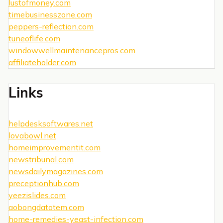
lustofmoney.com
timebusinesszone.com
peppers-reflection.com
tuneoflife.com
windowwellmaintenancepros.com
affiliateholder.com
Links
helpdesksoftwares.net
lovabowl.net
homeimprovementit.com
newstribunal.com
newsdailymagazines.com
preceptionhub.com
yeezislides.com
aobongdatotem.com
home-remedies-yeast-infection.com