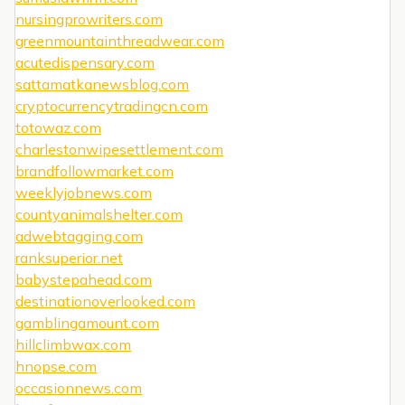
nursingprowriters.com
greenmountainthreadwear.com
acutedispensary.com
sattamatkanewsblog.com
cryptocurrencytradingcn.com
totowaz.com
charlestonwipesettlement.com
brandfollowmarket.com
weeklyjobnews.com
countyanimalshelter.com
adwebtagging.com
ranksuperior.net
babystepahead.com
destinationoverlooked.com
gamblingamount.com
hillclimbwax.com
hnopse.com
occasionnews.com