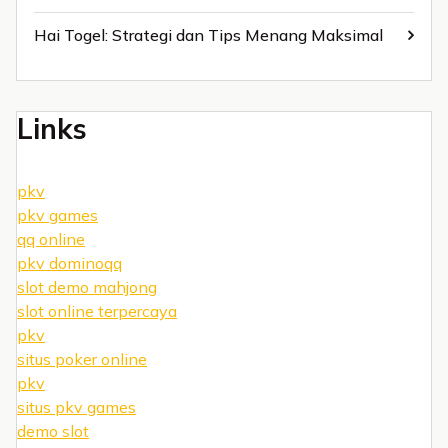
Hai Togel: Strategi dan Tips Menang Maksimal
Links
pkv
pkv games
qq online
pkv dominoqq
slot demo mahjong
slot online terpercaya
pkv
situs poker online
pkv
situs pkv games
demo slot