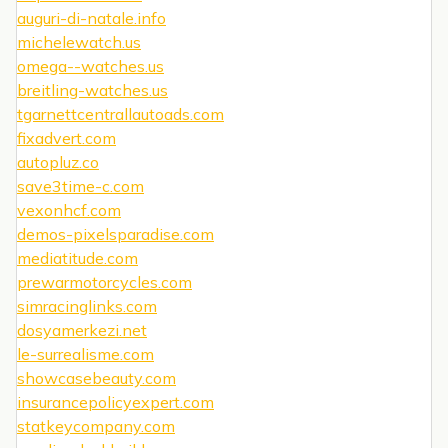
auguri-di-natale.info
michelewatch.us
omega--watches.us
breitling-watches.us
tgarnettcentrallautoads.com
fixadvert.com
autopluz.co
save3time-c.com
vexonhcf.com
demos-pixelsparadise.com
mediatitude.com
prewarmotorcycles.com
simracinglinks.com
dosyamerkezi.net
le-surrealisme.com
showcasebeauty.com
insurancepolicyexpert.com
statkeycompany.com