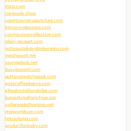
itsriz.com
cargoods.shop
capetownacupuncture.com
bitcoinvideospro.com
cosmiccrowcollective.com
alain-jacquet.com
gotisouizakayabakeneko.com
meshpoint.me
spongebob.net
busyboxintl.com
auttayanratchapak.com
postcoffeebarva.com
elteatromilliondollar.com
burgerkingfranchise.org
vallarpadathamma.net
realworldsize.com
teknolama.com
productforbaby.com