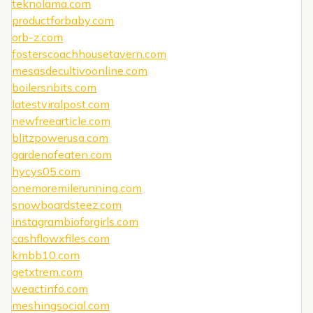
teknolama.com
productforbaby.com
orb-z.com
fosterscoachhousetavern.com
mesasdecultivoonline.com
boilersnbits.com
latestviralpost.com
newfreearticle.com
blitzpowerusa.com
gardenofeaten.com
hycys05.com
onemoremilerunning.com
snowboardsteez.com
instagrambioforgirls.com
cashflowxfiles.com
kmbb10.com
getxtrem.com
weactinfo.com
meshingsocial.com