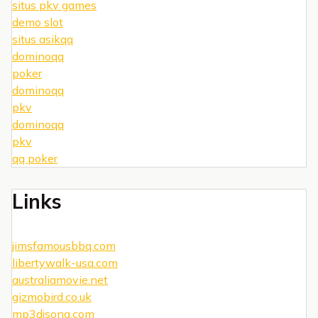
situs pkv games
demo slot
situs asikqq
dominoqq
poker
dominoqq
pkv
dominoqq
pkv
qq poker
Links
jimsfamousbbq.com
libertywalk-usa.com
australiamovie.net
gizmobird.co.uk
mp3djsong.com