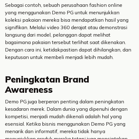
Sebagai contoh, sebuah perusahaan fashion online
yang menggunakan Demo PG untuk menunjukkan
koleksi pakaian mereka bisa mendapatkan hasil yang
signifikan. Melalui video 360 derajat atau demonstrasi
langsung dari model, pelanggan dapat melihat
bagaimana pakaian tersebut terlihat saat dikenakan.
Dengan cara ini, ketidakpastian dapat dihilangkan, dan
keputusan untuk membeli menjadi lebih mudah.
Peningkatan Brand
Awareness
Demo PG juga berperan penting dalam peningkatan
kesadaran merek. Dalam dunia yang dipenuhi dengan
kompetisi, menjadi mudah dikenali adalah hal yang
esensial. Ketika bisnis menggunakan Demo PG yang
menarik dan informatif, mereka tidak hanya
menunjukkan produk mereka tetapi juga menciptakan