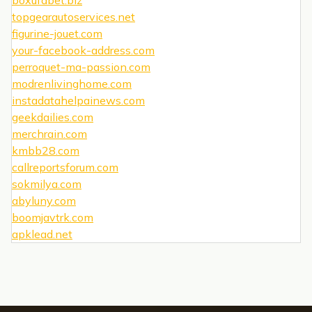
topgearautoservices.net
figurine-jouet.com
your-facebook-address.com
perroquet-ma-passion.com
modrenlivinghome.com
instadatahelpainews.com
geekdailies.com
merchrain.com
kmbb28.com
callreportsforum.com
sokmilya.com
abyluny.com
boomjavtrk.com
apklead.net