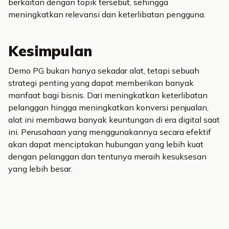
berkaitan dengan topik tersebut, sehingga
meningkatkan relevansi dan keterlibatan pengguna.
Kesimpulan
Demo PG bukan hanya sekadar alat, tetapi sebuah
strategi penting yang dapat memberikan banyak
manfaat bagi bisnis. Dari meningkatkan keterlibatan
pelanggan hingga meningkatkan konversi penjualan,
alat ini membawa banyak keuntungan di era digital saat
ini. Perusahaan yang menggunakannya secara efektif
akan dapat menciptakan hubungan yang lebih kuat
dengan pelanggan dan tentunya meraih kesuksesan
yang lebih besar.