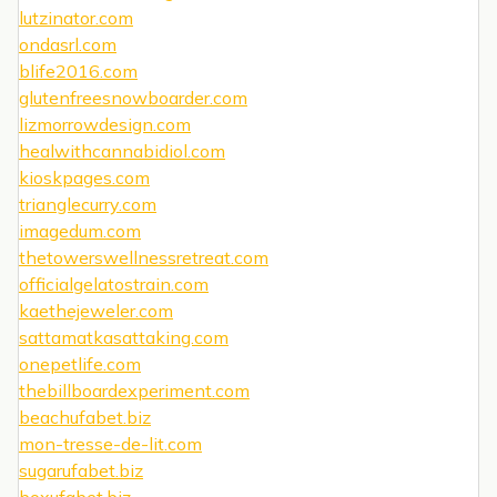
lutzinator.com
ondasrl.com
blife2016.com
glutenfreesnowboarder.com
lizmorrowdesign.com
healwithcannabidiol.com
kioskpages.com
trianglecurry.com
imagedum.com
thetowerswellnessretreat.com
officialgelatostrain.com
kaethejeweler.com
sattamatkasattaking.com
onepetlife.com
thebillboardexperiment.com
beachufabet.biz
mon-tresse-de-lit.com
sugarufabet.biz
boxufabet.biz