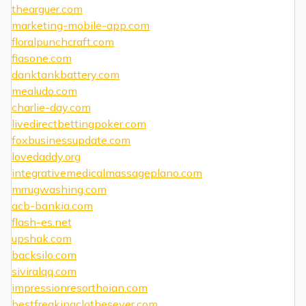
thearguer.com
marketing-mobile-app.com
floralpunchcraft.com
fiasone.com
danktankbattery.com
mealudo.com
charlie-day.com
livedirectbettingpoker.com
foxbusinessupdate.com
lovedaddy.org
integrativemedicalmassageplano.com
mrrugwashing.com
acb-bankia.com
flash-es.net
upshak.com
backsilo.com
siviralqq.com
impressionresorthoian.com
bestfreakingclothesever.com