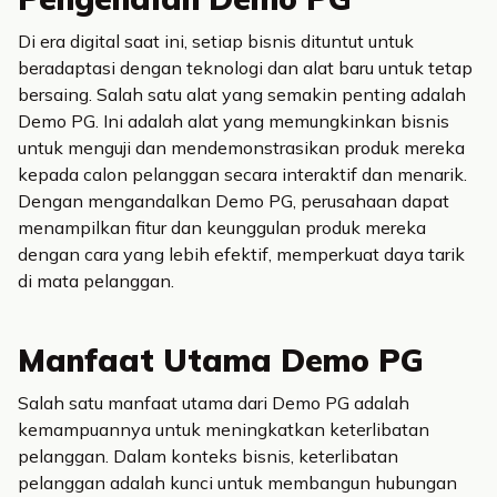
Di era digital saat ini, setiap bisnis dituntut untuk
beradaptasi dengan teknologi dan alat baru untuk tetap
bersaing. Salah satu alat yang semakin penting adalah
Demo PG. Ini adalah alat yang memungkinkan bisnis
untuk menguji dan mendemonstrasikan produk mereka
kepada calon pelanggan secara interaktif dan menarik.
Dengan mengandalkan Demo PG, perusahaan dapat
menampilkan fitur dan keunggulan produk mereka
dengan cara yang lebih efektif, memperkuat daya tarik
di mata pelanggan.
Manfaat Utama Demo PG
Salah satu manfaat utama dari Demo PG adalah
kemampuannya untuk meningkatkan keterlibatan
pelanggan. Dalam konteks bisnis, keterlibatan
pelanggan adalah kunci untuk membangun hubungan