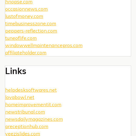
hnopse.com
occasionnews.com
lustofmoney.com
timebusinesszone.com
peppers-reflection.com
tuneoflife.com
windowwellmaintenancepros.com
affiliateholder.com
Links
helpdesksoftwares.net
lovabowl.net
homeimprovementit.com
newstribunal.com
newsdailymagazines.com
preceptionhub.com
yeezislides.com