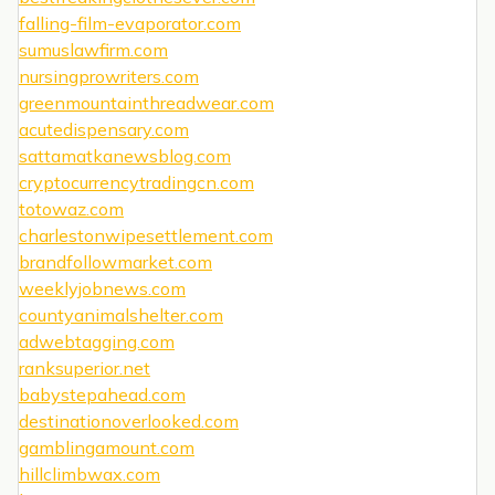
falling-film-evaporator.com
sumuslawfirm.com
nursingprowriters.com
greenmountainthreadwear.com
acutedispensary.com
sattamatkanewsblog.com
cryptocurrencytradingcn.com
totowaz.com
charlestonwipesettlement.com
brandfollowmarket.com
weeklyjobnews.com
countyanimalshelter.com
adwebtagging.com
ranksuperior.net
babystepahead.com
destinationoverlooked.com
gamblingamount.com
hillclimbwax.com