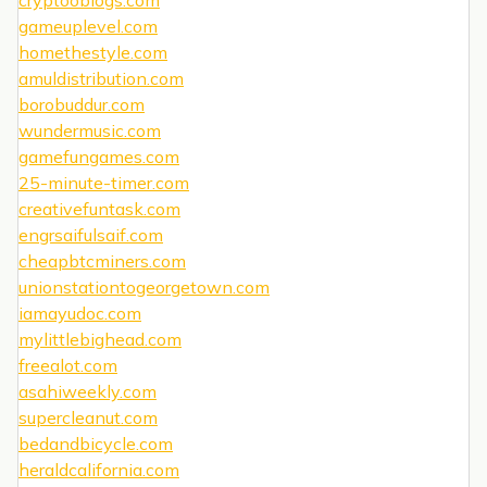
gameuplevel.com
homethestyle.com
amuldistribution.com
borobuddur.com
wundermusic.com
gamefungames.com
25-minute-timer.com
creativefuntask.com
engrsaifulsaif.com
cheapbtcminers.com
unionstationtogeorgetown.com
iamayudoc.com
mylittlebighead.com
freealot.com
asahiweekly.com
supercleanut.com
bedandbicycle.com
heraldcalifornia.com