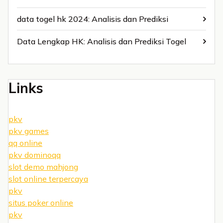
data togel hk 2024: Analisis dan Prediksi
Data Lengkap HK: Analisis dan Prediksi Togel
Links
pkv
pkv games
qq online
pkv dominoqq
slot demo mahjong
slot online terpercaya
pkv
situs poker online
pkv