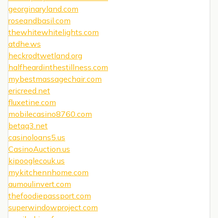
georginaryland.com
roseandbasil.com
thewhitewhitelights.com
atdhe.ws
heckrodtwetland.org
halfheardinthestillness.com
mybestmassagechair.com
ericreed.net
fluxetine.com
mobilecasino8760.com
betqq3.net
casinoloans5.us
CasinoAuction.us
kipooglecouk.us
mykitchennhome.com
aumoulinvert.com
thefoodiepassport.com
superwindowproject.com