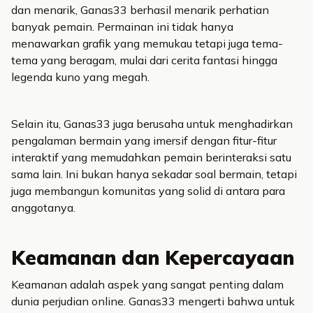
dan menarik, Ganas33 berhasil menarik perhatian
banyak pemain. Permainan ini tidak hanya
menawarkan grafik yang memukau tetapi juga tema-
tema yang beragam, mulai dari cerita fantasi hingga
legenda kuno yang megah.
Selain itu, Ganas33 juga berusaha untuk menghadirkan
pengalaman bermain yang imersif dengan fitur-fitur
interaktif yang memudahkan pemain berinteraksi satu
sama lain. Ini bukan hanya sekadar soal bermain, tetapi
juga membangun komunitas yang solid di antara para
anggotanya.
Keamanan dan Kepercayaan
Keamanan adalah aspek yang sangat penting dalam
dunia perjudian online. Ganas33 mengerti bahwa untuk