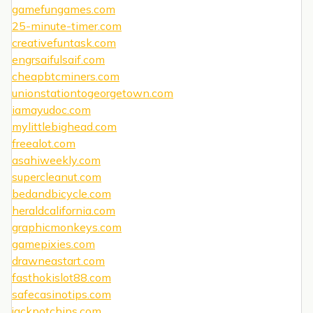
gamefungames.com
25-minute-timer.com
creativefuntask.com
engrsaifulsaif.com
cheapbtcminers.com
unionstationtogeorgetown.com
iamayudoc.com
mylittlebighead.com
freealot.com
asahiweekly.com
supercleanut.com
bedandbicycle.com
heraldcalifornia.com
graphicmonkeys.com
gamepixies.com
drawneastart.com
fasthokislot88.com
safecasinotips.com
jackpotchips.com