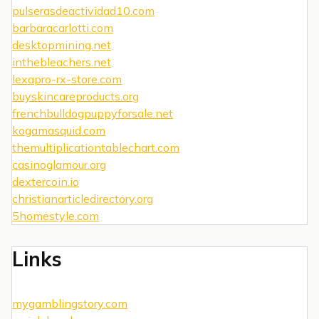
pulserasdeactividad10.com
barbaracarlotti.com
desktopmining.net
inthebleachers.net
lexapro-rx-store.com
buyskincareproducts.org
frenchbulldogpuppyforsale.net
kogamasquid.com
themultiplicationtablechart.com
casinoglamour.org
dextercoin.io
christianarticledirectory.org
5homestyle.com
Links
mygamblingstory.com