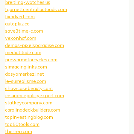
breitling-watches.us
tgarnettcentrallautoads.com
fixadvert.com
autopluz.co
save3time-c.com
vexonhcf.com
demos-pixelsparadise.com
mediatitude.com
prewarmotorcycles.com
simracinglinks.com
dosyamerkezi.net
le-surrealisme.com
showcasebeauty.com
insurancepolicyexpert.com
statkeycompany.com
carolinadeckbuilders.com
topinvestingblog.com
top50tools.com
the-rep.com