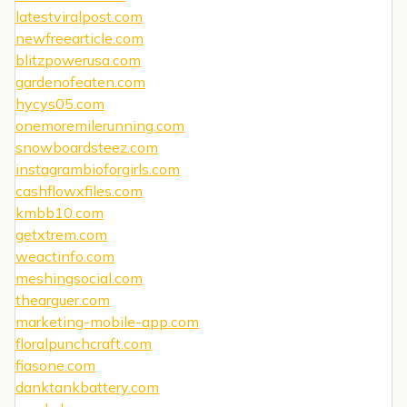
latestviralpost.com
newfreearticle.com
blitzpowerusa.com
gardenofeaten.com
hycys05.com
onemoremilerunning.com
snowboardsteez.com
instagrambioforgirls.com
cashflowxfiles.com
kmbb10.com
getxtrem.com
weactinfo.com
meshingsocial.com
thearguer.com
marketing-mobile-app.com
floralpunchcraft.com
fiasone.com
danktankbattery.com