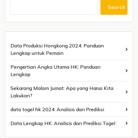
Search
Data Produksi Hongkong 2024: Panduan
Lengkap untuk Pemain
Pengertian Angka Utama HK: Panduan
Lengkap
Sekarang Malam Jumat: Apa yang Harus Kita
Lakukan?
data togel hk 2024: Analisis dan Prediksi
Data Lengkap HK: Analisis dan Prediksi Togel