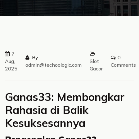
7
By
0
Aug,
Slot
admin@techoologic.com
Comments
2025
Gacor
Ganas33: Membongkar
Rahasia di Balik
Kesuksesannya