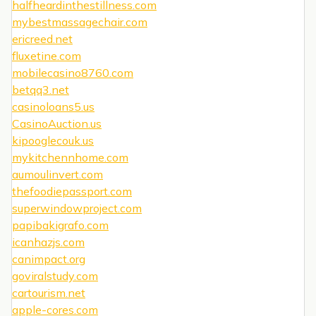
halfheardinthestillness.com
mybestmassagechair.com
ericreed.net
fluxetine.com
mobilecasino8760.com
betqq3.net
casinoloans5.us
CasinoAuction.us
kipooglecouk.us
mykitchennhome.com
aumoulinvert.com
thefoodiepassport.com
superwindowproject.com
papibakigrafo.com
icanhazjs.com
canimpact.org
goviralstudy.com
cartourism.net
apple-cores.com