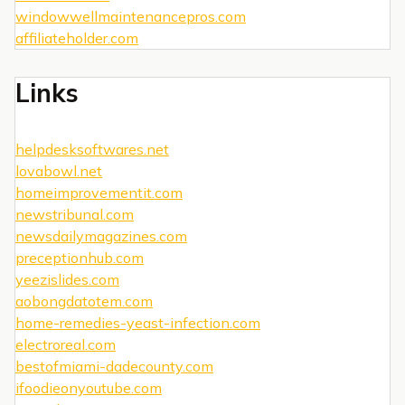
windowwellmaintenancepros.com
affiliateholder.com
Links
helpdesksoftwares.net
lovabowl.net
homeimprovementit.com
newstribunal.com
newsdailymagazines.com
preceptionhub.com
yeezislides.com
aobongdatotem.com
home-remedies-yeast-infection.com
electroreal.com
bestofmiami-dadecounty.com
ifoodieonyoutube.com