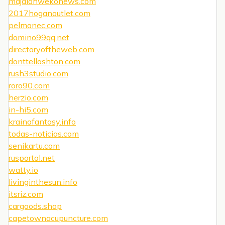
majalahwekonews.com
2017hoganoutlet.com
pelmanec.com
domino99qq.net
directoryoftheweb.com
donttellashton.com
rush3studio.com
roro90.com
herzio.com
in-hi5.com
krainafantasy.info
todas-noticias.com
senikartu.com
rusportal.net
watty.io
livinginthesun.info
itsriz.com
cargoods.shop
capetownacupuncture.com