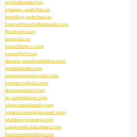
michelewatch.us
omega--watches.us
breitling-watches.us
tgarnettcentrallautoads.com
fixadvert.com
autopluz.co
save3time-c.com
vexonhcf.com
demos-pixelsparadise.com
mediatitude.com
prewarmotorcycles.com
simracinglinks.com
dosyamerkezi.net
le-surrealisme.com
showcasebeauty.com
insurancepolicyexpert.com
statkeycompany.com
carolinadeckbuilders.com
topinvestingblog.com