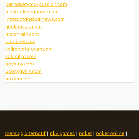
perroquet-ma-passion.com
modrenlivinghome.com
instadatahelpainews.com
geekdailies.com
merchrain.com
kmbb28.com
callreportsforum.com
sokmilya.com
abyluny.com
boomjavtrk.com
apklead.net
menuqq alternatif
|
pkv games
|
poker
|
poker online
|