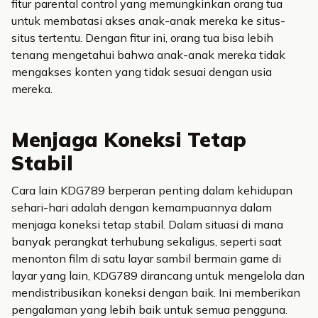
fitur parental control yang memungkinkan orang tua
untuk membatasi akses anak-anak mereka ke situs-
situs tertentu. Dengan fitur ini, orang tua bisa lebih
tenang mengetahui bahwa anak-anak mereka tidak
mengakses konten yang tidak sesuai dengan usia
mereka.
Menjaga Koneksi Tetap
Stabil
Cara lain KDG789 berperan penting dalam kehidupan
sehari-hari adalah dengan kemampuannya dalam
menjaga koneksi tetap stabil. Dalam situasi di mana
banyak perangkat terhubung sekaligus, seperti saat
menonton film di satu layar sambil bermain game di
layar yang lain, KDG789 dirancang untuk mengelola dan
mendistribusikan koneksi dengan baik. Ini memberikan
pengalaman yang lebih baik untuk semua pengguna.