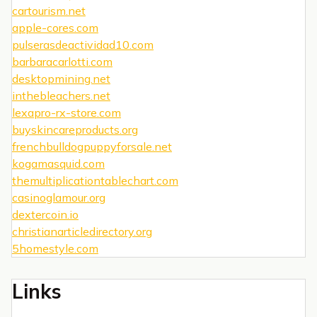
cartourism.net
apple-cores.com
pulserasdeactividad10.com
barbaracarlotti.com
desktopmining.net
inthebleachers.net
lexapro-rx-store.com
buyskincareproducts.org
frenchbulldogpuppyforsale.net
kogamasquid.com
themultiplicationtablechart.com
casinoglamour.org
dextercoin.io
christianarticledirectory.org
5homestyle.com
Links