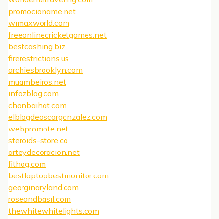
promocioname.net
wimaxworld.com
freeonlinecricketgames.net
bestcashing.biz
firerestrictions.us
archiesbrooklyn.com
muambeiros.net
infozblog.com
chonbaihat.com
elblogdeoscargonzalez.com
webpromote.net
steroids-store.co
arteydecoracion.net
fithog.com
bestlaptopbestmonitor.com
georginaryland.com
roseandbasil.com
thewhitewhitelights.com