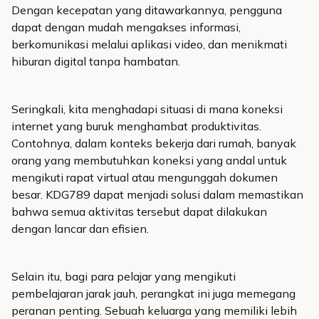
Dengan kecepatan yang ditawarkannya, pengguna
dapat dengan mudah mengakses informasi,
berkomunikasi melalui aplikasi video, dan menikmati
hiburan digital tanpa hambatan.
Seringkali, kita menghadapi situasi di mana koneksi
internet yang buruk menghambat produktivitas.
Contohnya, dalam konteks bekerja dari rumah, banyak
orang yang membutuhkan koneksi yang andal untuk
mengikuti rapat virtual atau mengunggah dokumen
besar. KDG789 dapat menjadi solusi dalam memastikan
bahwa semua aktivitas tersebut dapat dilakukan
dengan lancar dan efisien.
Selain itu, bagi para pelajar yang mengikuti
pembelajaran jarak jauh, perangkat ini juga memegang
peranan penting. Sebuah keluarga yang memiliki lebih