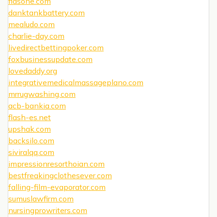
fiasone.com
danktankbattery.com
mealudo.com
charlie-day.com
livedirectbettingpoker.com
foxbusinessupdate.com
lovedaddy.org
integrativemedicalmassageplano.com
mrrugwashing.com
acb-bankia.com
flash-es.net
upshak.com
backsilo.com
siviralqq.com
impressionresorthoian.com
bestfreakingclothesever.com
falling-film-evaporator.com
sumuslawfirm.com
nursingprowriters.com