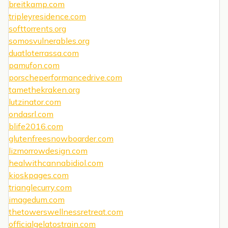
breitkamp.com
tripleyresidence.com
softtorrents.org
somosvulnerables.org
duatloterrassa.com
pamufon.com
porscheperformancedrive.com
tamethekraken.org
lutzinator.com
ondasrl.com
blife2016.com
glutenfreesnowboarder.com
lizmorrowdesign.com
healwithcannabidiol.com
kioskpages.com
trianglecurry.com
imagedum.com
thetowerswellnessretreat.com
officialgelatostrain.com