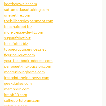
kaethejeweler.com
sattamatkasattaking.com
onepetlife.com
thebillboardexperiment.com
beachufabet.biz
mon-tresse-de-lit.com
sugarufabet.biz
boxufabet.biz
topgearautoservices.net
figurine-jouet.com
your-facebook-address.com
perroquet-ma-passion.com
modrenlivinghome.com
instadatahelpainews.com
geekdailies.com
merchrain.com
kmbb28.com
callreportsforum.com
sokmilya.com