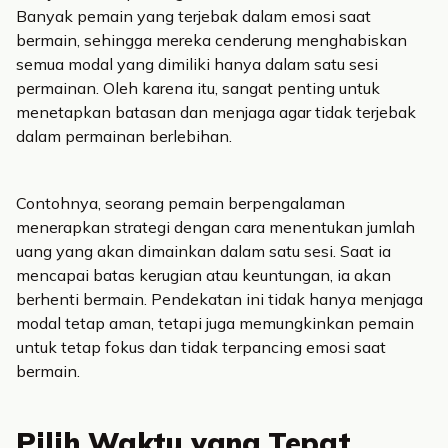
Banyak pemain yang terjebak dalam emosi saat
bermain, sehingga mereka cenderung menghabiskan
semua modal yang dimiliki hanya dalam satu sesi
permainan. Oleh karena itu, sangat penting untuk
menetapkan batasan dan menjaga agar tidak terjebak
dalam permainan berlebihan.
Contohnya, seorang pemain berpengalaman
menerapkan strategi dengan cara menentukan jumlah
uang yang akan dimainkan dalam satu sesi. Saat ia
mencapai batas kerugian atau keuntungan, ia akan
berhenti bermain. Pendekatan ini tidak hanya menjaga
modal tetap aman, tetapi juga memungkinkan pemain
untuk tetap fokus dan tidak terpancing emosi saat
bermain.
Pilih Waktu yang Tepat