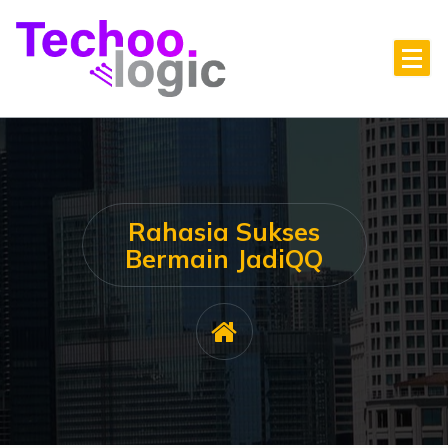
Skip
to
content
Gunakan E-Wallet DANA untuk deposit dan mainkan slot gacor di situs judi terpercaya
yang didukung server PKV Games.
Rahasia Sukses
Bermain JadiQQ