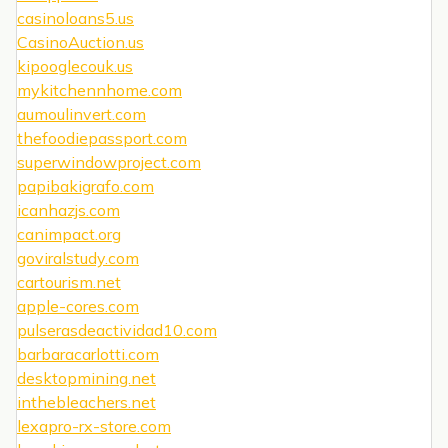
casinoloans5.us
CasinoAuction.us
kipooglecouk.us
mykitchennhome.com
aumoulinvert.com
thefoodiepassport.com
superwindowproject.com
papibakigrafo.com
icanhazjs.com
canimpact.org
goviralstudy.com
cartourism.net
apple-cores.com
pulserasdeactividad10.com
barbaracarlotti.com
desktopmining.net
inthebleachers.net
lexapro-rx-store.com