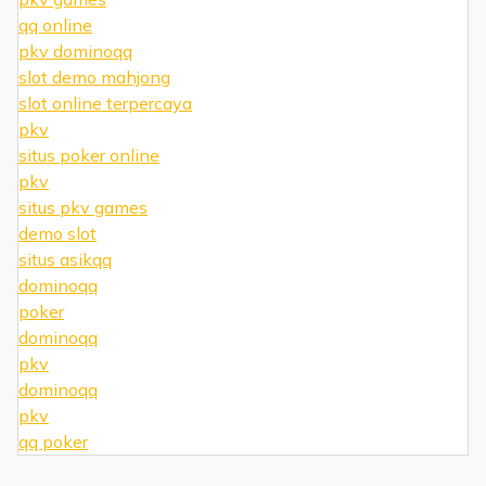
qq online
pkv dominoqq
slot demo mahjong
slot online terpercaya
pkv
situs poker online
pkv
situs pkv games
demo slot
situs asikqq
dominoqq
poker
dominoqq
pkv
dominoqq
pkv
qq poker