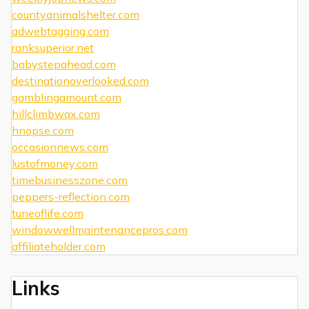
countyanimalshelter.com
adwebtagging.com
ranksuperior.net
babystepahead.com
destinationoverlooked.com
gamblingamount.com
hillclimbwax.com
hnopse.com
occasionnews.com
lustofmoney.com
timebusinesszone.com
peppers-reflection.com
tuneoflife.com
windowwellmaintenancepros.com
affiliateholder.com
Links