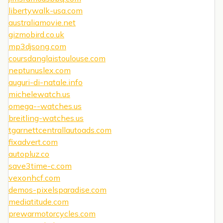
libertywalk-usa.com
australiamovie.net
gizmobird.co.uk
mp3djsong.com
coursdanglaistoulouse.com
neptunuslex.com
auguri-di-natale.info
michelewatch.us
omega--watches.us
breitling-watches.us
tgarnettcentrallautoads.com
fixadvert.com
autopluz.co
save3time-c.com
vexonhcf.com
demos-pixelsparadise.com
mediatitude.com
prewarmotorcycles.com