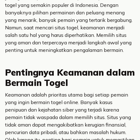
togel yang semakin populer di Indonesia. Dengan
banyaknya pilihan permainan dan peluang menang
yang menarik, banyak pemain yang tertarik bergabung.
Namun, saat mencari situs togel, keamanan menjadi
salah satu hal yang harus diperhatikan. Memilih situs
yang aman dan terpercaya menjadi langkah awal yang
penting untuk meningkatkan pengalaman bermain.
Pentingnya Keamanan dalam
Bermain Togel
Keamanan adalah prioritas utama bagi setiap pemain
yang ingin bermain togel online. Banyak kasus
penipuan dan kejahatan siber yang terjadi karena
pemain tidak waspada dalam memilih situs. Situs yang
tidak aman dapat mengakibatkan kerugian finansial,
pencurian data pribadi, atau bahkan masalah hukum.
Oleh karena itu, penting bagi pemain untuk memastikan