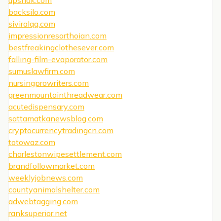
backsilo.com
siviralqq.com
impressionresorthoian.com
bestfreakingclothesever.com
falling-film-evaporator.com
sumuslawfirm.com
nursingprowriters.com
greenmountainthreadwear.com
acutedispensary.com
sattamatkanewsblog.com
cryptocurrencytradingcn.com
totowaz.com
charlestonwipesettlement.com
brandfollowmarket.com
weeklyjobnews.com
countyanimalshelter.com
adwebtagging.com
ranksuperior.net