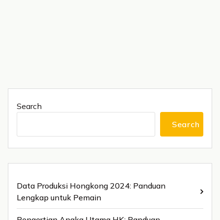
Search
Search
Data Produksi Hongkong 2024: Panduan
Lengkap untuk Pemain
Pengertian Angka Utama HK: Panduan