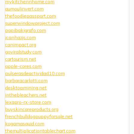
mykitchennhome.com
aumoulinvert.com
thefoodiepassport.com
superwindowproject.com
papibakigrafo.com
icanhazjs.com
canimpact.org
goviralstudy.com
cartourism.net
apple-cores.com
pulserasdeactividad10.com
barbaracarlotti.com
desktopmining.net
inthebleachers.net
lexapro-rx-store.com
buyskincareproducts.org
frenchbulldogpuppyforsale.net
kogamasquid.com
themultiplicationtablechart.com