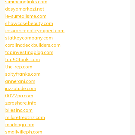
simracinglinks.com
dosyamerkezi.net
le-surrealisme.com
showcasebeauty.com
insurancepolicyexpert.com
statkeycompany.com
carolinadeckbuilders.com
topinvestingblog.com
top50tools.com
the-rep.com
saltyfranks.com
annerani.com
jazzatude.com
0022pa.com
zeroshare.info
bilesinc.com
milaretreatnz.com
modaagi.com
smallvilleph.com