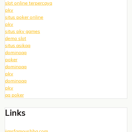
slot online terpercaya
pkv
situs poker online
pkv
situs pkv games
demo slot
situs asikqq
dominoqq
poker
dominoqq
pkv
dominoqq
pkv
qq poker
Links
jimsfamousbbq.com