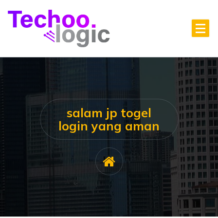
Skip
to
content
Gunakan E-Wallet DANA untuk deposit dan mainkan slot gacor di situs judi terpercaya
yang didukung server PKV Games.
salam jp togel
login yang aman