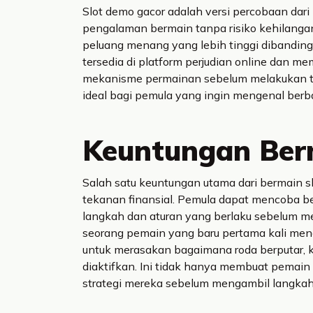
Slot demo gacor adalah versi percobaan dar
pengalaman bermain tanpa risiko kehilangan 
peluang menang yang lebih tinggi dibanding
tersedia di platform perjudian online dan
mekanisme permainan sebelum melakukan ta
ideal bagi pemula yang ingin mengenal berbaga
Keuntungan Ber
Salah satu keuntungan utama dari bermain 
tekanan finansial. Pemula dapat mencoba b
langkah dan aturan yang berlaku sebelum m
seorang pemain yang baru pertama kali men
untuk merasakan bagaimana roda berputar, 
diaktifkan. Ini tidak hanya membuat pemain 
strategi mereka sebelum mengambil langkah 