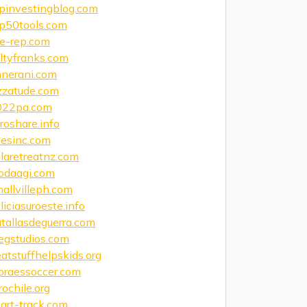
pinvestingblog.com
p50tools.com
e-rep.com
ltyfranks.com
nerani.com
zzatude.com
022pa.com
roshare.info
lesinc.com
laretreatnz.com
odaagi.com
allvilleph.com
liciasuroeste.info
tallasdeguerra.com
egstudios.com
atstuffhelpskids.org
raessoccer.com
rochile.org
art-track.com