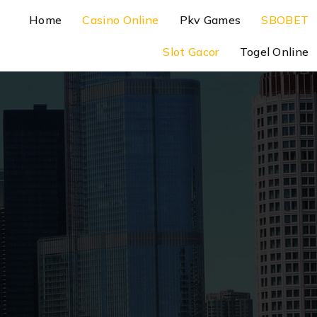
Home
Casino Online
Pkv Games
SBOBET
Slot Gacor
Togel Online
situs judi terpercaya yang didukung server PKV Games.