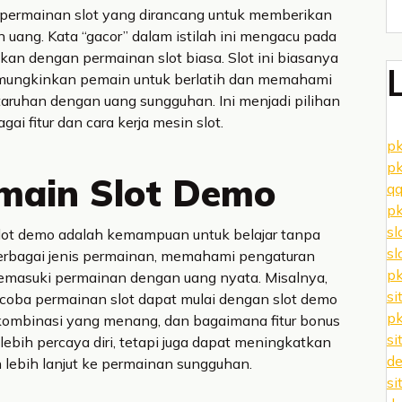
i permainan slot yang dirancang untuk memberikan
uang. Kata “gacor” dalam istilah ini mengacu pada
kan dengan permainan slot biasa. Slot ini biasanya
 memungkinkan pemain untuk berlatih dan memahami
ruhan dengan uang sungguhan. Ini menjadi pilihan
i fitur dan cara kerja mesin slot.
p
p
main Slot Demo
qq
p
sl
slot demo adalah kemampuan untuk belajar tanpa
sl
erbagai jenis permainan, memahami pengaturan
p
emasuki permainan dengan uang nyata. Misalnya,
si
coba permainan slot dapat mulai dengan slot demo
p
kombinasi yang menang, dan bagaimana fitur bonus
si
lebih percaya diri, tetapi juga dapat meningkatkan
de
lebih lanjut ke permainan sungguhan.
si