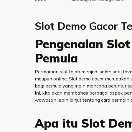
Slot Demo Gacor Te
Pengenalan Slo
Pemula
Permainan slot telah menjadi salah satu favori
maupun online. Slot demo gacor merupakan s
bagi pemula yang ingin mencoba peruntunga
ini, kita akan membahas berbagai aspek pe
wawasan lebih lanjut tentang cara bermai
Apa itu Slot De