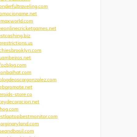
nderfultraveling.com
romocioname.net
imaxworld.com
eeonlinecricketgames.net
stcashing.biz
rerestrictions.us
chiesbrooklyn.com
ambeiros.net
fozblog.com
onbaihat.com
blogdeoscargonzalez.com
ebpromote.net
eroids-store.co
teydecoracion.net
thog.com
stlaptopbestmonitor.com
orginaryland.com
seandbasil.com