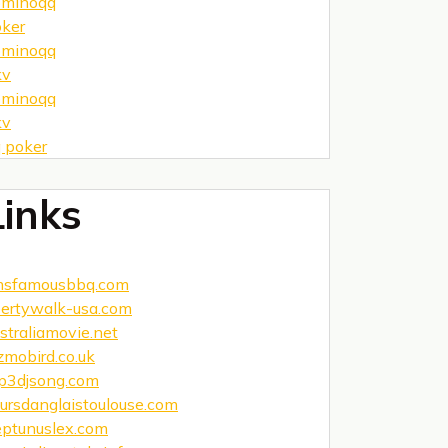
ominoqq
ker
ominoqq
kv
ominoqq
kv
 poker
Links
imsfamousbbq.com
bertywalk-usa.com
straliamovie.net
zmobird.co.uk
p3djsong.com
ursdanglaistoulouse.com
ptunuslex.com