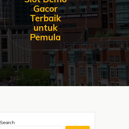
Gacor
Terbaik
untuk
Pemula
Search