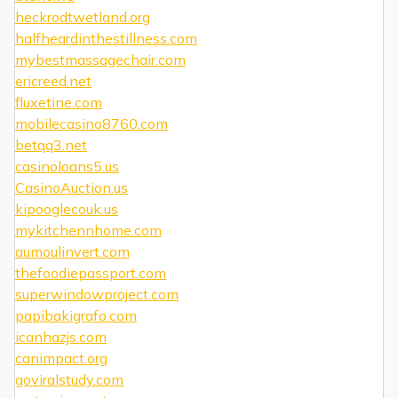
heckrodtwetland.org
halfheardinthestillness.com
mybestmassagechair.com
ericreed.net
fluxetine.com
mobilecasino8760.com
betqq3.net
casinoloans5.us
CasinoAuction.us
kipooglecouk.us
mykitchennhome.com
aumoulinvert.com
thefoodiepassport.com
superwindowproject.com
papibakigrafo.com
icanhazjs.com
canimpact.org
goviralstudy.com