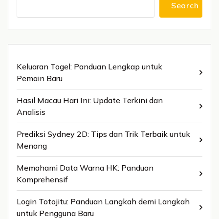
Search
Keluaran Togel: Panduan Lengkap untuk
Pemain Baru
Hasil Macau Hari Ini: Update Terkini dan
Analisis
Prediksi Sydney 2D: Tips dan Trik Terbaik untuk
Menang
Memahami Data Warna HK: Panduan
Komprehensif
Login Totojitu: Panduan Langkah demi Langkah
untuk Pengguna Baru