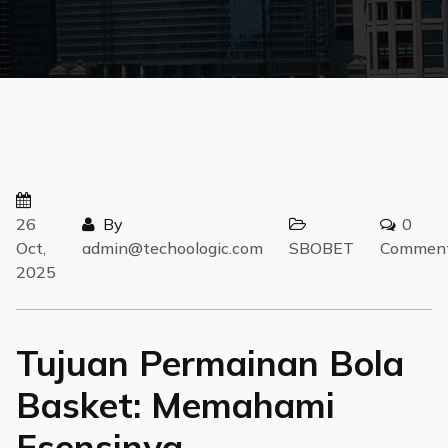
26
By
0
Oct,
admin@techoologic.com
SBOBET
Commen
2025
Tujuan Permainan Bola
Basket: Memahami
Esensinya