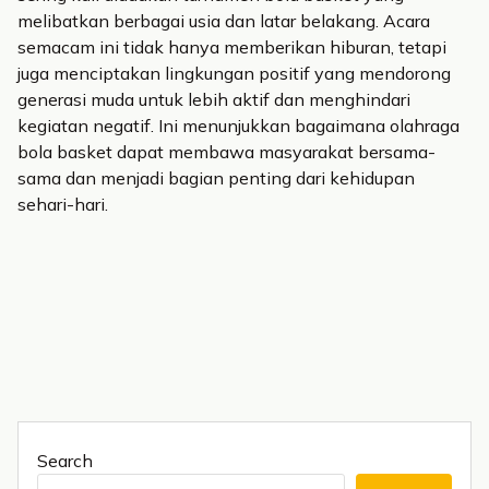
melibatkan berbagai usia dan latar belakang. Acara
semacam ini tidak hanya memberikan hiburan, tetapi
juga menciptakan lingkungan positif yang mendorong
generasi muda untuk lebih aktif dan menghindari
kegiatan negatif. Ini menunjukkan bagaimana olahraga
bola basket dapat membawa masyarakat bersama-
sama dan menjadi bagian penting dari kehidupan
sehari-hari.
Search