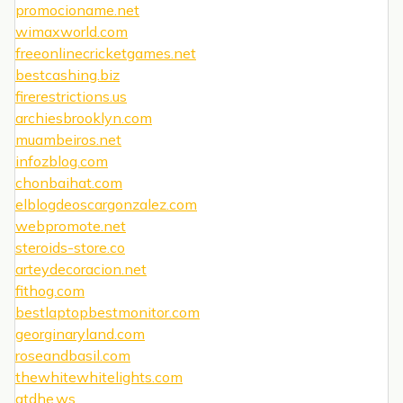
promocioname.net
wimaxworld.com
freeonlinecricketgames.net
bestcashing.biz
firerestrictions.us
archiesbrooklyn.com
muambeiros.net
infozblog.com
chonbaihat.com
elblogdeoscargonzalez.com
webpromote.net
steroids-store.co
arteydecoracion.net
fithog.com
bestlaptopbestmonitor.com
georginaryland.com
roseandbasil.com
thewhitewhitelights.com
atdhe.ws