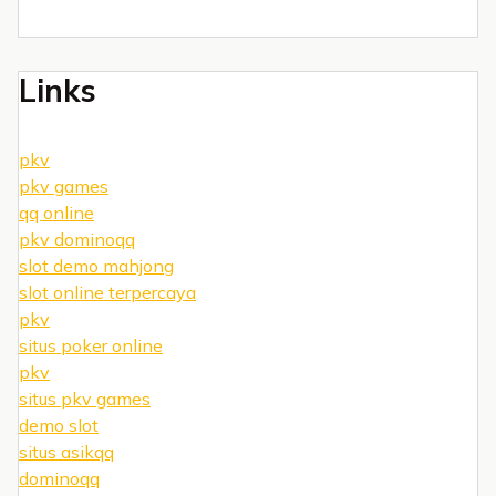
Links
pkv
pkv games
qq online
pkv dominoqq
slot demo mahjong
slot online terpercaya
pkv
situs poker online
pkv
situs pkv games
demo slot
situs asikqq
dominoqq