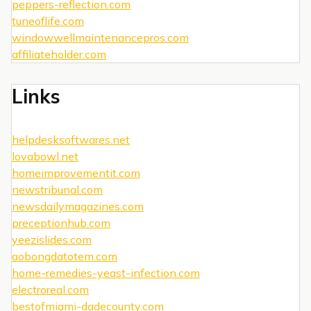
peppers-reflection.com
tuneoflife.com
windowwellmaintenancepros.com
affiliateholder.com
Links
helpdesksoftwares.net
lovabowl.net
homeimprovementit.com
newstribunal.com
newsdailymagazines.com
preceptionhub.com
yeezislides.com
aobongdatotem.com
home-remedies-yeast-infection.com
electroreal.com
bestofmiami-dadecounty.com