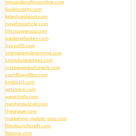
mesasdecultivoonline.com
boilersnbits.com
latestviralpost.com
newfreearticle.com
blitzpowerusa.com
gardenofeaten.com
hycys05.com
onemoremilerunning.com
snowboardsteez.com
instagrambioforgirls.com
cashflowxfiles.com
kmbb10.com
getxtrem.com
weactinfo.com
meshingsocial.com
thearguer.com
marketing-mobile-app.com
floralpunchcraft.com
fiasone.com