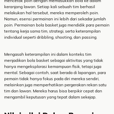
mencetak poin dengan memasukkan bola ke dalam
keranjang lawan. Setiap kali sebuah tim berhasil
melakukan hal tersebut, mereka memperoleh poin.
Namun, esensi permainan ini lebih dari sekadar jumlah
poin. Permainan bola basket juga mendidik para pemain
tentang kerja sama tim, strategi, serta keterampilan
individual seperti dribbling, shooting, dan passing.
Mengasah keterampilan ini dalam konteks tim
menjadikan bola basket sebagai aktivitas yang tidak
hanya mengeksplorasi kemampuan fisik, tetapi juga
mental. Sebagai contoh, saat berada di lapangan, para
pemain tidak hanya fokus pada diri mereka sendiri,
melainkan juga memperhatikan pergerakan rekan satu
tim dan lawan. Mereka harus bisa berpikir cepat dan
mengambil keputusan yang tepat dalam sekejap.