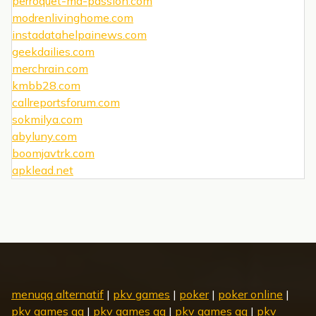
perroquet-ma-passion.com
modrenlivinghome.com
instadatahelpainews.com
geekdailies.com
merchrain.com
kmbb28.com
callreportsforum.com
sokmilya.com
abyluny.com
boomjavtrk.com
apklead.net
menuqq alternatif
|
pkv games
|
poker
|
poker online
|
pkv games qq
|
pkv games qq
|
pkv games qq
|
pkv